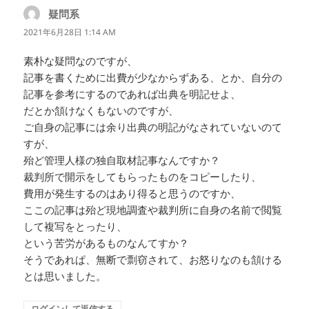
疑問系
よ
り:
2021年6月28日 1:14 AM
素朴な疑問なのですが、
記事を書くために出費が少なからずある、とか、自分の
記事を参考にするのであれば出典を明記せよ、
だとか頷けなくもないのですが、
ご自身の記事には余り出典の明記がなされていないのて
すが、
殆ど管理人様の独自取材記事なんですか？
裁判所で開示をしてもらったものをコピーしたり、
費用が発生するのはあり得ると思うのですか、
ここの記事は殆ど現地調査や裁判所に自身の名前で閲覧
して複写をとったり、
という苦労があるものなんてすか？
そうであれぱ、無断で剽窃されて、お怒りなのも頷ける
とは思いました。
ログインして返信する