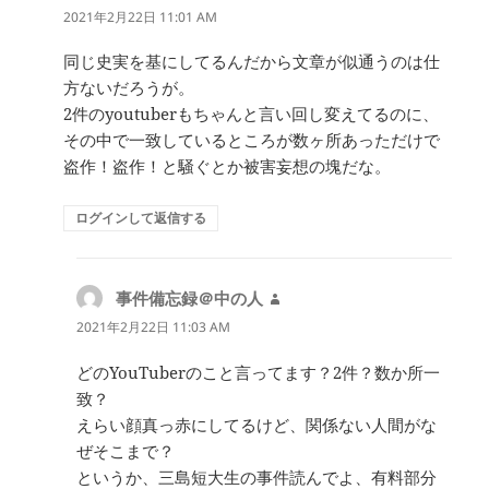
り:
2021年2月22日 11:01 AM
同じ史実を基にしてるんだから文章が似通うのは仕
方ないだろうが。
2件のyoutuberもちゃんと言い回し変えてるのに、
その中で一致しているところが数ヶ所あっただけで
盗作！盗作！と騒ぐとか被害妄想の塊だな。
ログインして返信する
事件備忘録＠中の人
よ
り:
2021年2月22日 11:03 AM
どのYouTuberのこと言ってます？2件？数か所一
致？
えらい顔真っ赤にしてるけど、関係ない人間がな
ぜそこまで？
というか、三島短大生の事件読んでよ、有料部分