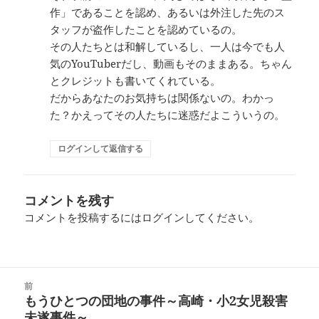
作」であることを認め、あるいは外注した先のス
タッフが盗作したことを認めているの。
その人たちとは和解しているし、一人は今でも人
気のYouTuberだし、動画もそのままある。ちゃん
とクレジットも書いてくれている。
だからあなたのお気持ちは関係ないの。わかっ
た？かえってその人たちに迷惑だよこういうの。
ログインして返信する
コメントを残す
コメントを投稿するには
ログイン
してください。
投
前
稿
もうひとつの団地の事件～高崎・小2女児殺害
前
ナ
未遂事件～
の