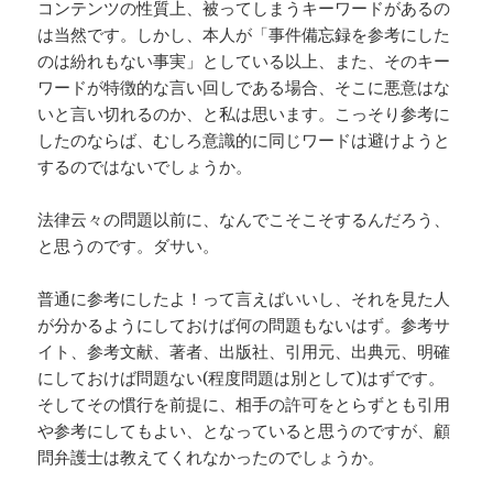
コンテンツの性質上、被ってしまうキーワードがあるの
は当然です。しかし、本人が「事件備忘録を参考にした
のは紛れもない事実」としている以上、また、そのキー
ワードが特徴的な言い回しである場合、そこに悪意はな
いと言い切れるのか、と私は思います。こっそり参考に
したのならば、むしろ意識的に同じワードは避けようと
するのではないでしょうか。
法律云々の問題以前に、なんでこそこそするんだろう、
と思うのです。ダサい。
普通に参考にしたよ！って言えばいいし、それを見た人
が分かるようにしておけば何の問題もないはず。参考サ
イト、参考文献、著者、出版社、引用元、出典元、明確
にしておけば問題ない(程度問題は別として)はずです。
そしてその慣行を前提に、相手の許可をとらずとも引用
や参考にしてもよい、となっていると思うのですが、顧
問弁護士は教えてくれなかったのでしょうか。