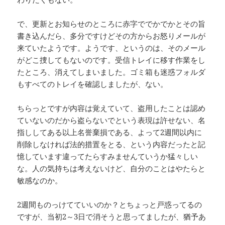
で、更新とお知らせのところに赤字ででかでかとその旨
書き込んだら、多分ですけどその方からお怒りメールが
来ていたようです。ようです、というのは、そのメール
がどこ捜してもないのです。受信トレイに移す作業をし
たところ、消えてしまいました。ゴミ箱も迷惑フォルダ
もすべてのトレイを確認しましたが、ない。
ちらっとですが内容は覚えていて、盗用したことは認め
ていないのだから盗らないでという表現は許せない、名
指ししてある以上名誉棄損である、よって2週間以内に
削除しなければ法的措置をとる、という内容だったと記
憶しています違ってたらすみませんていうか猛々しい
な。人の気持ちは考えないけど、自分のことはやたらと
敏感なのか。
2週間ものっけてていいのか？とちょっと戸惑ってるの
ですが、当初2～3日で消そうと思ってましたが、猶予あ