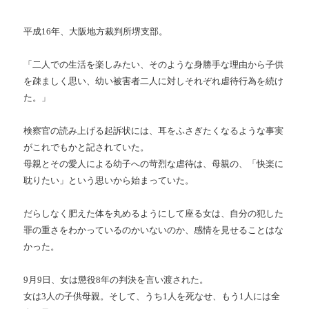
平成16年、大阪地方裁判所堺支部。
「二人での生活を楽しみたい、そのような身勝手な理由から子供
を疎ましく思い、幼い被害者二人に対しそれぞれ虐待行為を続け
た。」
検察官の読み上げる起訴状には、耳をふさぎたくなるような事実
がこれでもかと記されていた。
母親とその愛人による幼子への苛烈な虐待は、母親の、「快楽に
耽りたい」という思いから始まっていた。
だらしなく肥えた体を丸めるようにして座る女は、自分の犯した
罪の重さをわかっているのかいないのか、感情を見せることはな
かった。
9月9日、女は懲役8年の判決を言い渡された。
女は3人の子供母親。そして、うち1人を死なせ、もう1人には全