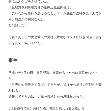
身に及ぶケガをさせていた。
大阪地方裁判所堺支部の細井正弘裁判長は、
「笑いながら暴行を加えるなど、ゲーム感覚で虐待を楽しんでお
り、残虐かつ悪質な犯行」
と批難した。
母親であるこの女と愛人の男は、壮絶なリンチに泣き叫ぶ子供を
らを見て、笑っていた。
事件
平成16年3月14日、泉佐野署に通報が入ったのは病院からだっ
た。
「男児が心肺停止で運ばれてきたが、状況から虐待の可能性が疑
われる」
通報してきたのは、男児を搬送した救急隊員だった。
119番通報で駆け付けた際、母親と思われる人物から、