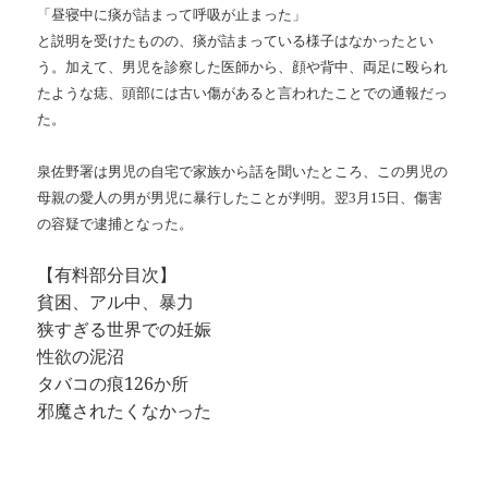
「昼寝中に痰が詰まって呼吸が止まった」
と説明を受けたものの、痰が詰まっている様子はなかったとい
う。加えて、男児を診察した医師から、顔や背中、両足に殴られ
たような痣、頭部には古い傷があると言われたことでの通報だっ
た。
泉佐野署は男児の自宅で家族から話を聞いたところ、この男児の
母親の愛人の男が男児に暴行したことが判明。翌3月15日、傷害
の容疑で逮捕となった。
【有料部分目次】
貧困、アル中、暴力
狭すぎる世界での妊娠
性欲の泥沼
タバコの痕126か所
邪魔されたくなかった