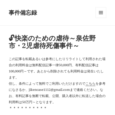
事件備忘録
メニュ
ーとウ
ィジェ
ット
🔓快楽のための虐待～泉佐野
市・2児虐待死傷事件～
この記事を転載あるいは参考にしたりリライトして利用された場
合の利用料金は無料配信記事一律50,000円、有料配信記事は
100,000円～です。あとから削除されても利用料金は発生いたし
ます。
但し、条件によって無料でご利用いただけますので
こちら
を参考
になさるか、jikencase1112@gmail.comまで連絡ください。な
お、有料記事を無断で転載、公開、購入者以外に転送した場合の
利用料は50万円～となります。
＊＊＊＊＊＊＊＊＊＊