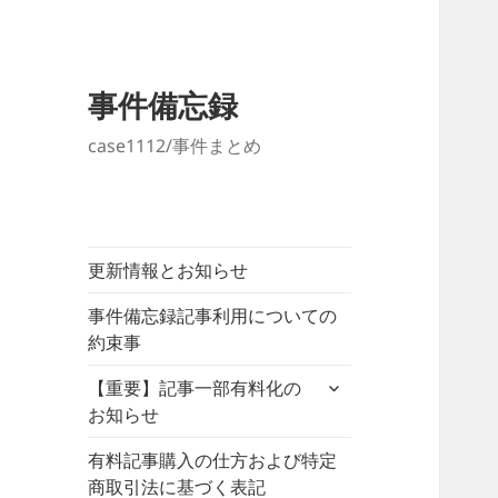
事件備忘録
case1112/事件まとめ
更新情報とお知らせ
事件備忘録記事利用についての
約束事
サ
【重要】記事一部有料化の
ブ
お知らせ
メ
ニ
有料記事購入の仕方および特定
ュ
商取引法に基づく表記