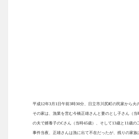
平成12年3月1日午前3時30分、日立市川尻町の民家から
その家は、漁業を営む今橋正雄さんと妻のとし子さん（当時
の夫で婿養子のCさん（当時45歳）、そして13歳と11歳
事件当夜、正雄さんは漁に出て不在だったが、残りの家族