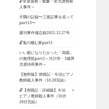
🔓非道退散～愛媛・女児誘拐殺
人事件～
片隅の記録〜三面記事を追って
part13〜
週刊事件備忘録2025.12.27号
🔓鬼の棲む家part3
いい親になりたかった「両親」
の無理筋part2～渋川市・3歳男
児虐待死事件～
【無料版】傍聴記・今治ピアノ
教師殺人事件（10.28完結）
サ
🔓【傍聴記・詳細版】今治
ブ
ピアノ教師殺人事件（10月
メ
28日完結）
ニ