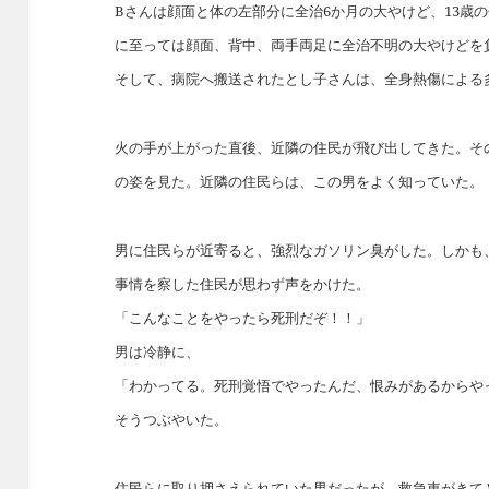
Bさんは顔面と体の左部分に全治6か月の大やけど、13歳
に至っては顔面、背中、両手両足に全治不明の大やけどを
そして、病院へ搬送されたとし子さんは、全身熱傷による
火の手が上がった直後、近隣の住民が飛び出してきた。そ
の姿を見た。近隣の住民らは、この男をよく知っていた。
男に住民らが近寄ると、強烈なガソリン臭がした。しかも
事情を察した住民が思わず声をかけた。
「こんなことをやったら死刑だぞ！！」
男は冷静に、
「わかってる。死刑覚悟でやったんだ、恨みがあるからや
そうつぶやいた。
住民らに取り押さえられていた男だったが、救急車がきて