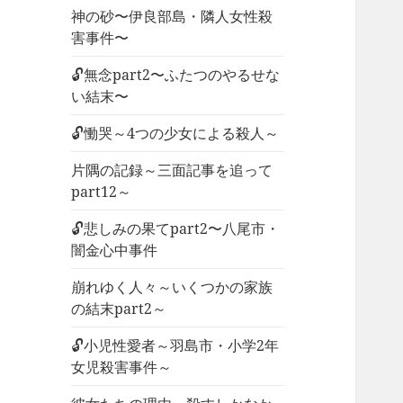
神の砂〜伊良部島・隣人女性殺
害事件〜
🔓無念part2〜ふたつのやるせな
い結末〜
🔓慟哭～4つの少女による殺人～
片隅の記録～三面記事を追って
part12～
🔓悲しみの果てpart2〜八尾市・
闇金心中事件
崩れゆく人々～いくつかの家族
の結末part2～
🔓小児性愛者～羽島市・小学2年
女児殺害事件～