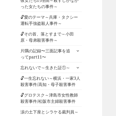
彼女たちの理由～殺すしかなか
った女たちの事件～
🔓愛のテーマ～兵庫・タクシー
運転手強盗殺人事件～
🔓その首、落とすまで～小田
原・母弟殺害事件～
サ
片隅の記録〜三面記事を追
ブ
ってpart11〜
メ
サ
ニ
忘れないで～生きた証①～
ブ
ュ
メ
🔓一生忘れない～横浜・一家3人
ー
ニ
殺害事件/高知・母子殺害事件
を
ュ
展
🔓グロテスク～津島市女性教師
ー
開
殺害事件/松阪市主婦殺害事件
を
展
涙の土下座とシラケる裁判員～
開