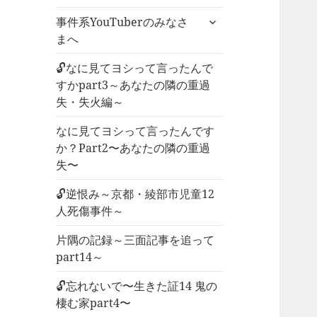
ー
サ
事件系YouTuberのみなさ
を
ブ
まへ
展
メ
開
ニ
🔓なに見てヨシって言ったんで
ュ
すかpart3～あなたの隣の重過
ー
失・失火編～
を
なに見てヨシって言ったんです
展
か？Part2〜あなたの隣の重過
開
失〜
🔓逆恨み～京都・綾部市児童12
人死傷事件～
片隅の記録～三面記事を追って
part14～
🔓忘れないで〜生きた証14 鬼の
棲む家part4〜