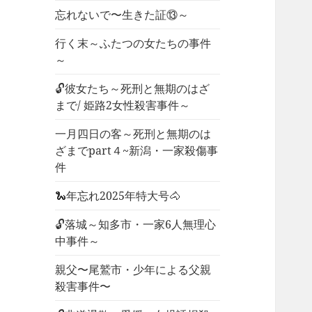
忘れないで〜生きた証⑬～
行く末～ふたつの女たちの事件
～
🔓彼女たち～死刑と無期のはざ
まで/ 姫路2女性殺害事件～
一月四日の客～死刑と無期のは
ざまでpart４~新潟・一家殺傷事
件
🐍年忘れ2025年特大号🐴
🔓落城～知多市・一家6人無理心
中事件～
親父〜尾鷲市・少年による父親
殺害事件〜