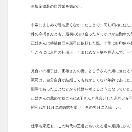
車板金塗装の自営業を始めた。
非常にまじめで腕も悪くなかったことで、同じ町内に住む
件の今橋さんとも、最初の知り合ったきっかけが自動車の
正雄さんは塗装修理を憲司に依頼した際、非常に好印象を
年ころには憲司の礼儀正しくまじめな人柄を見込んで、一
見合いの相手は、正雄さんの妻、とし子さんの姪に当たる
憲司は、自分自身が結婚してもおかしくない年齢であった
順調であったことなどから結婚を考えるようになっていた
正雄さんの薦めで秋ごろにA子さんと見合いした憲司とA
昭和52年11月に結婚式を挙げ、その翌月に入籍した。
仕事も家庭も、この時代の王道ともいえる道を順調に歩ん