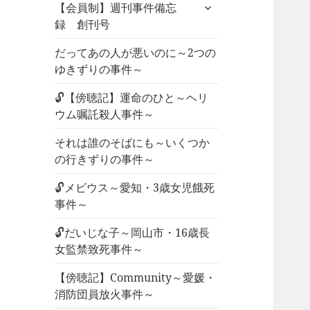
サ
ュ
【会員制】週刊事件備忘
ブ
ー
録 創刊号
メ
を
ニ
だってあの人が悪いのに～2つの
展
ュ
ゆきずりの事件～
開
ー
🔓【傍聴記】運命のひと～ヘリ
を
ウム嘱託殺人事件～
展
開
それは誰のそばにも～いくつか
の行きずりの事件～
🔓メビウス～愛知・3歳女児餓死
事件～
🔓だいじな子～岡山市・16歳長
女監禁致死事件～
【傍聴記】Community～愛媛・
消防団員放火事件～