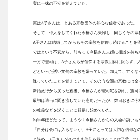
実に一抹の不安を覚えていた。
実はA子さんは、とある宗教団体の熱心な信者であった。
そして、仲人をしてくれた今橋さん夫婦も、同じくその宗
A子さんは結婚してからもその宗教を信仰し続けることを
ではという不安から、前もって今橋さん夫婦に相談を持ち
一方で憲司は、A子さんらが信仰する宗教団体に限らず、
どといった誘い文句の宗教を嫌っていた。加えて、亡くな
嫌っていたことを覚えていて、そのような類の宗教には全
新婚旅行から戻った直後、今橋さんが憲司宅を訪れ、憲司
最初は適当に聞き流していた憲司だったが、数日おきに今
の教義などを説くことに辟易し始めていた。
約半年ほどたって、ようやく今橋さんからの入会の誘いも
「自分は会には入らないが、A子にとっては大切な信仰な
と決め、A子さんがそのまま信仰を続けることは了承して