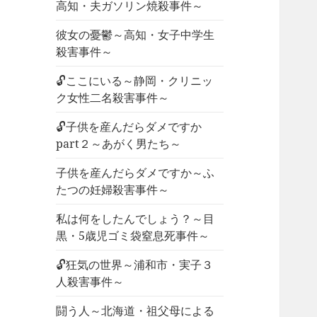
高知・夫ガソリン焼殺事件～
彼女の憂鬱～高知・女子中学生
殺害事件～
🔓ここにいる～静岡・クリニッ
ク女性二名殺害事件～
🔓子供を産んだらダメですか
part２～あがく男たち～
子供を産んだらダメですか～ふ
たつの妊婦殺害事件～
私は何をしたんでしょう？～目
黒・5歳児ゴミ袋窒息死事件～
🔓狂気の世界～浦和市・実子３
人殺害事件～
闘う人～北海道・祖父母による