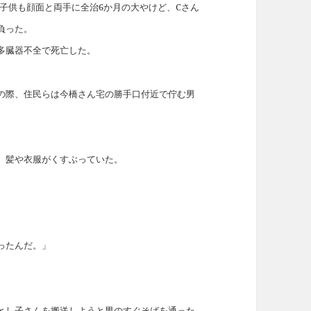
の子供も顔面と両手に全治6か月の大やけど、Cさん
負った。
多臓器不全で死亡した。
の際、住民らは今橋さん宅の勝手口付近で佇む男
、髪や衣服がくすぶっていた。
ったんだ。」
とし子さんを搬送しようと男のすぐそばを通った