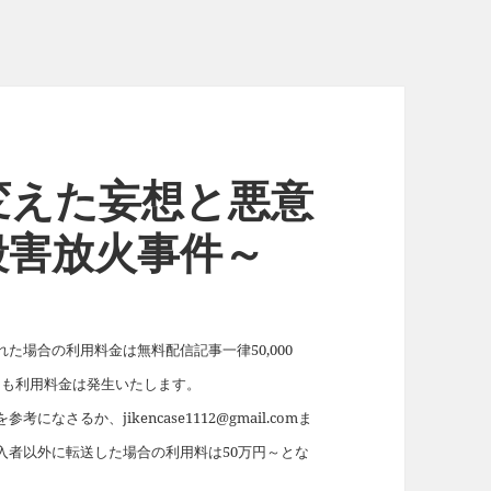
変えた妄想と悪意
殺害放火事件～
場合の利用料金は無料配信記事一律50,000
れても利用料金は発生いたします。
を参考になさるか、jikencase1112@gmail.comま
入者以外に転送した場合の利用料は50万円～とな