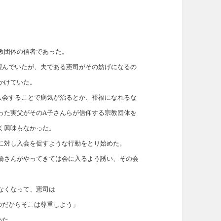
教団体の信者であった。
望んでいたが、夫である憲司がその妨げになるの
かけていた。
入会することで病気が治るとか、裕福になれるな
った実父がそのA子さんらが信仰する宗教団体を
く興味もなかった。
に対し入会を促すような行動をとり始めた。
橋さんがやってきては会に入るよう誘い、その会
なくなって、憲司は
のだからそこは尊重しよう」
いた。