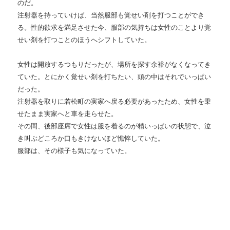
のだ。
注射器を持っていけば、当然服部も覚せい剤を打つことができ
る。性的欲求を満足させた今、服部の気持ちは女性のことより覚
せい剤を打つことのほうへシフトしていた。
女性は開放するつもりだったが、場所を探す余裕がなくなってき
ていた。とにかく覚せい剤を打ちたい、頭の中はそれでいっぱい
だった。
注射器を取りに若松町の実家へ戻る必要があったため、女性を乗
せたまま実家へと車を走らせた。
その間、後部座席で女性は服を着るのが精いっぱいの状態で、泣
き叫ぶどころか口もきけないほど憔悴していた。
服部は、その様子も気になっていた。