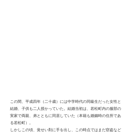
この間、平成
四
年（二十歳）には中学時代の同級生だった女性と
結婚、子供も二人授かっていた。結婚当初は、若松町内の服部の
実家で両親、弟とともに同居していた（本籍も婚姻時の住所であ
る若松町）。
しかしこの頃、覚せい剤に手を出し、この時点ではまだ窃盗など