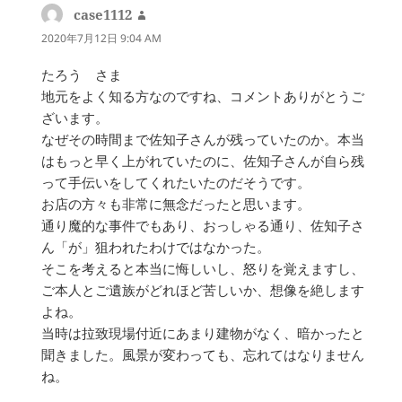
case1112
よ
り:
2020年7月12日 9:04 AM
たろう さま
地元をよく知る方なのですね、コメントありがとうご
ざいます。
なぜその時間まで佐知子さんが残っていたのか。本当
はもっと早く上がれていたのに、佐知子さんが自ら残
って手伝いをしてくれたいたのだそうです。
お店の方々も非常に無念だったと思います。
通り魔的な事件でもあり、おっしゃる通り、佐知子さ
ん「が」狙われたわけではなかった。
そこを考えると本当に悔しいし、怒りを覚えますし、
ご本人とご遺族がどれほど苦しいか、想像を絶します
よね。
当時は拉致現場付近にあまり建物がなく、暗かったと
聞きました。風景が変わっても、忘れてはなりません
ね。