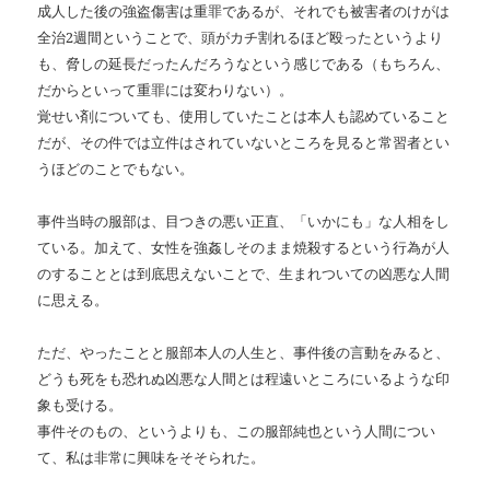
成人した後の強盗傷害は重罪であるが、それでも被害者のけがは
全治
2
週間ということで、頭がカチ割れるほど殴ったというより
も、脅しの延長だったんだろうなという感じである（もちろん、
だからといって重罪には変わりない）。
覚せい剤についても、使用していたことは本人も認めていること
だが、その件では立件はされていないところを見ると常習者とい
うほどのことでもない。
事件当時の服部は、目つきの悪い正直、「いかにも」な人相をし
ている。加えて、女性を強姦しそのまま焼殺するという行為が人
のすることとは到底思えないことで、生まれついての凶悪な人間
に思える。
ただ、やったことと服部本人の人生と、事件後の言動をみると、
どうも死をも恐れぬ凶悪な人間とは程遠いところにいるような印
象も受ける。
事件そのもの、というよりも、この服部純也という人間につい
て、私は非常に興味をそそられた。