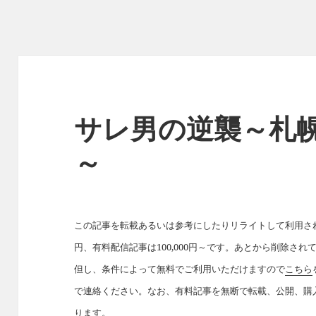
サレ男の逆襲～札
～
この記事を転載あるいは参考にしたりリライトして利用された
円、有料配信記事は100,000円～です。あとから削除さ
但し、条件によって無料でご利用いただけますので
こちら
で連絡ください。なお、有料記事を無断で転載、公開、購
ります。