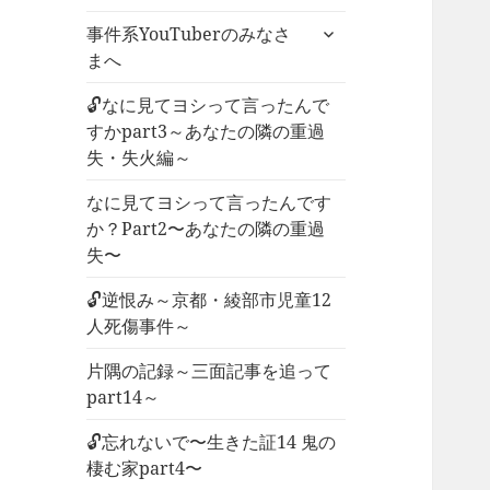
ー
サ
事件系YouTuberのみなさ
を
ブ
まへ
展
メ
開
ニ
🔓なに見てヨシって言ったんで
ュ
すかpart3～あなたの隣の重過
ー
失・失火編～
を
なに見てヨシって言ったんです
展
か？Part2〜あなたの隣の重過
開
失〜
🔓逆恨み～京都・綾部市児童12
人死傷事件～
片隅の記録～三面記事を追って
part14～
🔓忘れないで〜生きた証14 鬼の
棲む家part4〜