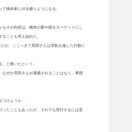
って橋本家に付き纏うようになる。
かもその内容は、橋本の妻や娘をターゲットにし
することも考え始めた。
ったが、ここへきて髙田さんは常軌を逸した行動に
る」と喚いたという。
、なぜか髙田さんが逮捕されることはなく、事態
をつけようか…
行ったこともあったが、それでも実行するには至