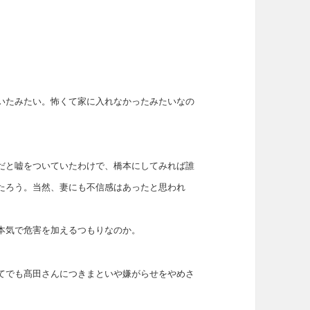
いたみたい。怖くて家に入れなかったみたいなの
だと嘘をついていたわけで、橋本にしてみれば誰
たろう。当然、妻にも不信感はあったと思われ
本気で危害を加えるつもりなのか。
てでも髙田さんにつきまといや嫌がらせをやめさ