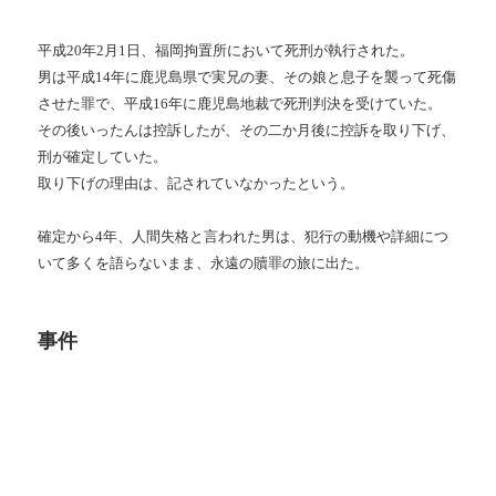
平成20年2月1日、福岡拘置所において死刑が執行された。
男は平成14年に鹿児島県で実兄の妻、その娘と息子を襲って死傷
させた罪で、平成16年に鹿児島地裁で死刑判決を受けていた。
その後いったんは控訴したが、その二か月後に控訴を取り下げ、
刑が確定していた。
取り下げの理由は、記されていなかったという。
確定から4年、人間失格と言われた男は、犯行の動機や詳細につ
いて多くを語らないまま、永遠の贖罪の旅に出た。
事件