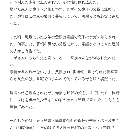
そう叫んだ少年は血まみれで、その場に倒れ込んだ。
驚いた家人が少年を介抱しつつ、まずその少年の父親に連絡し
た。少年はこの家の近所で暮らしていて、両親らとも顔なじみだ
った。
その頃、職場にいた少年の父親は電話で息子のケガを知らされ
た。何事かと、要領を得ない父親に対し、電話をかけてきた近所
の人がこう告げた。
「弟さんにやられたと言ってる……家族みんなが刺されたみた
い」
事情が呑み込めないまま、父親は110番通報、駆け付けた警察官
らが見たのは、自宅で血まみれで倒れている母と娘の姿だった。
病院へ救急搬送されたが、母親も10代の娘も、すでに死亡。同時
に、助けを求めた少年はこの家の次男（当時13歳）で、こちらも
重体であった。
死亡したのは、鹿児島県大島郡伊仙町の保険外交員・名古和美さ
ん（当時40歳）、その娘で徳之島高校3年の千尋さん（当時17