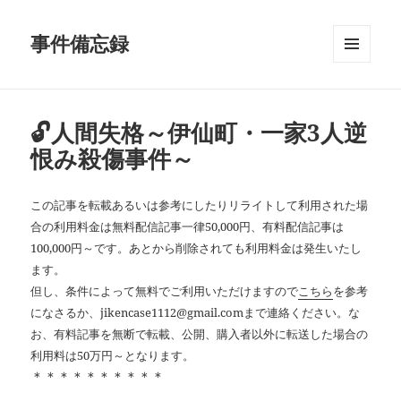
事件備忘録
メニュ
ーとウ
ィジェ
ット
🔓人間失格～伊仙町・一家3人逆
恨み殺傷事件～
この記事を転載あるいは参考にしたりリライトして利用された場
合の利用料金は無料配信記事一律50,000円、有料配信記事は
100,000円～です。あとから削除されても利用料金は発生いたし
ます。
但し、条件によって無料でご利用いただけますので
こちら
を参考
になさるか、jikencase1112@gmail.comまで連絡ください。な
お、有料記事を無断で転載、公開、購入者以外に転送した場合の
利用料は50万円～となります。
＊＊＊＊＊＊＊＊＊＊