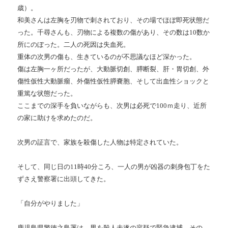
歳）。
和美さんは左胸を刃物で刺されており、その場でほぼ即死状態だ
った。千尋さんも、刃物による複数の傷があり、その数は10数か
所にのぼった。二人の死因は失血死。
重体の次男の傷も、生きているのが不思議なほど深かった。
傷は左胸一ヶ所だったが、大動脈切創、膵断裂、肝・胃切創、外
傷性仮性大動脈瘤、外傷性仮性膵嚢胞、そして出血性ショックと
重篤な状態だった。
ここまでの深手を負いながらも、次男は必死で100ｍ走り、近所
の家に助けを求めたのだ。
次男の証言で、家族を殺傷した人物は特定されていた。
そして、同じ日の11時40分ころ、一人の男が凶器の刺身包丁をた
ずさえ警察署に出頭してきた。
「自分がやりました」
鹿児島県警徳之島署は、男を殺人未遂の容疑で緊急逮捕。その