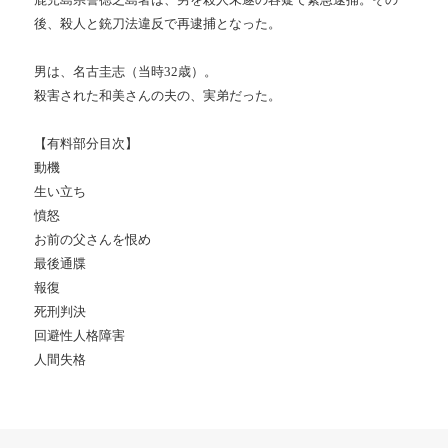
後、殺人と銃刀法違反で再逮捕となった。
男は、名古圭志（当時32歳）。
殺害された和美さんの夫の、実弟だった。
【有料部分目次】
動機
生い立ち
憤怒
お前の父さんを恨め
最後通牒
報復
死刑判決
回避性人格障害
人間失格