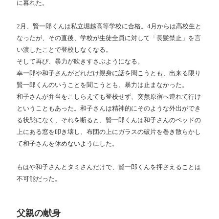
に暮れた。
2
月、賢一郎くんは私立堀越高等学校に合格。
4
月からは高校生と
なったが、その直後、学校が生徒全員に対して「長髪禁止」を言
い渡したことで登校しなくなる。
そして再び、暴力が吹きすさぶようになる。
幸一郎や和子さんがどれだけ親身に話を聞こうとも、出来る限り
賢一郎くんのいうことを聞こうとも、暴力は止まなかった。
和子さんが弁当をこしらえても登校せず、突然原宿へ連れて行け
ということもあった。和子さんは精神的にそのような外出ができ
る状態になく、それを断ると、賢一郎くんは和子さんのベッドの
上にある窓を叩き壊し、布団の上にガラスの破片を巻き散らかし
て和子さんを休めないようにした。
もはや和子さんとタミさんだけで、賢一郎くんを押さえることは
不可能だった。
父親の献身