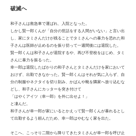
破滅へ
和子さんは救急車で運ばれ、入院となった。
しかし賢一郎くんが「自分の世話をする人間がいない」と言い出
し、家にタミさんだけが残ることでタミさんへの暴力を恐れた和
子さんは医師が止めるのを振り切って一週間後には退院した。
賢一郎くんは和子さんが退院するや、再び不登校をはじめ、タミ
さんに暴力を振るった。
幸一郎は退院したばかりの和子さんとタミさんだけを家において
おけず、出勤できなかった。賢一郎くんはそれが気に入らず、自
分の制服やネクタイを切り刻み、かばんや靴を隣家へ放り込むな
どし、和子さんにカッターを突き付けて
「はやくアイツ（幸一郎）を外に出せよ！」
と凄んだ。
和子さんが幸一郎が家にいるとかえって賢一郎くんが暴れるとし
て出勤するよう頼んだため、幸一郎はやむなく家を出た。
そこへ、こっそり二階から降りてきたタミさんが幸一郎を呼び止