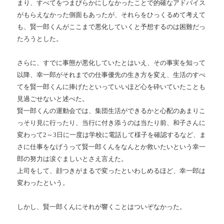
まり、すべてをつまびらかにしなかったことで的確なアドバイス
がもらえなかった側面もあったが、それらをひっくるめて考えて
も、賢一郎くんがここまで悪化していくと予想するのは困難だっ
たろうとした。
さらに、すでに事態が悪化していたとはいえ、その事実を知って
以降、幸一郎がそれまでの仕事優先の生き方を変え、生活のすべ
てを賢一郎くんに捧げたといっていいほど心を砕いていたことも
見過ごせないと述べた。
賢一郎くんの運動会では、集団生活ができるかと心配のあまりこ
っそり見に行ったり、当行に付き添うのは当たり前、和子さんに
変わって
2
～
3
日に一度は学校に電話して様子を確認するなど、ま
さに仕事をなげうって賢一郎くんをなんとか救いたいという幸一
郎の努力は涙ぐましいとさえ言えた。
上司をして、顔つきがまるで変ったといわしめるほど、幸一郎は
変わったという。
しかし、賢一郎くんにそれが響くことはついぞなかった。