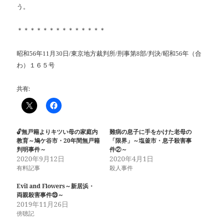
う。
＊＊＊＊＊＊＊＊＊＊＊＊＊＊
昭和
56
年
11
月
30
日
/
東京地方裁判所
/
刑事第
8
部
/
判決
/
昭和
56
年（合
わ）１６５号
共有:
🔓無戸籍よりキツい母の家庭内
難病の息子に手をかけた老母の
教育～鳩ケ谷市・20年間無戸籍
「限界」～塩釜市・息子殺害事
判明事件～
件②～
2020年9月12日
2020年4月1日
有料記事
殺人事件
Evil and Flowers～新居浜・
両親殺害事件⑬～
2019年11月26日
傍聴記