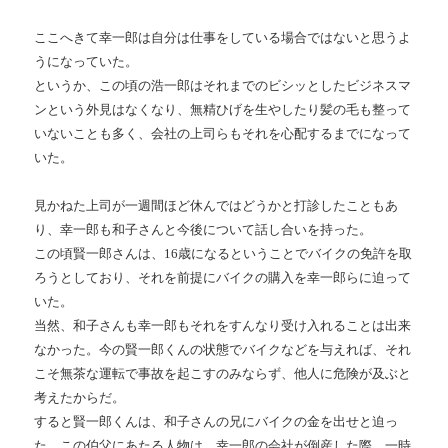
ここへきて幸一郎は自分は仕事をしている場合ではないと思うよ
うになっていた。
というか、この頃の浩一郎はそれまでのビシッとしたビジネスマ
ンという外見はなくなり、無精ひげを生やしたり髪の毛も整って
いないことも多く、会社の上司らもそれを心配するまでになって
いた。
見かねた上司が一週間ほど休んではどうかと打診したこともあ
り、幸一郎も和子さんと今後について話し合いを持った。
この頃賢一郎さんは、
16
歳になるということでバイクの免許を取
ろうとしており、それを前提にバイクの購入を幸一郎らに迫って
いた。
当然、和子さんも幸一郎もそれをすんなり受け入れることは出来
なかった。今の賢一郎くんの状態でバイクなどを与えれば、それ
こそ無茶な運転で事故を起こすのみならず、他人に危険が及ぶと
考えたからだ。
すると賢一郎くんは、和子さんの兄にバイクの金を出せと迫っ
た。この伯父にあたる人物は、幸一郎の会社が倒産した際、一時