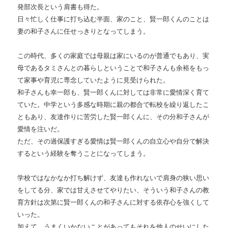
発部次長という肩書も得た。
日々忙しく仕事に打ち込む半面、家のこと、賢一郎くんのことは
妻の和子さんに任せっきりとなってしまう。
この時代、多くの家庭では母親は家にいるのが普通でもあり、実
母であるタミさんとの暮らしということで和子さんも余裕をもっ
て家事や育児に専念していたように見受けられた。
和子さんも幸一郎も、賢一郎くんに対しては非常に愛情深く育て
ていた。中学という多感な時期に親の都合で転校を繰り返したこ
ともあり、友達作りに苦労した賢一郎くんに、その分和子さんが
愛情を注いだ。
ただ、その過保護すぎる愛情は賢一郎くんの自立心や自分で解決
するという経験を奪うことになってしまう。
学校ではなかなか打ち解けず、友達も作れないで肩身の狭い思い
をしてる分、家では甘えさせてやりたい、そういう和子さんの教
育方針は次第に賢一郎くんの和子さんに対する依存心を強くして
いった。
加えて、うまくいかないことがあってもそれを他人のせいにした