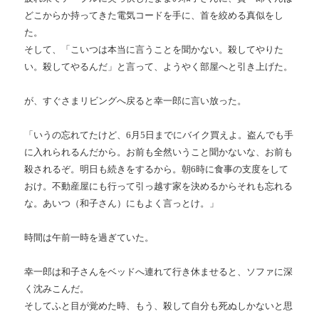
どこからか持ってきた電気コードを手に、首を絞める真似をし
た。
そして、「こいつは本当に言うことを聞かない。殺してやりた
い。殺してやるんだ」と言って、ようやく部屋へと引き上げた。
が、すぐさまリビングへ戻ると幸一郎に言い放った。
「いうの忘れてたけど、
6
月
5
日までにバイク買えよ。盗んでも手
に入れられるんだから。お前も全然いうこと聞かないな、お前も
殺されるぞ。明日も続きをするから。朝
6
時に食事の支度をして
おけ。不動産屋にも行って引っ越す家を決めるからそれも忘れる
な。あいつ（和子さん）にもよく言っとけ。」
時間は午前一時を過ぎていた。
幸一郎は和子さんをベッドへ連れて行き休ませると、ソファに深
く沈みこんだ。
そしてふと目が覚めた時、もう、殺して自分も死ぬしかないと思