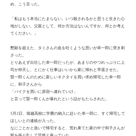
め、こう言った。
「私はもう本当にたまらない。いつ殺されるかと思うと生きた心
地がしない。父親として、何か方法はないんですか、何とか考え
てください。」
懇願を超えた、タミさんの血を吐くような思いが幸一郎に突き刺
さった。
とりあえず出社した幸一郎だったが、あまりのやつれっぷりに上
司が仰天し、とにかく仕事はいいから家に帰れと早退させた。
賢一郎くんのために新しいネクタイを買い求め帰宅した幸一郎
に、和子さんから
「バイクを買いに原宿へ連れていけ」
と言って賢一郎くんが暴れたという話がもたらされた。
5
月
2
日、堀越高校に学費の納入に赴いた幸一郎に、すぐ帰宅して
ほしいとの連絡が入った。
なにごとかと急いで帰宅すると、荒れ果てた家の中で和子さんが
髪を振り乱して茫然と座っていた。