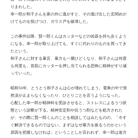
りまわした。
幸一郎が和子さんを家の外に逃がすと、その逃げ出した玄関めが
けてものを投げつけ、ガラス戸を破壊した。
この事件以降、賢一郎くんはカッターなどの凶器を持ち歩くよう
になる。幸一郎が取り上げても、すぐに代わりのものを買ってき
たという。
和子さんに対する暴言、暴力も一層ひどくなり、和子さんは何度
も何度も、首筋にカッターを押し当てられる恐怖に精神がすり減
っていった。
昭和
56
年、とうとう和子さんは心が壊れてしまう。電車の中で突
然涙が止まらなくなったり、ひとりごとを言うようになった。
心配した幸一郎が精神科を受診させると、ストレスによるうつ状
態という診断が下る。精神安定剤や抗うつ剤などを処方された
が、その際に賢一郎くんのことを相談してはみたものの、「今す
ぐ解決できるものではない。まずはなぜ暴力を振るうのかという
原因を把握しなければ」ということしか言われず、幸一郎は途方