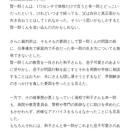
賢一郎くんは、
172
センチで体格だけで言うと幸一郎とどっこい
だったという。けれどいつまで経っても、父は自分と真正面から
向き合おうとはしてくれなかった。そういう思いがもしかすると
賢一郎くんを追い込んだのかもしれない。
さらに裁判所は、そもそもの要因として賢一郎くんの問題の前
に、仕事優先で家庭内で不在だった幸一郎の生き方についても無
視できないとした。
賢一郎くんの教育を一任された和子さんも、息子可愛さのあまり
に甘やかし、息子が問題行動を起こすとそれを周囲や学校に相談
することはおろか、夫にさえも隠し通そうとするなど、早期解決
のきっかけを逸した要因を作ったとも言えた。
一方で、その後事態が悪くなっていく過程で和子さんも幸一郎
も、病院や教育委員会、警察や専門の医師などに助けを求めたに
もかかわらず、的確なアドバイスをもらえなかったことにも言及
した。
もちろんそれには、和子さんと幸一郎がこれまた息子可愛さのあ