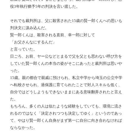
役
3
年執行猶予
5
年の判決を言い渡した。
それでも裁判所は、父に殺害された
15
歳の賢一郎くんへの思いも
判決文に汲み込んだ。
賢一郎くんは、殺害される直前、幸一郎に対して
「お父さんなにするんだ」
と言っていた。
日ごろ、お前、ヤー公などとまるで父を父とも思わない呼び方を
していた賢一郎くんの本当の姿がそこにあったと裁判所は思いや
った。
15
歳。親の都合で親戚に預けられ、私立中学から埼玉の公立中学
へ転校させられ、過保護に育てられたことで対人スキルも低く、
自分ではどうしようもできないままにある意味翻弄されたと言え
た。
もちろん、多くの人は似たような経験をしていても、環境に流さ
れるのではなく「決定されつつも決定してゆく」というのであっ
て、やはり賢一郎くん自身がまず第一に自分に向き合わなければ
ならなかった。