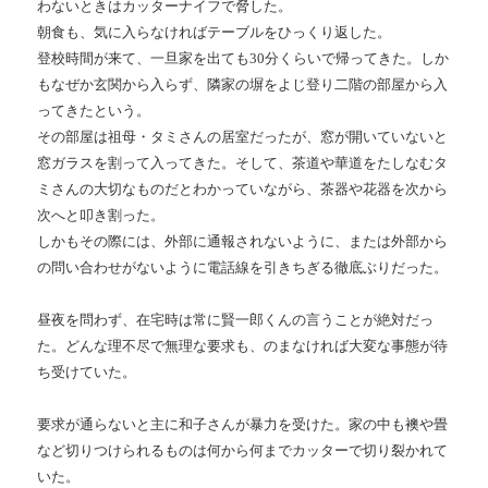
わないときはカッターナイフで脅した。
朝食も、気に入らなければテーブルをひっくり返した。
登校時間が来て、一旦家を出ても
30
分くらいで帰ってきた。しか
もなぜか玄関から入らず、隣家の塀をよじ登り二階の部屋から入
ってきたという。
その部屋は祖母・タミさんの居室だったが、窓が開いていないと
窓ガラスを割って入ってきた。そして、茶道や華道をたしなむタ
ミさんの大切なものだとわかっていながら、茶器や花器を次から
次へと叩き割った。
しかもその際には、外部に通報されないように、または外部から
の問い合わせがないように電話線を引きちぎる徹底ぶりだった。
昼夜を問わず、在宅時は常に賢一郎くんの言うことが絶対だっ
た。どんな理不尽で無理な要求も、のまなければ大変な事態が待
ち受けていた。
要求が通らないと主に和子さんが暴力を受けた。家の中も襖や畳
など切りつけられるものは何から何までカッターで切り裂かれて
いた。