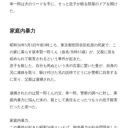
幸一郎は犬のリードを手に、そっと息子が眠る部屋のドアを開け
た。
家庭内暴力
昭和
56
年
5
月
3
日午前
3
時ころ、東京都世田谷区松原の民家で、こ
の家に暮らす坂本賢一郎くん（仮名
/
当時
15
歳）が、父親に首を
絞められて殺害されるという事件が起きた。
息子を殺した、自分も死ぬという夫の言葉に驚いた妻が、自身の
兄に連絡を取り、駆け付けた兄の説得でどうにか警察に自首する
に至り、父親は逮捕された。
逮捕されたのは賢一郎くんの父、幸一郎。警察の調べに対し、家
庭内暴力に悩んだ末の、親として責任をとったつもりの息子殺害
だったと述べた。
家庭内暴力。
この事件が起きた昭和
56
年といえば、校内暴力が社会問題化した