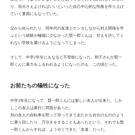
り、自分さえよければいいといった自己中心的な性格を作り上げ
ていく要因にもなっていた。
父から叱られたり、同年代の友達とケンカしながら対人関係を学
ぶという経験が極端に少なかった賢一郎くんは、甘えを許してく
れない学校を避けるようになってしまった。
そして、中学
2
年生にもなると不登校になった。和子さんが賢一
郎くんに暴力をふるわれるようになったのも、この頃だった。
お前たちの犠牲になった
中学
3
年生になって、賢一郎くんには新しい友人が出来た。しか
しこの友人は素行に問題があった。
別の友人の自転車を黙って持ってきてあたかも自分のもののよう
に乗り回したり、万引きをすることもあったという。
それでも賢
一郎くんからすれば、ようやくできた「友達」だった。