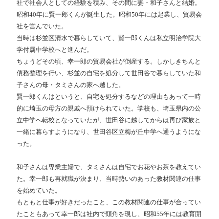
社で社会人としての経験を積み、その間に妻・和子さんと結婚。
昭和
40
年に賢一郎くんが誕生した。昭和
50
年には起業し、貿易会
社を営んでいた。
当時は杉並区清水で暮らしていて、賢一郎くんは私立明治学院大
学付属中学校へと進んだ。
ちょうどその頃、幸一郎の貿易会社が倒産する。しかしきちんと
債務整理を行い、杉並の自宅を処分して世田谷で暮らしていた和
子さんの母・タミさんの家へ越した。
賢一郎くんはというと、自宅を処分するなどの理由もあって一時
的に埼玉の母方の親戚へ預けられていた。学校も、埼玉県内の公
立中学へ転校となっていたが、世田谷に越してからは再び家族と
一緒に暮らすようになり、世田谷区立梅が丘中学へ通うようにな
った。
和子さんは専業主婦で、タミさんは自宅でお花やお茶を教えてい
た。幸一郎も再就職が決まり、当時勢いのあった教材関連の仕事
を始めていた。
もともと仕事が好きだったこと、この教材関連の仕事が合ってい
たこともあって幸一郎は社内で頭角を現し、昭和
55
年には教育開