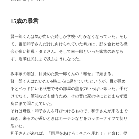
15
歳の暴君
賢一郎くんは気が向いた時しか学校へ行かなくなっていた。そし
て、当初和子さんだけに向けられていた暴力は、顔を合わせる機
会が多い祖母・タミさん、そして幸一郎といった家族のみなら
ず、近隣住民にまで及ぶようになった。
坂本家の朝は、目覚めた賢一郎くんの「報せ」で始まる。
賢一郎くんはだいたい
6
時ころに起きていたというが、目が覚め
るとベッドにいる状態でその部屋の壁を力いっぱい叩いた。手だ
けでなく、筆箱なども使うため、その音は家の中にとどまらず近
所にまで聞こえていた。
それは母親・和子さんを呼びつけるもので、和子さんが来るまで
続き、来るのが遅いときはカーテンなどをカッターナイフで切り
裂いた。
和子さんが来れば、「雨戸をあけろ！そこへ座れ！」と命じ、従