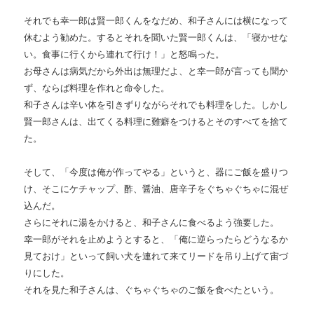
それでも幸一郎は賢一郎くんをなだめ、和子さんには横になって
休むよう勧めた。するとそれを聞いた賢一郎くんは、「寝かせな
い。食事に行くから連れて行け！」と怒鳴った。
お母さんは病気だから外出は無理だよ、と幸一郎が言っても聞か
ず、ならば料理を作れと命令した。
和子さんは辛い体を引きずりながらそれでも料理をした。しかし
賢一郎さんは、出てくる料理に難癖をつけるとそのすべてを捨て
た。
そして、「今度は俺が作ってやる」というと、器にご飯を盛りつ
け、そこにケチャップ、酢、醤油、唐辛子をぐちゃぐちゃに混ぜ
込んだ。
さらにそれに湯をかけると、和子さんに食べるよう強要した。
幸一郎がそれを止めようとすると、「俺に逆らったらどうなるか
見ておけ」といって飼い犬を連れて来てリードを吊り上げて宙づ
りにした。
それを見た和子さんは、ぐちゃぐちゃのご飯を食べたという。