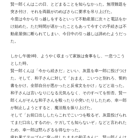
賢一郎くんはこの日、とどまることを知らなかった。無理難題を
突き付け、それを両親がのめばさらに要求を吊り上げた。
今度は今から引っ越しをするといって不動産屋に次々と電話をか
け始めた。ただ時間が遅かったこともあって今すぐの手続きは不
動産屋側に断られてしまい、今日中の引っ越しは諦めたようだっ
た。
しかし午後
9
時、ようやく収まって家族は食事をし、一息つこう
とした時。
賢一郎くんは「今から続きだ」といい、灰皿を幸一郎に投げつけ
た。そして、和子さんに対して「おまえ、こいつと別れろ、誓約
書をかけ。全部自分が悪かったと反省文をかけ」などと迫った。
和子さんは言いなりになる元気もなく、そのすべてを拒否。賢一
郎くんがそんな和子さんを殴ったり小突いたりしたため、幸一郎
が制止しようとすると、魔法瓶を振り上げた。
そして「お前口出ししたらこれでこいつを殴るぞ。灰皿投げられ
てまだ口出しするのか。ケガしても知らないぞ」などと言われた
ため、幸一郎は黙らざるを得なかった。
疲れ果てテーブルに突っ伏したままの和子さんに、賢一郎くんは