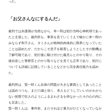
った。
「お父さんなにするんだ」
裁判では弁護側が当然ながら、幸一郎は犯行当時心神耗弱であっ
たと主張した。裁判所も、事実を見ていくうえで確かに幸一郎の
みならず和子さん、タミさんが精神的肉体的に限界になっていた
ことは認めたが、だからこそ息子を殺害しようとしたその動機は
了解可能であり、犯行後に駆け付けた義兄らとのやり取り、その
後自首した警察官とのやり取りなどを見ても正常であり、犯行に
ついても詳細に記憶していることなどから完全責任能力を認め
た。
裁判所は、賢一郎くん自身の問題が大きな要因としてあったこと
は認めつつも、まだ
15
歳と幼く、本人もどうしていいのかわから
ない状態で狂人のようにふるまわざるを得なかったその心の内に
も言及した。
賢一郎くんは、事件前、まだそれほど暴力がひどくなっていなか