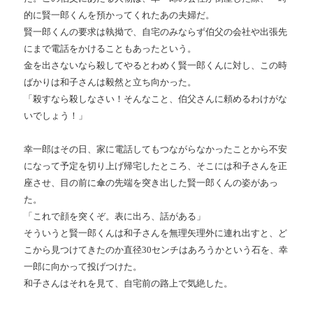
的に賢一郎くんを預かってくれたあの夫婦だ。
賢一郎くんの要求は執拗で、自宅のみならず伯父の会社や出張先
にまで電話をかけることもあったという。
金を出さないなら殺してやるとわめく賢一郎くんに対し、この時
ばかりは和子さんは毅然と立ち向かった。
「殺すなら殺しなさい！そんなこと、伯父さんに頼めるわけがな
いでしょう！」
幸一郎はその日、家に電話してもつながらなかったことから不安
になって予定を切り上げ帰宅したところ、そこには和子さんを正
座させ、目の前に傘の先端を突き出した賢一郎くんの姿があっ
た。
「これで顔を突くぞ。表に出ろ、話がある」
そういうと賢一郎くんは和子さんを無理矢理外に連れ出すと、ど
こから見つけてきたのか直径
30
センチはあろうかという石を、幸
一郎に向かって投げつけた。
和子さんはそれを見て、自宅前の路上で気絶した。