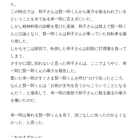
た。
この時点では、和子さんは賢一郎くんから暴力を振るわれている
ということを夫である幸一郎に言えずにいた。
しかし精神科医の診断を受けた直後、和子さんは路上で賢一郎く
んと口論となり、賢一郎くんは和子さんが乗っていた自転車を蹴
り倒した。
しかもそこは踏切で、転倒した和子さんは顔面に打撲傷を負って
しまう。
さすがに隠し切れないと思った和子さんは、ここでようやく、幸
一郎に賢一郎くんの暴力を報告した。
驚いた幸一郎がすぐさま賢一郎くんを呼びつけて叱ったところ、
なんと賢一郎くんは「お前が文句を言うからこういうことになる
んだ！」と激高して、幸一郎の面前で和子さんに殴る蹴るの暴力
を働いたのだ。
幸一郎は暴れる賢一郎くんを見て、頭ごなしに叱ったのがよくな
かった、と思った。
これがまずかった。