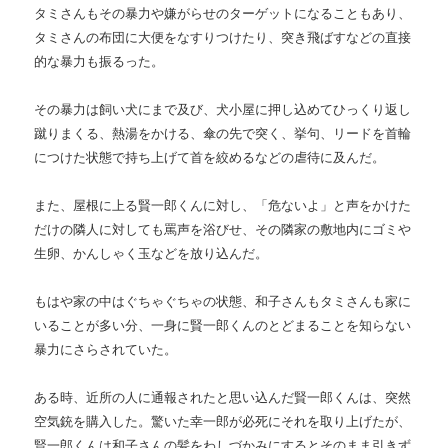
タミさんもその暴力や嫌がらせのターゲットになることもあり、
タミさんの布団に大便をなすりつけたり、突き飛ばすなどの直接
的な暴力も振るった。
その暴力は飼い犬にまで及び、犬小屋に押し込めてひっくり返し
蹴りまくる、熱湯をかける、傘の先で突く、挙句、リードを首輪
につけた状態で持ち上げて首を絞めるなどの虐待に及んだ。
また、屋根に上る賢一郎くんに対し、「危ないよ」と声をかけた
だけの隣人に対しても罵声を浴びせ、その隣家の敷地内にゴミや
生卵、かんしゃく玉などを放り込んだ。
もはや家の中はぐちゃぐちゃの状態、和子さんもタミさんも家に
いることが多い分、一身に賢一郎くんのとどまることを知らない
暴力にさらされていた。
ある時、近所の人に通報されたと思い込んだ賢一郎くんは、突然
空気銃を購入した。驚いた幸一郎が必死にそれを取り上げたが、
賢一郎くんは和子さんの髪をわしづかみにするとそのまま引きず