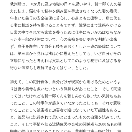
裁判所は、
10
か月に及ぶ地獄の日々を思いやり、賢一郎くんの暴
力に怯え、悩む中で精神を病み薬を手放せなくなった妻の看病、
年老いた義母の安全確保に苦心し、心身ともに疲弊し、病に伏せ
る妻に相談を持ち掛けることもできず、近隣にまで迷惑をかける
日常の中でそれでも家族を養うために仕事にもいかねばならなか
った幸一郎の状態について、心の余裕を失い冷静な判断が出来
ず、息子を殺害して自分も後を追おうとした一連の経緯について
は、第三者から見れば浅はかに思えたとしても、いざ自分がその
立場になったと考えれば父親としてこのような犯行に及ばざるを
得ない気持ちも理解できなくはない、とした。
加えて、この犯行自体、自分だけが現実から逃げるためというよ
りは妻や義母を救いたいという気持ちがあったこと、そして間違
ってはいたけれども賢一郎くんを苦しみから救いたい気持ちもあ
ったこと、この時事件が起きていなかったとしても、それが意味
することとして被害者と加害者が逆になっていた可能性もあるこ
と、義兄らに説得されて思いとどまったものの自殺を試みていた
こと、そして事情を知る近隣住民や会社の関係者ら
2600
名もの嘆
願書が提出されていることなどから、裁判所は幸一郎に対し、懲