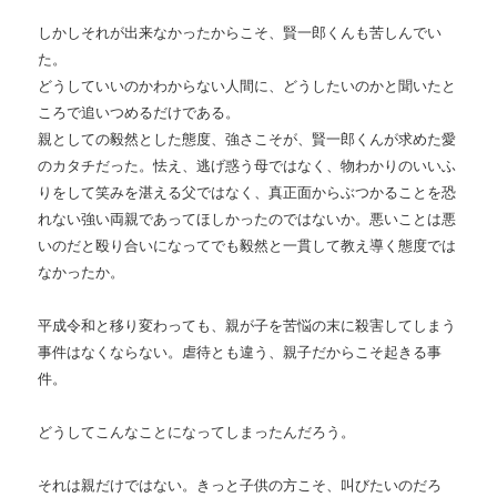
しかしそれが出来なかったからこそ、賢一郎くんも苦しんでい
た。
どうしていいのかわからない人間に、どうしたいのかと聞いたと
ころで追いつめるだけである。
親としての毅然とした態度、強さこそが、賢一郎くんが求めた愛
のカタチだった。怯え、逃げ惑う母ではなく、物わかりのいいふ
りをして笑みを湛える父ではなく、真正面からぶつかることを恐
れない強い両親であってほしかったのではないか。悪いことは悪
いのだと殴り合いになってでも毅然と一貫して教え導く態度では
なかったか。
平成令和と移り変わっても、親が子を苦悩の末に殺害してしまう
事件はなくならない。虐待とも違う、親子だからこそ起きる事
件。
どうしてこんなことになってしまったんだろう。
それは親だけではない。きっと子供の方こそ、叫びたいのだろ