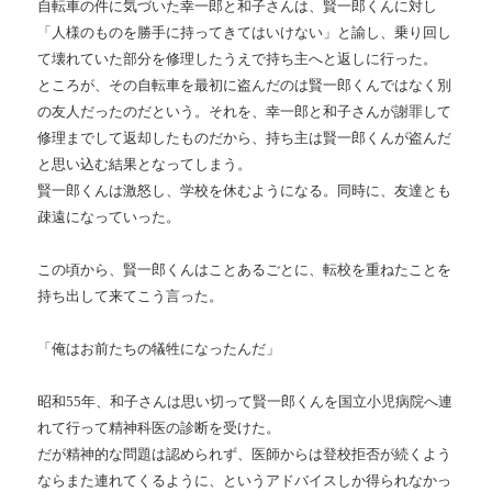
自転車の件に気づいた幸一郎と和子さんは、賢一郎くんに対し
「人様のものを勝手に持ってきてはいけない」と諭し、乗り回し
て壊れていた部分を修理したうえで持ち主へと返しに行った。
ところが、その自転車を最初に盗んだのは賢一郎くんではなく別
の友人だったのだという。それを、幸一郎と和子さんが謝罪して
修理までして返却したものだから、持ち主は賢一郎くんが盗んだ
と思い込む結果となってしまう。
賢一郎くんは激怒し、学校を休むようになる。同時に、友達とも
疎遠になっていった。
この頃から、賢一郎くんはことあるごとに、転校を重ねたことを
持ち出して来てこう言った。
「俺はお前たちの犠牲になったんだ」
昭和
55
年、和子さんは思い切って賢一郎くんを国立小児病院へ連
れて行って精神科医の診断を受けた。
だが精神的な問題は認められず、医師からは登校拒否が続くよう
ならまた連れてくるように、というアドバイスしか得られなかっ