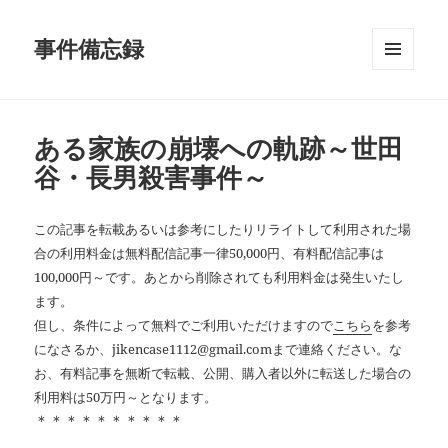
事件備忘録
メニュ
ーとウ
ィジェ
ット
ある家族の崩壊への軌跡～世田
谷・長男殺害事件～
この記事を転載あるいは参考にしたりリライトして利用された場
合の利用料金は無料配信記事一律50,000円、有料配信記事は
100,000円～です。あとから削除されても利用料金は発生いたし
ます。
但し、条件によって無料でご利用いただけますので
こちら
を参考
になさるか、jikencase1112@gmail.comまで連絡ください。な
お、有料記事を無断で転載、公開、購入者以外に転送した場合の
利用料は50万円～となります。
＊＊＊＊＊＊＊＊＊＊