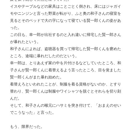
イスやテーブルなどの家具はことごとく倒され、床にはジャガイ
モやニンジンと言った野菜が転がり、ふと奥の和子さんの寝室を
見るとそのベッドで大の字になって寝ている賢一郎くんの姿があ
った。
この日も、幸一郎が出社するのと入れ違いに帰宅した賢一郎さん
が暴れたという。
和子さんによれば、盗聴器を買って帰宅した賢一郎くんを窘めた
ところ、途端に暴れだしたのだという。
幸一郎は、とりあえず家の中を片付けるなどしていたところ、和
子さんが賢一郎くんに着替えるよう言ったところ、目を覚ました
賢一郎くんがまた暴れ始めた。
着替えろといわれたことが、制服を着る資格がないのか、とすり
替わり、賢一郎くんは制服やワイシャツを脱ぐとそれらを切り刻
んだ。
そして、和子さんの喉元にハサミを突き付けて、「おまえのせい
でこうなった」と言った。
もう、限界だった。