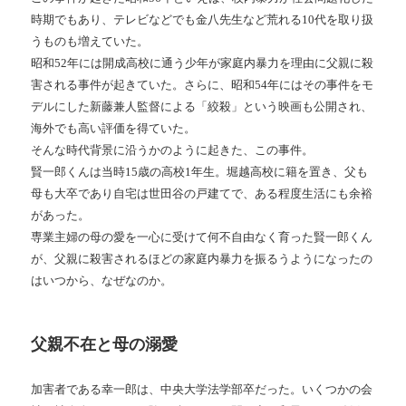
時期でもあり、テレビなどでも金八先生など荒れる
10
代を取り扱
うものも増えていた。
昭和
52
年には開成高校に通う少年が家庭内暴力を理由に父親に殺
害される事件が起きていた。さらに、昭和
54
年にはその事件をモ
デルにした新藤兼人監督による「絞殺」という映画も公開され、
海外でも高い評価を得ていた。
そんな時代背景に沿うかのように起きた、この事件。
賢一郎くんは当時
15
歳の高校
1
年生。堀越高校に籍を置き、父も
母も大卒であり自宅は世田谷の戸建てで、ある程度生活にも余裕
があった。
専業主婦の母の愛を一心に受けて何不自由なく育った賢一郎くん
が、父親に殺害されるほどの家庭内暴力を振るうようになったの
はいつから、なぜなのか。
父親不在と母の溺愛
加害者である幸一郎は、中央大学法学部卒だった。いくつかの会