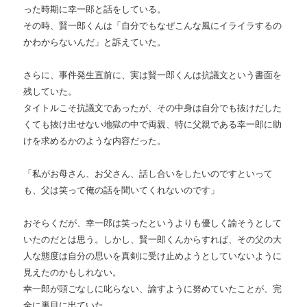
った時期に幸一郎と話をしている。
その時、賢一郎くんは「自分でもなぜこんな風にイライラするの
かわからないんだ」と訴えていた。
さらに、事件発生直前に、実は賢一郎くんは抗議文という書面を
残していた。
タイトルこそ抗議文であったが、その中身は自分でも抜けだした
くても抜け出せない地獄の中で両親、特に父親である幸一郎に助
けを求めるかのような内容だった。
「私がお母さん、お父さん、話し合いをしたいのですといって
も、父は笑って俺の話を聞いてくれないのです」
おそらくだが、幸一郎は笑ったというよりも優しく諭そうとして
いたのだとは思う。しかし、賢一郎くんからすれば、その父の大
人な態度は自分の思いを真剣に受け止めようとしていないように
見えたのかもしれない。
幸一郎が頭ごなしに叱らない、諭すように努めていたことが、完
全に裏目に出ていた。