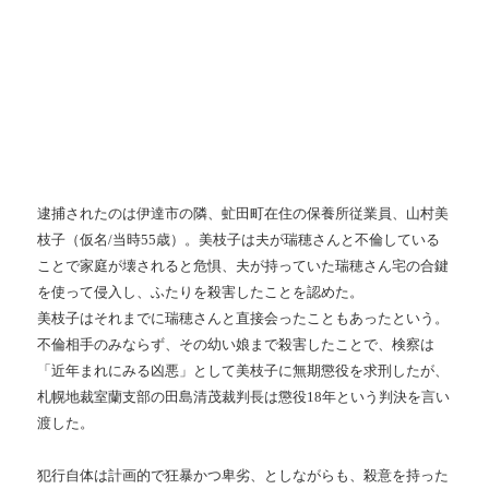
逮捕されたのは伊達市の隣、虻田町在住の保養所従業員、山村美
枝子（仮名/当時55歳）。美枝子は夫が瑞穂さんと不倫している
ことで家庭が壊されると危惧、夫が持っていた瑞穂さん宅の合鍵
を使って侵入し、ふたりを殺害したことを認めた。
美枝子はそれまでに瑞穂さんと直接会ったこともあったという。
不倫相手のみならず、その幼い娘まで殺害したことで、検察は
「近年まれにみる凶悪」として美枝子に無期懲役を求刑したが、
札幌地裁室蘭支部の田島清茂裁判長は懲役18年という判決を言い
渡した。
犯行自体は計画的で狂暴かつ卑劣、としながらも、殺意を持った