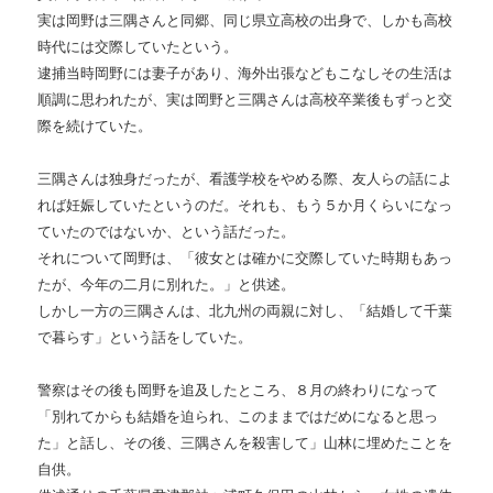
実は岡野は三隅さんと同郷、同じ県立高校の出身で、しかも高校
時代には交際していたという。
逮捕当時岡野には妻子があり、海外出張などもこなしその生活は
順調に思われたが、実は岡野と三隅さんは高校卒業後もずっと交
際を続けていた。
三隅さんは独身だったが、看護学校をやめる際、友人らの話によ
れば妊娠していたというのだ。それも、もう５か月くらいになっ
ていたのではないか、という話だった。
それについて岡野は、「彼女とは確かに交際していた時期もあっ
たが、今年の二月に別れた。」と供述。
しかし一方の三隅さんは、北九州の両親に対し、「結婚して千葉
で暮らす」という話をしていた。
警察はその後も岡野を追及したところ、８月の終わりになって
「別れてからも結婚を迫られ、このままではだめになると思っ
た」と話し、その後、三隅さんを殺害して」山林に埋めたことを
自供。