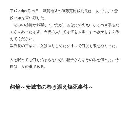
平成29年9月29日、滋賀地裁の伊藤寛樹裁判長は、女に対して懲
役15年を言い渡した。
「怨みの感情が影響していたが、あなたの支えになる出来事もた
くさんあったはず。今後の人生では何を大事にすべきかをよく考
えてください」
裁判長の言葉に、女は握りしめたタオルで何度も涙をぬぐった。
人を呪っても何も始まらないが、聡子さんはその罪を償った。今
度は、女の番である。
怨焔～安城市の巻き添え焼死事件～