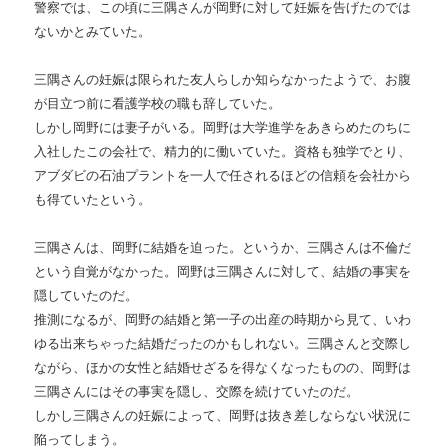
警察では、この頃に三隅さんが岡野に対して妊娠を告げたのでは
ないかとみていた。
三隅さんの妊娠は限られた友人らしか知らなかったようで、お腹
が目立つ前に看護学校の職も辞していた。
しかし岡野には妻子がいる。岡野は大学進学をあきらめたのちに
入社したこの会社で、精力的に働いていた。資格も独学でとり、
アブダビの石油プラントを一人で任されるほどの信頼を会社から
も得ていたという。
三隅さんは、岡野に結婚を迫った。というか、三隅さんは不倫だ
という自覚がなかった。岡野は三隅さんに対して、結婚の事実を
隠していたのだ。
推測になるが、岡野の結婚と第一子の出産の時期から見て、いわ
ゆる出来ちゃった結婚だったのかもしれない。三隅さんと交際し
ながら、ほかの女性と結婚せざるを得なくなったものの、岡野は
三隅さんにはその事実を隠し、交際を続けていたのだ。
しかし三隅さんの妊娠によって、岡野は抜き差しならない状況に
陥ってしまう。