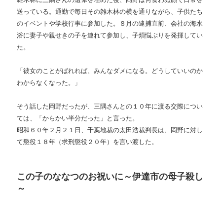
送っている。通勤で毎日その雑木林の横を通りながら、子供たち
のイベントや学校行事に参加した。８月の逮捕直前、会社の海水
浴に妻子や親せきの子を連れて参加し、子煩悩ぶりを発揮してい
た。
「彼女のことがばれれば、みんなダメになる。どうしていいのか
わからなくなった。」
そう話した岡野だったが、三隅さんとの１０年に渡る交際につい
ては、「からかい半分だった」と言った。
昭和６０年２月２１日、千葉地裁の太田浩裁判長は、岡野に対し
て懲役１８年（求刑懲役２０年）を言い渡した。
この子のななつのお祝いに～伊達市の母子殺し
～