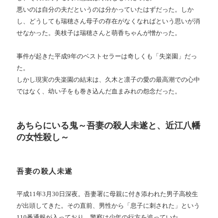
悪いのは自分の夫だというのは分かっていたはずだった。しか
し、どうしても瑞穂さん母子の存在がなくなればという思いが消
せなかった。美枝子は瑞穂さんと萌香ちゃんが憎かった。
事件が起きた平成9年のベストセラーは奇しくも「失楽園」だっ
た。
しかし現実の失楽園の結末は、久木と凛子の愛の最高潮での心中
ではなく、幼い子をも巻き込んだ血まみれの怨念だった。
あちらにいる鬼～吾妻の殺人未遂と、近江八幡
の女性殺し～
吾妻の殺人未遂
平成11年3月30日深夜。吾妻署に母親に付き添われた男子高校生
が出頭してきた。その直前、男性から「息子に刺された」という
110番通報が入っており、警察は少年の行方を追っていた。