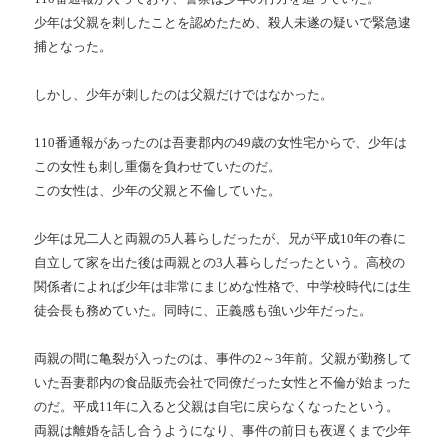
少年は父親を刺したことを認めたため、殺人未遂の疑いで緊急逮
捕となった。
しかし、少年が刺したのは父親だけではなかった。
110番通報があったのは吾妻郡内の49歳の女性宅からで、少年は
この女性も刺し重傷を負わせていたのだ。
この女性は、少年の父親と不倫していた。
少年は兄二人と両親の5人暮らしだったが、兄が平成10年の春に
自立して家を出た後は両親との3人暮らしだったという。高校の
関係者によれば少年は非常にまじめな性格で、中学校時代には生
徒会長も務めていた。同時に、正義感も強い少年だった。
両親の間に亀裂が入ったのは、事件の2～3年前。父親が勤務して
いた吾妻郡内の食品販売会社で同僚だった女性と不倫が始まった
のだ。平成11年に入ると父親は自宅に戻らなくなったという。
両親は離婚を話し合うようになり、事件の前日も夜遅くまで少年