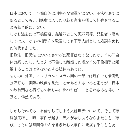
日本において、不倫自体は刑事的な犯罪ではない。不法行為では
あるとしても、刑務所に入ったり顔と実名を晒して糾弾されるこ
とも基本的に、ない。
しかし過去には不義密通、姦通罪として死罪同等、発見者（妻も
しくは夫）がその相手方を殺害しても下手人討として処罰を免れ
た時代もあった。
旧刑法、旧民法においてさすがに死罪はなくなったが、その罪自
体は残ったし、たとえば不倫して離婚した者がその不倫相手と婚
姻することはできないとする法律もあった。
ちなみに外国、アフリカやイスラム圏の一部では現在でも最高刑
は石打ち、実際の映像を見たことがある人もいると思うが、日本
の絞首刑など石打ちの苦しみに比べれば……と思わざるを得ない
ほど、強烈である。
しかしそれでも、不倫をしてしまう人は世界中にいて、そして家
庭は崩壊し、時に事件が起き、当人が殺しあうならまだしも、家
族、さらには無関係の人を巻き込む大事件に発展することもあ