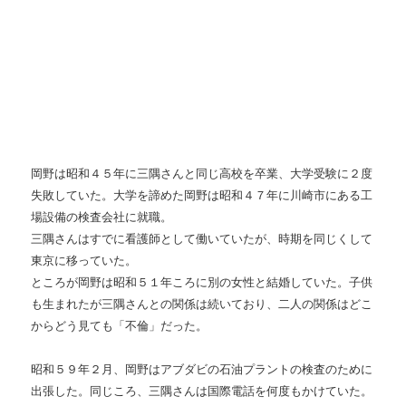
岡野は昭和４５年に三隅さんと同じ高校を卒業、大学受験に２度
失敗していた。大学を諦めた岡野は昭和４７年に川崎市にある工
場設備の検査会社に就職。
三隅さんはすでに看護師として働いていたが、時期を同じくして
東京に移っていた。
ところが岡野は昭和５１年ころに別の女性と結婚していた。子供
も生まれたが三隅さんとの関係は続いており、二人の関係はどこ
からどう見ても「不倫」だった。
昭和５９年２月、岡野はアブダビの石油プラントの検査のために
出張した。同じころ、三隅さんは国際電話を何度もかけていた。