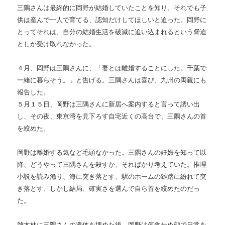
三隅さんは最終的に岡野が結婚していたことを知り、それでも子
供は産んで一人で育てる、認知だけしてほしいと迫った。岡野に
とってそれは、自分の結婚生活を破滅に追い込まれるという脅迫
としか受け取れなかった。
４月、岡野は三隅さんに、「妻とは離婚することにした。千葉で
一緒に暮らそう。」と告げる。三隅さんは喜び、九州の両親にも
報告した。
５月１５日、岡野は三隅さんに新居へ案内すると言って誘い出
し、その夜、東京湾を見下ろす自宅近くの高台で、三隅さんの首
を絞めた。
岡野は離婚する気など毛頭なかった。三隅さんの妊娠を知って以
降、どうやって三隅さんを殺すか、そればかり考えていた。推理
小説を読み漁り、海に突き落とす、駅のホームの雑踏に紛れて突
き落とす、しかし結局、確実さを選んで自ら首を絞めたのだっ
た。
雑木林に三隅さんの遺体を埋めた後、岡野は何食わぬ顔で日常を