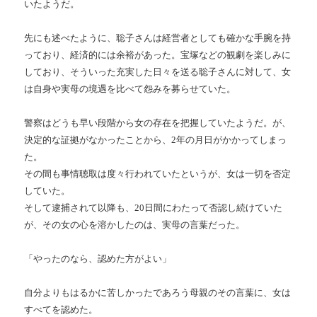
いたようだ。
先にも述べたように、聡子さんは経営者としても確かな手腕を持
っており、経済的には余裕があった。宝塚などの観劇を楽しみに
しており、そういった充実した日々を送る聡子さんに対して、女
は自身や実母の境遇を比べて怨みを募らせていた。
警察はどうも早い段階から女の存在を把握していたようだ。が、
決定的な証拠がなかったことから、2年の月日がかかってしまっ
た。
その間も事情聴取は度々行われていたというが、女は一切を否定
していた。
そして逮捕されて以降も、20日間にわたって否認し続けていた
が、その女の心を溶かしたのは、実母の言葉だった。
「やったのなら、認めた方がよい」
自分よりもはるかに苦しかったであろう母親のその言葉に、女は
すべてを認めた。