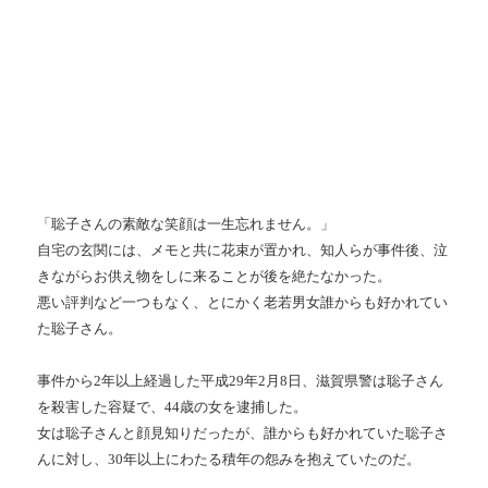
「聡子さんの素敵な笑顔は一生忘れません。」
自宅の玄関には、メモと共に花束が置かれ、知人らが事件後、泣
きながらお供え物をしに来ることが後を絶たなかった。
悪い評判など一つもなく、とにかく老若男女誰からも好かれてい
た聡子さん。
事件から2年以上経過した平成29年2月8日、滋賀県警は聡子さん
を殺害した容疑で、44歳の女を逮捕した。
女は聡子さんと顔見知りだったが、誰からも好かれていた聡子さ
んに対し、30年以上にわたる積年の怨みを抱えていたのだ。