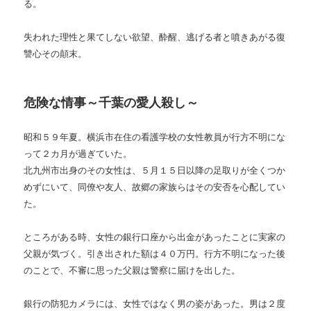
る。
失われた理性と果てしない欲望、酔醒、逃げる者と噴きあがる復
讐心その顛末。
危険な情事～千葉の愛人殺し～
昭和５９年夏。横浜市在住の看護学校の女性教員が行方不明にな
って２カ月が過ぎていた。
北九州市出身のその女性は、５月１５日以降の足取りが全くつか
めずにいて、同僚や友人、故郷の家族らはその安否を心配してい
た。
ところがある時、女性の銀行口座から出金があったことに実家の
父親が気づく。引き出された額は４０万円。行方不明になった後
のことで、不審に思った父親は警察に届けを出した。
銀行の防犯カメラには、女性ではなく男の姿があった。男は２度