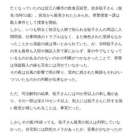
亡くなっていたのは近江八幡市の飲食店経営、岩永聡子さん（仮
名/当時52歳）。状況から殺害されたとみられ、県警捜査一課は
殺人事件として捜査を開始。
しかし、いつも明るく快活な人柄で知られる聡子さんの周辺に人
間関係、仕事関係のトラブルはなく、また物色された形跡もなか
ったことから強盗の線は薄いとみられていた。が、当時聡子さん
の夫も義母も入院や施設入所で家におらず、家の中でなくなって
いるものがあるのかないのかの判断がつかなかったことで、県警
は強盗殺人の線も完全には消せていなかった。
その夜は台風の影響で雨が降り、室内に残された靴跡もそれがい
つついたものかの判断が出来なかった。
ただ、司法解剖の結果、聡子さんには30か所以上の刺し傷があ
り、その一部は深さ10センチ以上、犯人には聡子さんに対する強
い殺意が感じられることは、事実だった。
しかしその後2年経っても、聡子さん殺害の犯人は判明していな
かった。自宅前には防犯カメラがあったが、容量が少なかったの