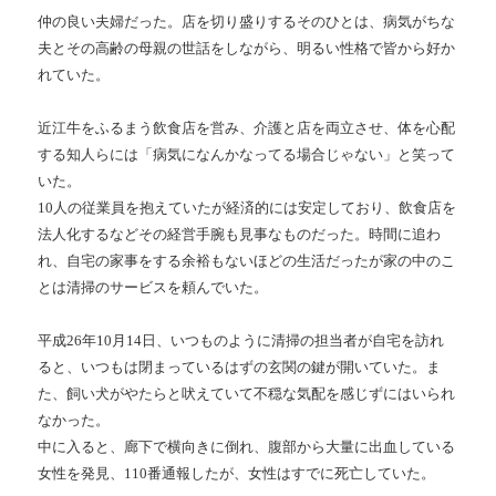
仲の良い夫婦だった。店を切り盛りするそのひとは、病気がちな
夫とその高齢の母親の世話をしながら、明るい性格で皆から好か
れていた。
近江牛をふるまう飲食店を営み、介護と店を両立させ、体を心配
する知人らには「病気になんかなってる場合じゃない」と笑って
いた。
10人の従業員を抱えていたが経済的には安定しており、飲食店を
法人化するなどその経営手腕も見事なものだった。時間に追わ
れ、自宅の家事をする余裕もないほどの生活だったが家の中のこ
とは清掃のサービスを頼んでいた。
平成26年10月14日、いつものように清掃の担当者が自宅を訪れ
ると、いつもは閉まっているはずの玄関の鍵が開いていた。ま
た、飼い犬がやたらと吠えていて不穏な気配を感じずにはいられ
なかった。
中に入ると、廊下で横向きに倒れ、腹部から大量に出血している
女性を発見、110番通報したが、女性はすでに死亡していた。