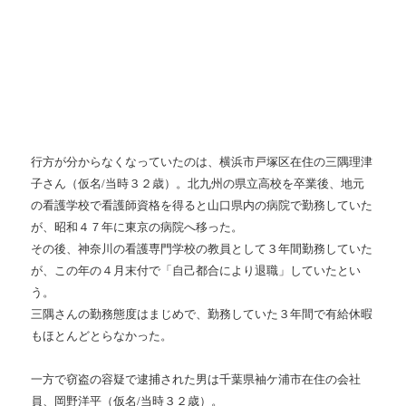
行方が分からなくなっていたのは、横浜市戸塚区在住の三隅理津
子さん（仮名/当時３２歳）。北九州の県立高校を卒業後、地元
の看護学校で看護師資格を得ると山口県内の病院で勤務していた
が、昭和４７年に東京の病院へ移った。
その後、神奈川の看護専門学校の教員として３年間勤務していた
が、この年の４月末付で「自己都合により退職」していたとい
う。
三隅さんの勤務態度はまじめで、勤務していた３年間で有給休暇
もほとんどとらなかった。
一方で窃盗の容疑で逮捕された男は千葉県袖ケ浦市在住の会社
員、岡野洋平（仮名/当時３２歳）。