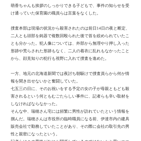
萌香ちゃんも挨拶のしっかりできる子どもで、事件の知らせを受
け通っていた保育園の職員らは言葉をなくした。
捜査本部は現場の状況から殺害されたのは前日14日の夜と断定、
二人とも頭部を鈍器で複数回殴られた後で首を絞められていたこ
とも分かった。犯人像については、外部から無理やり押し入った
形跡や荒らされた形跡もなく、二人の着衣に乱れもなかったこと
から、顔見知りの犯行も視野に入れて捜査を進めた。
一方、地元の北海道新聞では夜討ち朝駆けで捜査員らから何か情
報を聞き出せないかと奮闘していた。
七五三の日に、そのお祝いをする予定の女の子が母親ともども殺
害されるという何ともむごたらしい事件に、記者らも辛い取材を
しなければならなかった。
そんな中、瑞穂さん宅には頻繁に男性が訪れていたという情報を
掴んだ。瑞穂さんは市役所の臨時職員になる前、伊達市内の建具
販売会社で勤務していたことがあり、その際に会社の取引先の男
性と親密になったという。