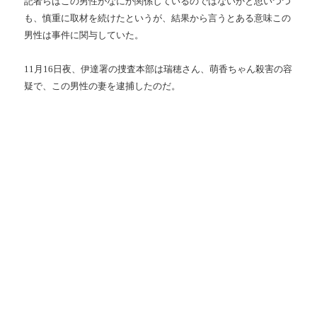
記者らはこの男性がなにか関係しているのではないかと思いつつ
も、慎重に取材を続けたというが、結果から言うとある意味この
男性は事件に関与していた。
11月16日夜、伊達署の捜査本部は瑞穂さん、萌香ちゃん殺害の容
疑で、この男性の妻を逮捕したのだ。