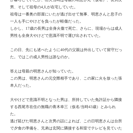
男、そして祖母の4人が在宅していた。
祖母は一番奥の部屋にいたが逃げ出せて無事、明恵さんと息子の
一人も手にやけどを負ったが軽傷だった。
しかし、17歳の長男は全身火傷で死亡、さらに、現場からは成人
男性も全身大やけどで意識不明で運び出されていた。
この日、先にも述べたように40代の父親は外出していて留守だっ
た。ではこの成人男性は誰なのか。
答えは母親の明恵さんが知っていた。
この男は、明恵さんの元交際相手であり、この家に火を放った張
本人だった。
大やけどで意識不明となった男は、所持していた免許証から隣接
する西尾市在住の無職の青木幸三（仮名/当時43歳）とみられ
た。
逃げ延びた明恵さんと次男の話によれば、この日明恵さんは台所
で夕食の準備を、兄弟は玄関に隣接する和室でテレビを見ていた