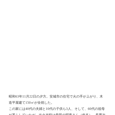
昭和63年11月22日の夕方。安城市の住宅で火の手が上がり、木
造平屋建て150㎡が全焼した。
この家には40代の夫婦と10代の子供ら3人、そして、60代の祖母
が暮らしていたが、出火当時は母親の明恵さん（仮名）、長男次