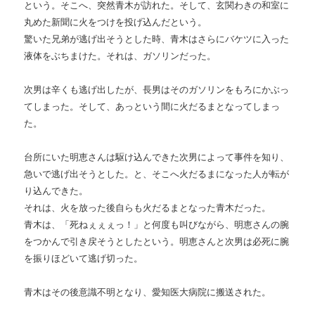
という。そこへ、突然青木が訪れた。そして、玄関わきの和室に
丸めた新聞に火をつけを投げ込んだという。
驚いた兄弟が逃げ出そうとした時、青木はさらにバケツに入った
液体をぶちまけた。それは、ガソリンだった。
次男は辛くも逃げ出したが、長男はそのガソリンをもろにかぶっ
てしまった。そして、あっという間に火だるまとなってしまっ
た。
台所にいた明恵さんは駆け込んできた次男によって事件を知り、
急いで逃げ出そうとした。と、そこへ火だるまになった人が転が
り込んできた。
それは、火を放った後自らも火だるまとなった青木だった。
青木は、「死ねぇぇぇっ！」と何度も叫びながら、明恵さんの腕
をつかんで引き戻そうとしたという。明恵さんと次男は必死に腕
を振りほどいて逃げ切った。
青木はその後意識不明となり、愛知医大病院に搬送された。