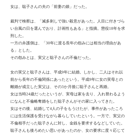
女は、聡子さんの夫の「前妻の娘」だった。
裁判で検察は、「滅多刺しで強い殺意があった。人目に付きづら
い台風の日を選んでおり、計画性もある」と指摘。懲役18年を求
刑した。
一方の弁護側は、「30年に渡る長年の怨みには相当の理由があ
る」とした。
その怨みとは、実父と聡子さんの不倫だった。
女の実父と聡子さんは、平成9年に結婚。しかし、二人はそれ以
前から長年の不倫関係にあったという。平成9年に女の実母との
離婚が成立した実父は、その3か月後に聡子さんと再婚。
女は当時24歳だったというが、実母は家を去り、入れ替わるよう
になんと不倫略奪婚をした聡子さんがその家に入ってきた。
女はその後、結婚して4人の子をもうけたが、事件があったころ
には生活保護を受けながら暮らしていたという。一方で、実父の
不倫相手だった聡子さんに対し、金銭を要求するなどしていた。
聡子さんも後ろめたい思いがあったのか、女の要求に度々応じて