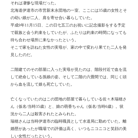
それは凄惨な現場だった。
北海道伊達市の市営新末永団地の一室、ここには35歳の女性とそ
の幼い娘が二人、肩を寄せ合い暮らしていた。
平成9年11月15日、この日七五三のお祝いに記念撮影をする予定
で親族と会う約束をしていたが、ふたりは約束の時間になっても
待ち合わせ場所に来なかったという。
そこで家を訪ねた女性の実母が、家の中で変わり果てた二人を発
見したのだ。
二階建てのその部屋に入った実母が見たのは、階段付近で血を流
して絶命している孫娘の姿。そして二階の六畳間では、同じく頭
から血を流して娘も死亡していた。
亡くなっていたのはこの団地の部屋で暮らしている佐々木瑞穂さ
ん（仮名/当時35歳）と、娘の萌香ちゃん（仮名/当時6歳）。状
況から二人は殺害されたとみられた。
瑞穂さんは当時伊達市の臨時職員として水道局に勤めていた。離
婚歴があったが職場での評価は高く、いつもニコニコと笑顔の美
しい女性だったという。