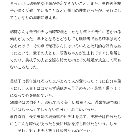
きっかけは偶発的な側面が否定できないこと、また、事件後美枝
子が深く反省していることなどが量刑の理由だったが、それにし
てもかなりの減刑に思える。
瑞穂さんは最初の夫も当時52歳と、かなり年上の男性に惹かれる
傾向があった。年上となるとどうしても既婚者である確率は高く
なるわけで、その点で瑞穂さんにはいろいろと批判的な評判もあ
ったという。最初の夫とも、萌香ちゃんが生まれてすぐに別居し
ており、美枝子の夫と交際を始めたのはその離婚が成立して間も
ないころだった。
美枝子は長年連れ添った夫がまるで人が変わったように自分を蔑
ろにし、人目もはばからず瑞穂さん母子のもとへ足繫く通うよう
になって心を痛めていた。
50歳半ばの自分と、30代で若く美しい瑞穂さん。温泉施設で働く
「おばちゃん」でしかない自分が、みじめだった。
事件直前、長男夫婦の結婚式のビデオを見て、美枝子は自分たち
にもこんな時代があったと夫に対話を持ち掛けたという。しか
し、それに対する夫の態度は冷淡なものだった。