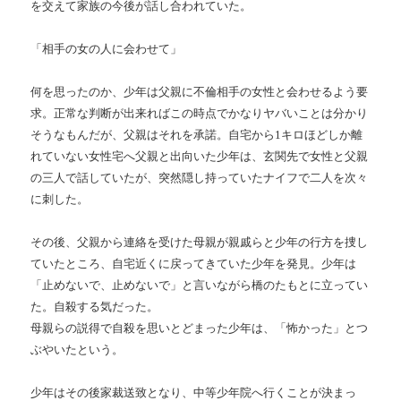
を交えて家族の今後が話し合われていた。
「相手の女の人に会わせて」
何を思ったのか、少年は父親に不倫相手の女性と会わせるよう要
求。正常な判断が出来ればこの時点でかなりヤバいことは分かり
そうなもんだが、父親はそれを承諾。自宅から1キロほどしか離
れていない女性宅へ父親と出向いた少年は、玄関先で女性と父親
の三人で話していたが、突然隠し持っていたナイフで二人を次々
に刺した。
その後、父親から連絡を受けた母親が親戚らと少年の行方を捜し
ていたところ、自宅近くに戻ってきていた少年を発見。少年は
「止めないで、止めないで」と言いながら橋のたもとに立ってい
た。自殺する気だった。
母親らの説得で自殺を思いとどまった少年は、「怖かった」とつ
ぶやいたという。
少年はその後家裁送致となり、中等少年院へ行くことが決まっ