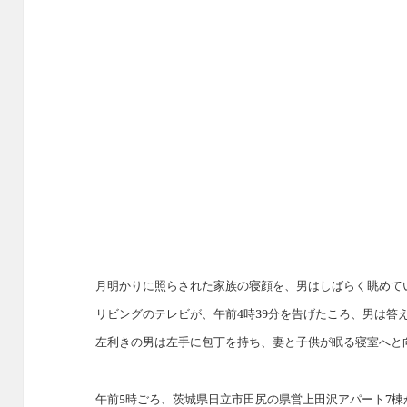
月明かりに照らされた家族の寝顔を、男はしばらく眺めて
リビングのテレビが、午前4時39分を告げたころ、男は答
左利きの男は左手に包丁を持ち、妻と子供が眠る寝室へと
午前5時ごろ、茨城県日立市田尻の県営上田沢アパート7棟