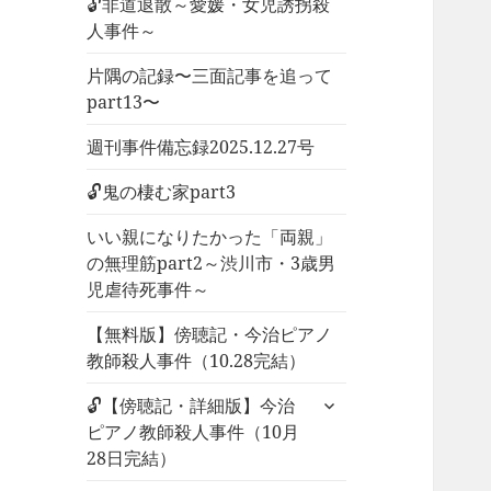
🔓非道退散～愛媛・女児誘拐殺
人事件～
片隅の記録〜三面記事を追って
part13〜
週刊事件備忘録2025.12.27号
🔓鬼の棲む家part3
いい親になりたかった「両親」
の無理筋part2～渋川市・3歳男
児虐待死事件～
【無料版】傍聴記・今治ピアノ
教師殺人事件（10.28完結）
サ
🔓【傍聴記・詳細版】今治
ブ
ピアノ教師殺人事件（10月
メ
28日完結）
ニ