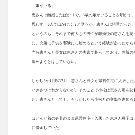
「娘がいる」
恵さんは離婚したばかりで、3歳の娘がいることを明かす
思わず、3人で出かけようと誘うが、恵さんは慎重だった
というのも、それまで何人もの男性が離婚後の恵さんを誘
に、次第に子供を邪険にし始めるという経験があったから
当時恵さんと長女は恵さんの実家で暮らしており、両親の
進めようとはしていない。
しかし2か月後の7月、恵さんと長女が県営住宅に入居した
いきさつはわからないが、そのことで小松は恵さん宅を訪
だ。恵さんとしても、もしかしたら小松との交際を進める
ほとんど着の身着のまま県営住宅へ入居した恵さん母子は
に借金していた。