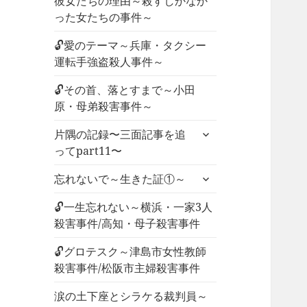
彼女たちの理由～殺すしかなか
った女たちの事件～
🔓愛のテーマ～兵庫・タクシー
運転手強盗殺人事件～
🔓その首、落とすまで～小田
原・母弟殺害事件～
サ
片隅の記録〜三面記事を追
ブ
ってpart11〜
メ
サ
ニ
忘れないで～生きた証①～
ブ
ュ
メ
🔓一生忘れない～横浜・一家3人
ー
ニ
殺害事件/高知・母子殺害事件
を
ュ
展
🔓グロテスク～津島市女性教師
ー
開
殺害事件/松阪市主婦殺害事件
を
展
涙の土下座とシラケる裁判員～
開