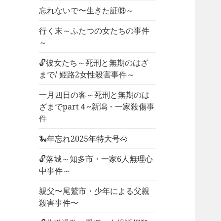
忘れないで〜生きた証⑬～
行く末～ふたつの女たちの事件
～
🔓彼女たち～死刑と無期のはざ
まで/ 姫路2女性殺害事件～
一月四日の客～死刑と無期のは
ざまでpart４~新潟・一家殺傷事
件
🐍年忘れ2025年特大号🐴
🔓落城～知多市・一家6人無理心
中事件～
親父〜尾鷲市・少年による父親
殺害事件〜