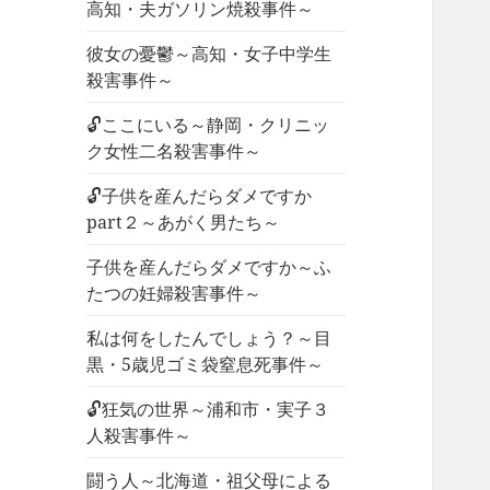
高知・夫ガソリン焼殺事件～
彼女の憂鬱～高知・女子中学生
殺害事件～
🔓ここにいる～静岡・クリニッ
ク女性二名殺害事件～
🔓子供を産んだらダメですか
part２～あがく男たち～
子供を産んだらダメですか～ふ
たつの妊婦殺害事件～
私は何をしたんでしょう？～目
黒・5歳児ゴミ袋窒息死事件～
🔓狂気の世界～浦和市・実子３
人殺害事件～
闘う人～北海道・祖父母による