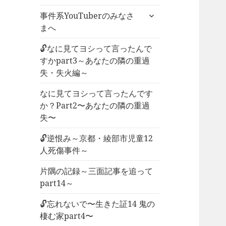
ー
サ
事件系YouTuberのみなさ
を
ブ
まへ
展
メ
開
ニ
🔓なに見てヨシって言ったんで
ュ
すかpart3～あなたの隣の重過
ー
失・失火編～
を
なに見てヨシって言ったんです
展
か？Part2〜あなたの隣の重過
開
失〜
🔓逆恨み～京都・綾部市児童12
人死傷事件～
片隅の記録～三面記事を追って
part14～
🔓忘れないで〜生きた証14 鬼の
棲む家part4〜