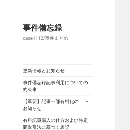
事件備忘録
case1112/事件まとめ
更新情報とお知らせ
事件備忘録記事利用についての
約束事
サ
【重要】記事一部有料化の
ブ
お知らせ
メ
ニ
有料記事購入の仕方および特定
ュ
商取引法に基づく表記