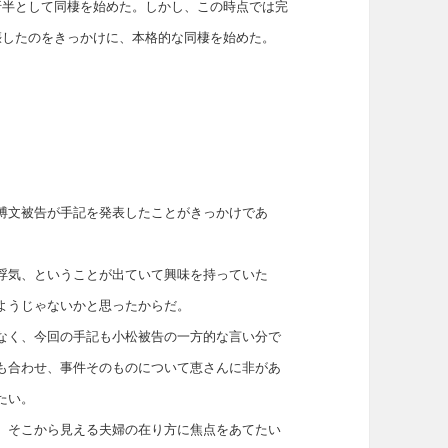
折半として同棲を始めた。しかし、この時点では完
娠したのをきっかけに、本格的な同棲を始めた。
博文被告が手記を発表したことがきっかけであ
浮気、ということが出ていて興味を持っていた
ようじゃないかと思ったからだ。
なく、今回の手記も小松被告の一方的な言い分で
も合わせ、事件そのものについて恵さんに非があ
たい。
、そこから見える夫婦の在り方に焦点をあてたい