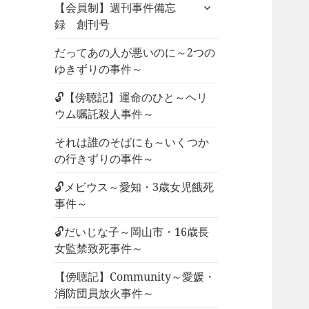
サ
ュ
【会員制】週刊事件備忘
ブ
ー
録 創刊号
メ
を
ニ
だってあの人が悪いのに～2つの
展
ュ
ゆきずりの事件～
開
ー
🔓【傍聴記】運命のひと～ヘリ
を
ウム嘱託殺人事件～
展
開
それは誰のそばにも～いくつか
の行きずりの事件～
🔓メビウス～愛知・3歳女児餓死
事件～
🔓だいじな子～岡山市・16歳長
女監禁致死事件～
【傍聴記】Community～愛媛・
消防団員放火事件～