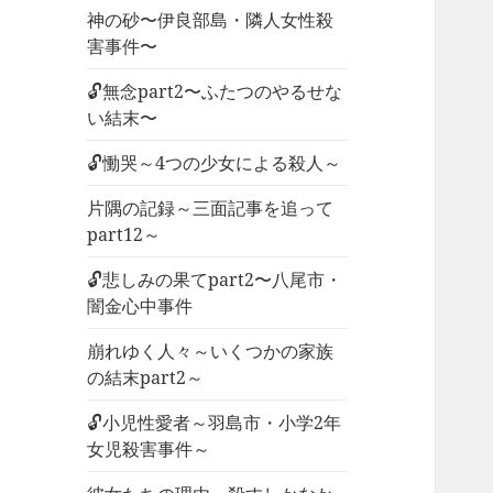
神の砂〜伊良部島・隣人女性殺
害事件〜
🔓無念part2〜ふたつのやるせな
い結末〜
🔓慟哭～4つの少女による殺人～
片隅の記録～三面記事を追って
part12～
🔓悲しみの果てpart2〜八尾市・
闇金心中事件
崩れゆく人々～いくつかの家族
の結末part2～
🔓小児性愛者～羽島市・小学2年
女児殺害事件～