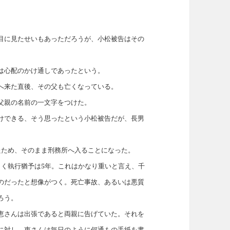
目に見たせいもあっただろうが、小松被告はその
は心配のかけ通しであったという。
へ来た直後、その父も亡くなっている。
父親の名前の一文字をつけた。
けできる、そう思ったという小松被告だが、長男
たため、そのまま刑務所へ入ることになった。
らく執行猶予は5年。これはかなり重いと言え、千
のだったと想像がつく。死亡事故、あるいは悪質
ろう。
恵さんは出張であると両親に告げていた。それを
に対し、恵さんは毎日のように何通もの手紙を書