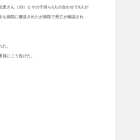
恵さん（33）とその子供ら5人の合わせて6人が
女も病院に搬送されたが病院で死亡が確認され
れた。
署員にこう告げた。