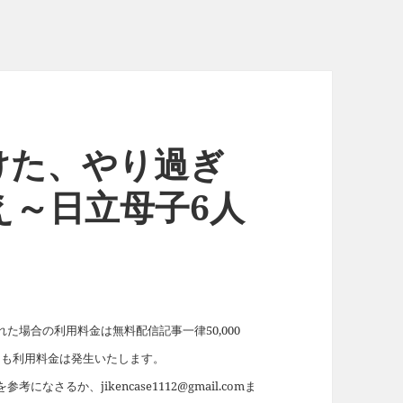
けた、やり過ぎ
え～日立母子6人
場合の利用料金は無料配信記事一律50,000
れても利用料金は発生いたします。
を参考になさるか、jikencase1112@gmail.comま