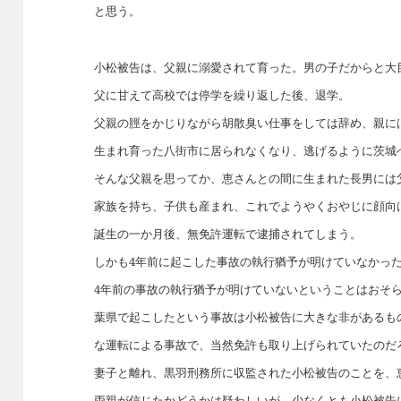
と思う。
小松被告は、父親に溺愛されて育った。男の子だからと大
父に甘えて高校では停学を繰り返した後、退学。
父親の脛をかじりながら胡散臭い仕事をしては辞め、親に
生まれ育った八街市に居られなくなり、逃げるように茨城
そんな父親を思ってか、恵さんとの間に生まれた長男には
家族を持ち、子供も産まれ、これでようやくおやじに顔向
誕生の一か月後、無免許運転で逮捕されてしまう。
しかも4年前に起こした事故の執行猶予が明けていなかっ
4年前の事故の執行猶予が明けていないということはおそ
葉県で起こしたという事故は小松被告に大きな非があるも
な運転による事故で、当然免許も取り上げられていたのだ
妻子と離れ、黒羽刑務所に収監された小松被告のことを、
両親が信じたかどうかは疑わしいが、少なくとも小松被告