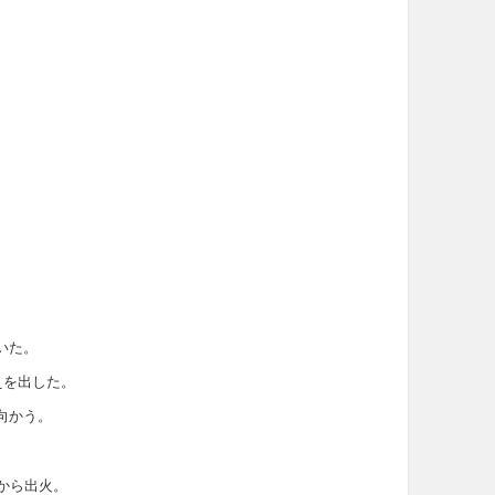
いた。
えを出した。
向かう。
から出火。