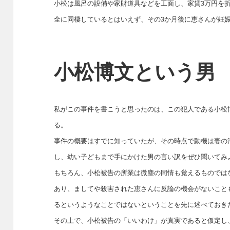
小松は風呂の設備や家財道具などを工面し、家賃3万円を
全に同棲しているとはいえず、その3か月後に恵さんが妊
小松博文という男
私がこの事件を書こうと思ったのは、この犯人である小松
る。
事件の概要はすでに知っていたが、その時点で動機は妻の
し、幼い子どもまで手にかけた男の言い訳をぜひ聞いてみ
もちろん、小松被告の所業は微塵の同情も覚えるものでは
あり、ましてや殺害された恵さんに反論の機会がないこと
るというようなことではないということを先に述べておき
その上で、小松被告の「いいわけ」が真実であると仮定し