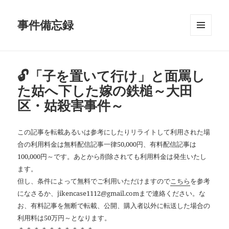
事件備忘録
メニュ
ーとウ
ィジェ
ット
🔓「子を置いて行け」と面罵し
た姑へ下した嫁の鉄槌～大田
区・姑殺害事件～
この記事を転載あるいは参考にしたりリライトして利用された場
合の利用料金は無料配信記事一律50,000円、有料配信記事は
100,000円～です。あとから削除されても利用料金は発生いたし
ます。
但し、条件によって無料でご利用いただけますので
こちら
を参考
になさるか、jikencase1112@gmail.comまで連絡ください。な
お、有料記事を無断で転載、公開、購入者以外に転送した場合の
利用料は50万円～となります。