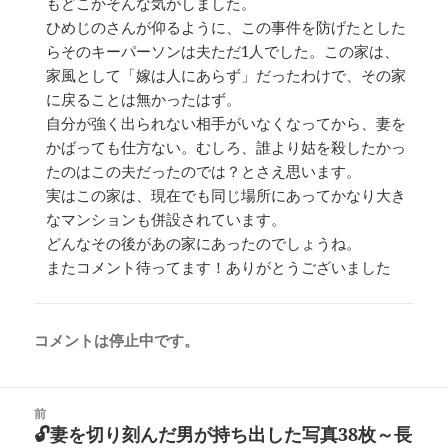
もどこかそんな気がしました。
ひめじのさんが仰るように、この事件を防げたとした
らそのキーパーソンは夫ただ1人でした。この家は、
家風として「嫁は人にあらず」だったわけで、その家
に戻ることは無かったはず。
自分が強く出られない相手がいなくなってから、妻を
かばっても仕方ない。むしろ、誰より姑を殺したかっ
たのはこの夫だったのでは？とさえ思います。
実はこの家は、現在でも同じ場所にあってかなり大き
なマンションも併設されています。
どんなその後があの家にあったのでしょうね。
またコメント待ってます！ありがとうございました
コメントは停止中です。
投
前
稿
🔓妻を切り刻んだ男が持ち出した写真38枚～長
前
ナ