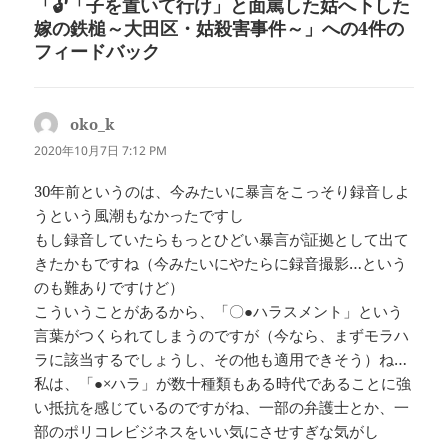
「🔓「子を置いて行け」と面罵した姑へ下した
嫁の鉄槌～大田区・姑殺害事件～」への4件の
フィードバック
oko_k
よ
り:
2020年10月7日 7:12 PM
30年前というのは、今みたいに暴言をこっそり録音しよ
うという風潮もなかったですし
もし録音していたらもっとひどい暴言が証拠として出て
きたかもですね（今みたいにやたらに録音撮影…という
のも難ありですけど）
こういうことがあるから、「〇●ハラスメント」という
言葉がつくられてしまうのですが（今なら、まずモラハ
ラに該当するでしょうし、その他も適用できそう）ね…
私は、「●×ハラ」が数十種類もある時代であることに強
い抵抗を感じているのですがね、一部の弁護士とか、一
部のポリコレビジネスをいい気にさせすぎな気がし