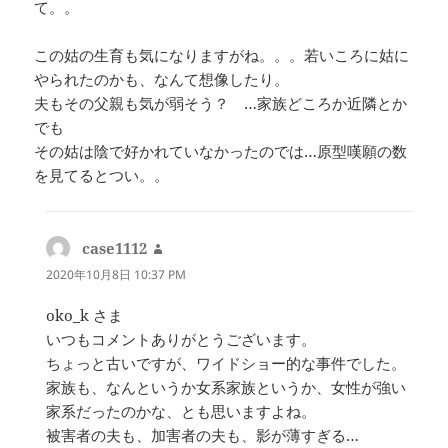
て。。
この姑の生育も気になりますがね。。。若いころに姑に
やられたのかも、なんて想像したり。
夫もその父親も気が弱そう？ …家族どころか近隣とか
でも
その姑は陰で好かれていなかったのでは…原型嘆願の数
を見てるとつい。。
case1112
よ
り:
2020年10月8日 10:37 PM
oko_k さま
いつもコメントありがとうございます。
ちょっと古いですが、ワイドショー的な事件でした。
家族も、なんというか女系家族というか、女性が強い
家系だったのかな、とも思いますよね。
被害者の夫も、加害者の夫も、影が薄すぎる…