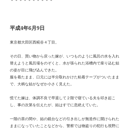
＊＊＊＊＊＊＊＊＊＊
平成4年6月9日
東京都大田区西糀谷４丁目。
その日、買い物から戻った嫁が、いつものように風呂の水を入れ
替えようと風呂場をのぞくと、水が張られた浴槽内で座り込む姑
の姿が目に飛び込んできた。
服を着たまま、
口元には半分取れかけた粘着テープがついたまま
で、
大柄な姑がなぜか小さく見えた。
慌てた嫁は、体調不良で早退して２階で寝ている夫を叩き起こ
し、事の次第を伝えたが、姑はすでに息絶えていた。
一階の茶の間や、姑の鏡台などの引き出しが無造作に開けられた
ままになっていたことなどから、警察では物盗りの犯行も視野に