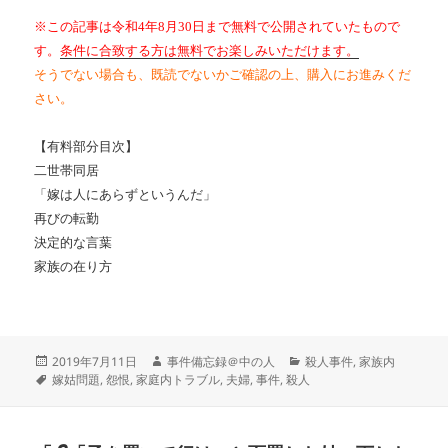
※この記事は令和4年8月30日まで無料で公開されていたもので
す。
条件に合致する方は無料でお楽しみいただけます。
そうでない場合も、既読でないかご確認の上、購入にお進みくだ
さい。
【有料部分目次】
二世帯同居
「嫁は人にあらずというんだ」
再びの転勤
決定的な言葉
家族の在り方
投
作
カ
2019年7月11日
事件備忘録＠中の人
殺人事件
,
家族内
稿
タ
成
テ
嫁姑問題
,
怨恨
,
家庭内トラブル
,
夫婦
,
事件
,
殺人
日:
グ
者
ゴ
リ
ー