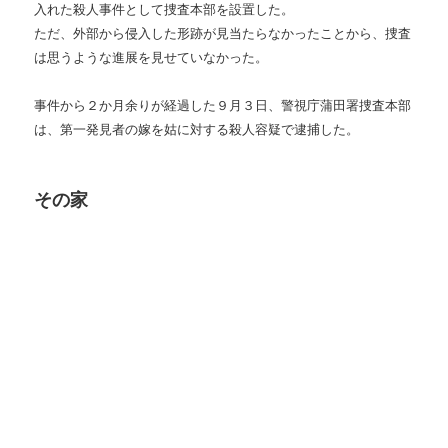
入れた殺人事件として捜査本部を設置した。
ただ、外部から侵入した形跡が見当たらなかったことから、捜査
は思うような進展を見せていなかった。
事件から２か月余りが経過した９月３日、警視庁蒲田署捜査本部
は、第一発見者の嫁を姑に対する殺人容疑で逮捕した。
その家