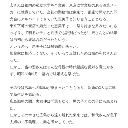
宏さんは都内の私立大学を卒業後、東京に営業所のある酒造メー
カーに就職していた。当初の勤務地は東京で、銀座で開かれた即
売会にアルバイトできていた恵美子と知り合うこととなる。
東京下町の畳店の娘だった恵美子は、「祭り好きな男みたいにさ
っぱりして明るい子」と近所でも評判だったが、宏さんとの結婚
は当初から波乱含みだったという。
というのも、恵美子には離婚歴があった。
加藤家に相応しくない、そういって反対したのは姑の和代さんだ
った。
しかし、当の宏さんはそんな母親の時代錯誤な反対を意に介さ
ず、昭和60年9月、都内で結婚式を挙げた。
その後は広島への転勤が決まったこともあり、新婚の2人は広島
で新生活を始める。
広島勤務の間、夫婦仲は問題もなく、男の子と女の子にも恵まれ
た。
しかしその幸せな広島から遠く離れた東京では、和代さんが息子
夫婦の「不義理」に業を煮やしていた。