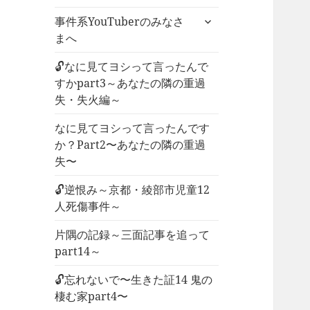
ー
サ
事件系YouTuberのみなさ
を
ブ
まへ
展
メ
開
ニ
🔓なに見てヨシって言ったんで
ュ
すかpart3～あなたの隣の重過
ー
失・失火編～
を
なに見てヨシって言ったんです
展
か？Part2〜あなたの隣の重過
開
失〜
🔓逆恨み～京都・綾部市児童12
人死傷事件～
片隅の記録～三面記事を追って
part14～
🔓忘れないで〜生きた証14 鬼の
棲む家part4〜