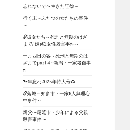
忘れないで〜生きた証⑬～
行く末～ふたつの女たちの事件
～
🔓彼女たち～死刑と無期のはざ
まで/ 姫路2女性殺害事件～
一月四日の客～死刑と無期のは
ざまでpart４~新潟・一家殺傷事
件
🐍年忘れ2025年特大号🐴
🔓落城～知多市・一家6人無理心
中事件～
親父〜尾鷲市・少年による父親
殺害事件〜