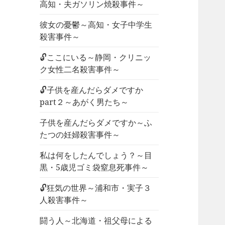
高知・夫ガソリン焼殺事件～
彼女の憂鬱～高知・女子中学生
殺害事件～
🔓ここにいる～静岡・クリニッ
ク女性二名殺害事件～
🔓子供を産んだらダメですか
part２～あがく男たち～
子供を産んだらダメですか～ふ
たつの妊婦殺害事件～
私は何をしたんでしょう？～目
黒・5歳児ゴミ袋窒息死事件～
🔓狂気の世界～浦和市・実子３
人殺害事件～
闘う人～北海道・祖父母による