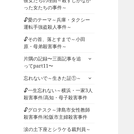
彼女たちの理由～殺すしかなか
った女たちの事件～
🔓愛のテーマ～兵庫・タクシー
運転手強盗殺人事件～
🔓その首、落とすまで～小田
原・母弟殺害事件～
サ
片隅の記録〜三面記事を追
ブ
ってpart11〜
メ
サ
ニ
忘れないで～生きた証①～
ブ
ュ
メ
🔓一生忘れない～横浜・一家3人
ー
ニ
殺害事件/高知・母子殺害事件
を
ュ
展
🔓グロテスク～津島市女性教師
ー
開
殺害事件/松阪市主婦殺害事件
を
展
涙の土下座とシラケる裁判員～
開