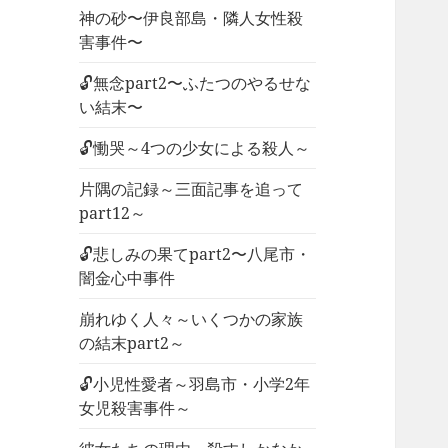
神の砂〜伊良部島・隣人女性殺
害事件〜
🔓無念part2〜ふたつのやるせな
い結末〜
🔓慟哭～4つの少女による殺人～
片隅の記録～三面記事を追って
part12～
🔓悲しみの果てpart2〜八尾市・
闇金心中事件
崩れゆく人々～いくつかの家族
の結末part2～
🔓小児性愛者～羽島市・小学2年
女児殺害事件～