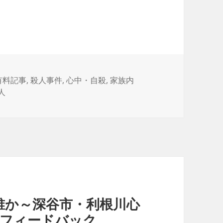
カ
有料記事
,
殺人事件
,
心中・自殺
,
家族内
テ
人
ゴ
リ
ー
誰か～深谷市・利根川心
のフィードバック