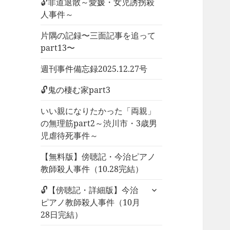
🔓非道退散～愛媛・女児誘拐殺
人事件～
片隅の記録〜三面記事を追って
part13〜
週刊事件備忘録2025.12.27号
🔓鬼の棲む家part3
いい親になりたかった「両親」
の無理筋part2～渋川市・3歳男
児虐待死事件～
【無料版】傍聴記・今治ピアノ
教師殺人事件（10.28完結）
サ
🔓【傍聴記・詳細版】今治
ブ
ピアノ教師殺人事件（10月
メ
28日完結）
ニ