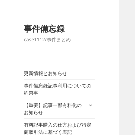
事件備忘録
case1112/事件まとめ
更新情報とお知らせ
事件備忘録記事利用についての
約束事
サ
【重要】記事一部有料化の
ブ
お知らせ
メ
ニ
有料記事購入の仕方および特定
ュ
商取引法に基づく表記