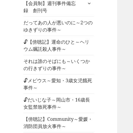
サ
ュ
【会員制】週刊事件備忘
ブ
ー
録 創刊号
メ
を
ニ
だってあの人が悪いのに～2つの
展
ュ
ゆきずりの事件～
開
ー
🔓【傍聴記】運命のひと～ヘリ
を
ウム嘱託殺人事件～
展
開
それは誰のそばにも～いくつか
の行きずりの事件～
🔓メビウス～愛知・3歳女児餓死
事件～
🔓だいじな子～岡山市・16歳長
女監禁致死事件～
【傍聴記】Community～愛媛・
消防団員放火事件～