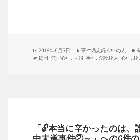
投
作
2019年6月5日
事件備忘録＠中の人
稿
タ
成
貧困
,
無理心中
,
夫婦
,
事件
,
介護殺人
,
心中
,
殺
日:
グ
者
「🔓本当に辛かったのは、
中未遂事件②～」への6件