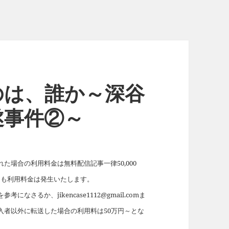
のは、誰か～深谷
遂事件②～
場合の利用料金は無料配信記事一律50,000
れても利用料金は発生いたします。
を参考になさるか、jikencase1112@gmail.comま
入者以外に転送した場合の利用料は50万円～とな