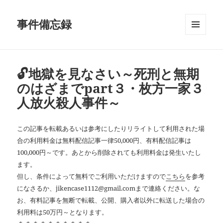
事件備忘録
メニュ
ーとウ
ィジェ
ット
🔓地獄を見なさい～死刑と無期
のはざまでpart３・枚方一家３
人放火殺人事件～
この記事を転載あるいは参考にしたりリライトして利用された場
合の利用料金は無料配信記事一律50,000円、有料配信記事は
100,000円～です。あとから削除されても利用料金は発生いたし
ます。
但し、条件によって無料でご利用いただけますので
こちら
を参考
になさるか、jikencase1112@gmail.comまで連絡ください。な
お、有料記事を無断で転載、公開、購入者以外に転送した場合の
利用料は50万円～となります。