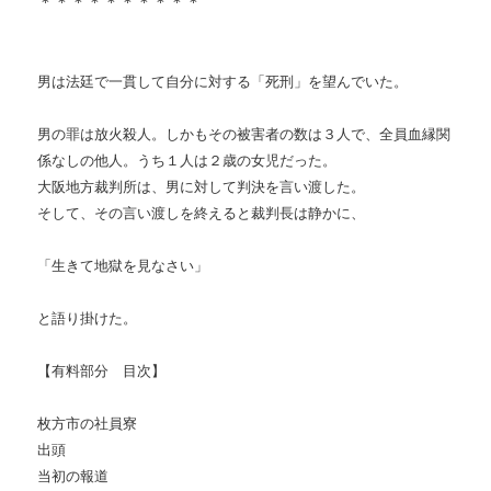
＊＊＊＊＊＊＊＊＊＊
男は法廷で一貫して自分に対する「死刑」を望んでいた。
男の罪は放火殺人。しかもその被害者の数は３人で、全員血縁関
係なしの他人。うち１人は２歳の女児だった。
大阪地方裁判所は、男に対して判決を言い渡した。
そして、その言い渡しを終えると裁判長は静かに、
「生きて地獄を見なさい」
と語り掛けた。
【有料部分 目次】
枚方市の社員寮
出頭
当初の報道