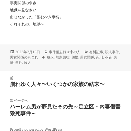
事実関係の争点
地獄を見なさい
出せなかった「酌むべき事情」
それぞれの、地獄へ
投
作
カ
2023年7月13日
事件備忘録＠中の人
有料記事
,
殺人事件
,
稿
タ
成
テ
男女関係のもつれ
放火
,
無期懲役
,
怨恨
,
男女関係
,
死刑
,
不倫
,
夫
日:
グ
者
ゴ
婦
,
事件
,
殺人
リ
ー
投
前
稿
崩れゆく人々〜いくつかの家族の結末〜
前
ナ
の
ビ
投
次ページへ
ゲ
稿:
ハーレム男が夢見たその先～足立区・内妻傷害
次
ー
致死事件～
の
シ
投
ョ
稿:
ン
Proudly powered by WordPress