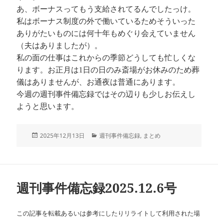
あ、ボーナスってもう支給されてるんでしたっけ。
私はボーナス制度の外で働いているためそういった
ありがたいものには何十年もめぐり会えていません
（夫はありましたが）。
私の面の仕事はこれからの季節どうしても忙しくな
ります。お正月は1日の日のみ斎場がお休みのため葬
儀はありませんが、お通夜は普通にあります。
今週の週刊事件備忘録ではその辺りも少しお伝えし
ようと思います。
投
カ
2025年12月13日
週刊事件備忘録
,
まとめ
稿
テ
日:
ゴ
リ
ー
週刊事件備忘録2025.12.6号
この記事を転載あるいは参考にしたりリライトして利用された場