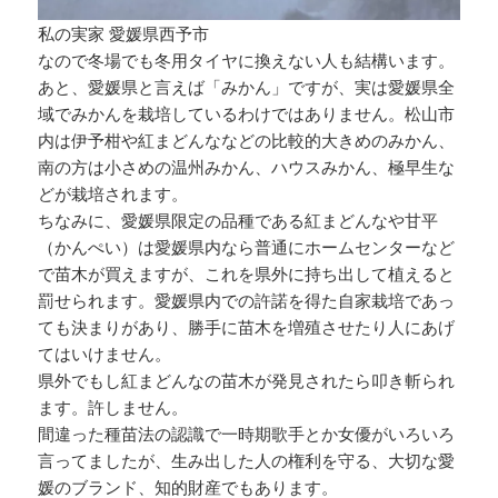
私の実家 愛媛県西予市
なので冬場でも冬用タイヤに換えない人も結構います。
あと、愛媛県と言えば「みかん」ですが、実は愛媛県全
域でみかんを栽培しているわけではありません。松山市
内は伊予柑や紅まどんななどの比較的大きめのみかん、
南の方は小さめの温州みかん、ハウスみかん、極早生な
どが栽培されます。
ちなみに、愛媛県限定の品種である紅まどんなや甘平
（かんぺい）は愛媛県内なら普通にホームセンターなど
で苗木が買えますが、これを県外に持ち出して植えると
罰せられます。愛媛県内での許諾を得た自家栽培であっ
ても決まりがあり、勝手に苗木を増殖させたり人にあげ
てはいけません。
県外でもし紅まどんなの苗木が発見されたら叩き斬られ
ます。許しません。
間違った種苗法の認識で一時期歌手とか女優がいろいろ
言ってましたが、生み出した人の権利を守る、大切な愛
媛のブランド、知的財産でもあります。