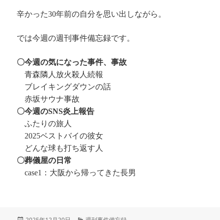
辛かった30年前の自分を思い出しながら。
では今週の週刊事件備忘録です。
〇今週の気になった事件、事故
青森隣人放火殺人続報
ブレイキングダウンの話
赤坂サウナ事故
〇今週のSNS炎上報告
ふたりの旅人
2025ベストバイの彼女
どんな球も打ち返す人
〇葬儀屋の日常
case1：大阪から帰ってきた長男
投
カ
2025年12月20日
週刊事件備忘録