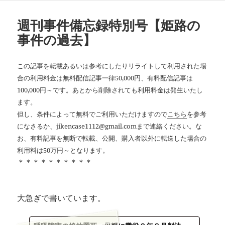
日:
ゴ
リ
週刊事件備忘録特別号【姫路の
ー
事件の過去】
この記事を転載あるいは参考にしたりリライトして利用された場
合の利用料金は無料配信記事一律50,000円、有料配信記事は
100,000円～です。あとから削除されても利用料金は発生いたし
ます。
但し、条件によって無料でご利用いただけますので
こちら
を参考
になさるか、jikencase1112@gmail.comまで連絡ください。な
お、有料記事を無断で転載、公開、購入者以外に転送した場合の
利用料は50万円～となります。
＊＊＊＊＊＊＊＊＊＊
大急ぎで書いています。