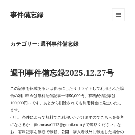
事件備忘録
メニュ
ーとウ
ィジェ
ット
カテゴリー:
週刊事件備忘録
週刊事件備忘録2025.12.27号
この記事を転載あるいは参考にしたりリライトして利用された場
合の利用料金は無料配信記事一律50,000円、有料配信記事は
100,000円～です。あとから削除されても利用料金は発生いたし
ます。
但し、条件によって無料でご利用いただけますので
こちら
を参考
になさるか、jikencase1112@gmail.comまで連絡ください。な
お、有料記事を無断で転載、公開、購入者以外に転送した場合の