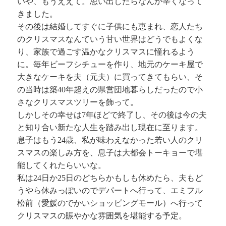
いや、もうええて。思い出したらなんか辛くなって
きました。
その後は結婚してすぐに子供にも恵まれ、恋人たち
のクリスマスなんていう甘い世界はどうでもよくな
り、家族で過ごす温かなクリスマスに憧れるよう
に。毎年ビーフシチューを作り、地元のケーキ屋で
大きなケーキを夫（元夫）に買ってきてもらい、そ
の当時は築40年超えの県営団地暮らしだったので小
さなクリスマスツリーを飾って。
しかしその幸せは7年ほどで終了し、その後は今の夫
と知り合い新たな人生を踏み出し現在に至ります。
息子はもう24歳、私が味わえなかった若い人のクリ
スマスの楽しみ方を、息子は大都会トーキョーで堪
能してくれたらいいな。
私は24日か25日のどちらかもしも休めたら、夫もど
うやら休みっぽいのでデパートへ行って、エミフル
松前（愛媛のでかいショッピングモール）へ行って
クリスマスの賑やかな雰囲気を堪能する予定。