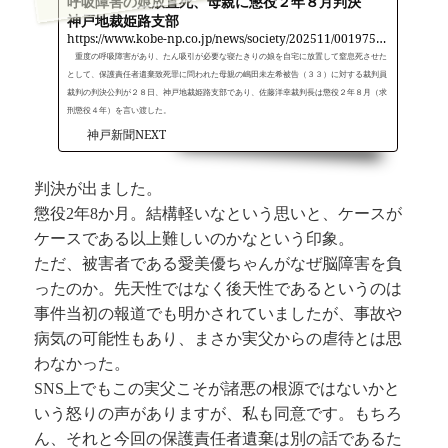
呼吸障害の娘放置死、母親に懲役２年８月判決
神戸地裁姫路支部
https://www.kobe-np.co.jp/news/society/202511/0019757943.shtml
重度の呼吸障害があり、たん吸引が必要な寝たきりの娘を自宅に放置して窒息死させた
として、保護責任者遺棄致死罪に問われた母親の嶋田未左希被告（３３）に対する裁判員
裁判の判決公判が２８日、神戸地裁姫路支部であり、佐藤洋幸裁判長は懲役２年８月（求
刑懲役４年）を言い渡した。
神戸新聞NEXT
判決が出ました。
懲役2年8か月。結構軽いなという思いと、ケースが
ケースである以上難しいのかなという印象。
ただ、被害者である愛美優ちゃんがなぜ脳障害を負
ったのか。先天性ではなく後天性であるというのは
事件当初の報道でも明かされていましたが、事故や
病気の可能性もあり、まさか実父からの虐待とは思
わなかった。
SNS上でもこの実父こそが諸悪の根源ではないかと
いう怒りの声がありますが、私も同意です。もちろ
ん、それと今回の保護責任者遺棄は別の話であるた