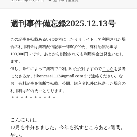
稿
テ
日:
ゴ
リ
週刊事件備忘録2025.12.13号
ー
この記事を転載あるいは参考にしたりリライトして利用された場
合の利用料金は無料配信記事一律50,000円、有料配信記事は
100,000円～です。あとから削除されても利用料金は発生いたし
ます。
但し、条件によって無料でご利用いただけますので
こちら
を参考
になさるか、jikencase1112@gmail.comまで連絡ください。な
お、有料記事を無断で転載、公開、購入者以外に転送した場合の
利用料は50万円～となります。
＊＊＊＊＊＊＊＊＊＊
こんにちは。
12月も半分きました。今年も残すところあと2週間。
早い。