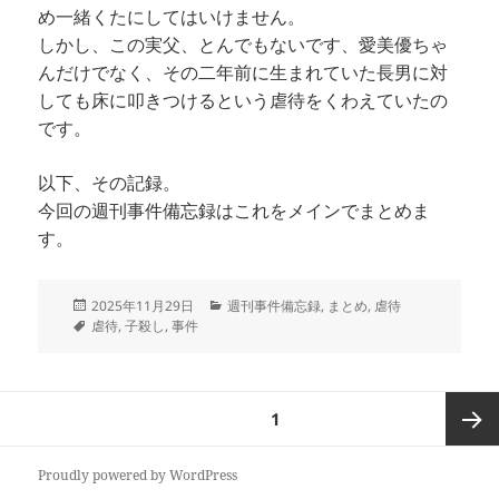
め一緒くたにしてはいけません。
しかし、この実父、とんでもないです、愛美優ちゃ
んだけでなく、その二年前に生まれていた長男に対
しても床に叩きつけるという虐待をくわえていたの
です。
以下、その記録。
今回の週刊事件備忘録はこれをメインでまとめま
す。
投
カ
2025年11月29日
週刊事件備忘録
,
まとめ
,
虐待
稿
タ
テ
虐待
,
子殺し
,
事件
日:
グ
ゴ
リ
ー
投
ページ
1
稿
の
次ペー
Proudly powered by WordPress
ペ