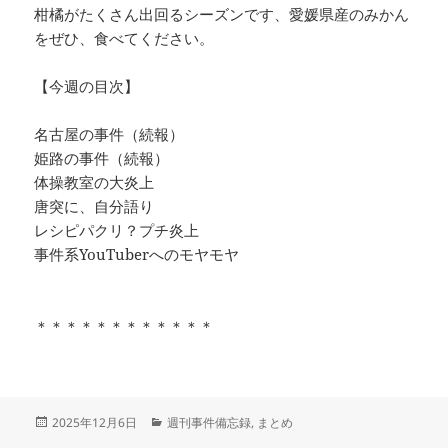
柑橘がたくさん出回るシーズンです、愛媛県産のみかん
をぜひ、食べてください。
【今週の目次】
名古屋の事件（続報）
姫路の事件（続報）
体操教室の大炎上
唐突に、自分語り
レシピパクリ？プチ炎上
事件系YouTuberへのモヤモヤ
＊＊＊＊＊＊＊＊＊＊＊＊
投
カ
2025年12月6日
週刊事件備忘録
,
まとめ
稿
テ