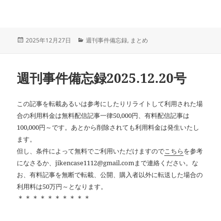
投
カ
2025年12月27日
週刊事件備忘録
,
まとめ
稿
テ
日:
ゴ
リ
週刊事件備忘録2025.12.20号
ー
この記事を転載あるいは参考にしたりリライトして利用された場
合の利用料金は無料配信記事一律50,000円、有料配信記事は
100,000円～です。あとから削除されても利用料金は発生いたし
ます。
但し、条件によって無料でご利用いただけますので
こちら
を参考
になさるか、jikencase1112@gmail.comまで連絡ください。な
お、有料記事を無断で転載、公開、購入者以外に転送した場合の
利用料は50万円～となります。
＊＊＊＊＊＊＊＊＊＊