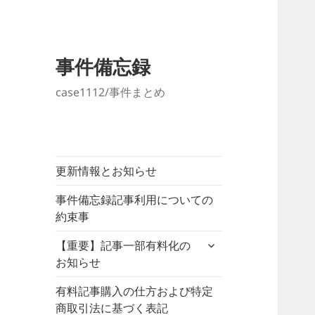
事件備忘録
case1112/事件まとめ
更新情報とお知らせ
事件備忘録記事利用についての
約束事
サ
【重要】記事一部有料化の
ブ
お知らせ
メ
ニ
有料記事購入の仕方および特定
ュ
商取引法に基づく表記