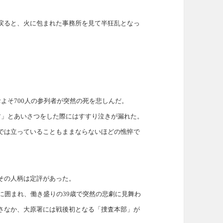
戻ると、火に包まれた事務所を見て半狂乱となっ
よそ700人の参列者が突然の死を悲しんだ。
す」とあいさつをした際にはすすり泣きが漏れた。
では立っていることもままならないほどの憔悴で
その人柄は定評があった。
に囲まれ、働き盛りの39歳で突然の悲劇に見舞わ
さなか、大原署には戦後初となる「捜査本部」が