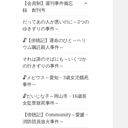
サ
ュ
【会員制】週刊事件備忘
ブ
ー
録 創刊号
メ
を
ニ
だってあの人が悪いのに～2つの
展
ュ
ゆきずりの事件～
開
ー
🔓【傍聴記】運命のひと～ヘリ
を
ウム嘱託殺人事件～
展
開
それは誰のそばにも～いくつか
の行きずりの事件～
🔓メビウス～愛知・3歳女児餓死
事件～
🔓だいじな子～岡山市・16歳長
女監禁致死事件～
【傍聴記】Community～愛媛・
消防団員放火事件～