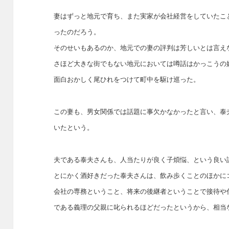
妻はずっと地元で育ち、また実家が会社経営をしていたこ
ったのだろう。
そのせいもあるのか、地元での妻の評判は芳しいとは言え
さほど大きな街でもない地元においては噂話はかっこうの
面白おかしく尾ひれをつけて町中を駆け巡った。
この妻も、男女関係では話題に事欠かなかったと言い、泰
いたという。
夫である泰夫さんも、人当たりが良く子煩悩、という良い
とにかく酒好きだった泰夫さんは、飲み歩くことのほかに
会社の専務ということ、将来の後継者ということで接待や
である義理の父親に叱られるほどだったというから、相当