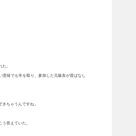
れた。
悪い意味でも年を取り、参加した元級友が昔ばなし
できちゃうんですね」
こう答えていた。