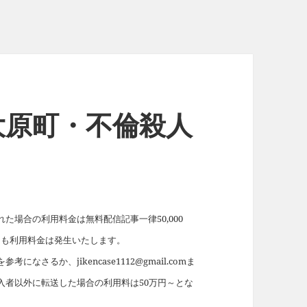
大原町・不倫殺人
場合の利用料金は無料配信記事一律50,000
れても利用料金は発生いたします。
を参考になさるか、jikencase1112@gmail.comま
入者以外に転送した場合の利用料は50万円～とな