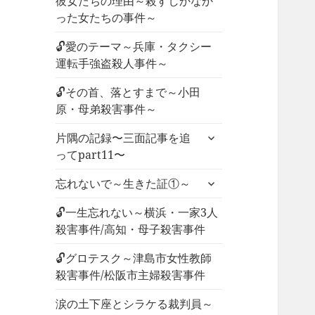
彼女たちの理由～殺すしかなか
った女たちの事件～
🔓愛のテーマ～兵庫・タクシー
運転手強盗殺人事件～
🔓その首、落とすまで～小田
原・母弟殺害事件～
サ
片隅の記録〜三面記事を追
ブ
ってpart11〜
メ
サ
ニ
忘れないで～生きた証①～
ブ
ュ
メ
🔓一生忘れない～横浜・一家3人
ー
ニ
殺害事件/高知・母子殺害事件
を
ュ
展
🔓グロテスク～津島市女性教師
ー
開
殺害事件/松阪市主婦殺害事件
を
展
涙の土下座とシラケる裁判員～
開