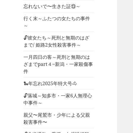
忘れないで〜生きた証⑬～
行く末～ふたつの女たちの事件
～
🔓彼女たち～死刑と無期のはざ
まで/ 姫路2女性殺害事件～
一月四日の客～死刑と無期のは
ざまでpart４~新潟・一家殺傷事
件
🐍年忘れ2025年特大号🐴
🔓落城～知多市・一家6人無理心
中事件～
親父〜尾鷲市・少年による父親
殺害事件〜