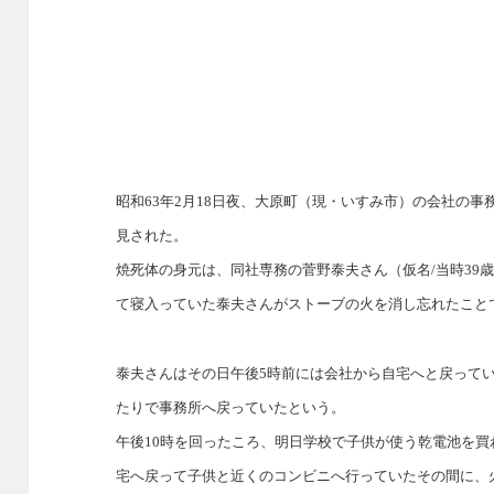
昭和63年2月18日夜、大原町（現・いすみ市）の会社の
見された。
焼死体の身元は、同社専務の菅野泰夫さん（仮名/当時39
て寝入っていた泰夫さんがストーブの火を消し忘れたこと
泰夫さんはその日午後5時前には会社から自宅へと戻って
たりで事務所へ戻っていたという。
午後10時を回ったころ、明日学校で子供が使う乾電池を
宅へ戻って子供と近くのコンビニへ行っていたその間に、