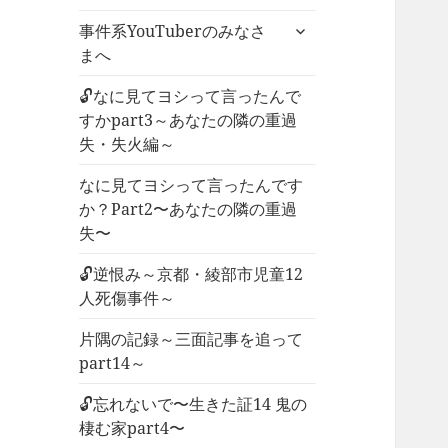
ー
サ
事件系YouTuberのみなさ
を
ブ
まへ
展
メ
開
ニ
🔓なに見てヨシって言ったんで
ュ
すかpart3～あなたの隣の重過
ー
失・失火編～
を
なに見てヨシって言ったんです
展
か？Part2〜あなたの隣の重過
開
失〜
🔓逆恨み～京都・綾部市児童12
人死傷事件～
片隅の記録～三面記事を追って
part14～
🔓忘れないで〜生きた証14 鬼の
棲む家part4〜