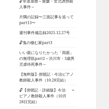
🔓非道退散～愛媛・女児誘拐殺
人事件～
片隅の記録〜三面記事を追って
part13〜
週刊事件備忘録2025.12.27号
🔓鬼の棲む家part3
いい親になりたかった「両親」
の無理筋part2～渋川市・3歳男
児虐待死事件～
【無料版】傍聴記・今治ピアノ
教師殺人事件（10.28完結）
サ
🔓【傍聴記・詳細版】今治
ブ
ピアノ教師殺人事件（10月
メ
28日完結）
ニ