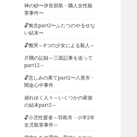
神の砂〜伊良部島・隣人女性殺
害事件〜
🔓無念part2〜ふたつのやるせな
い結末〜
🔓慟哭～4つの少女による殺人～
片隅の記録～三面記事を追って
part12～
🔓悲しみの果てpart2〜八尾市・
闇金心中事件
崩れゆく人々～いくつかの家族
の結末part2～
🔓小児性愛者～羽島市・小学2年
女児殺害事件～