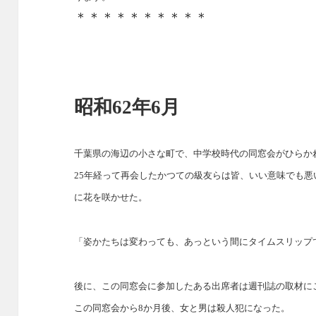
＊＊＊＊＊＊＊＊＊＊
昭和62年6月
千葉県の海辺の小さな町で、中学校時代の同窓会がひらか
25年経って再会したかつての級友らは皆、いい意味でも
に花を咲かせた。
「姿かたちは変わっても、あっという間にタイムスリップ
後に、この同窓会に参加したある出席者は週刊誌の取材に
この同窓会から8か月後、女と男は殺人犯になった。