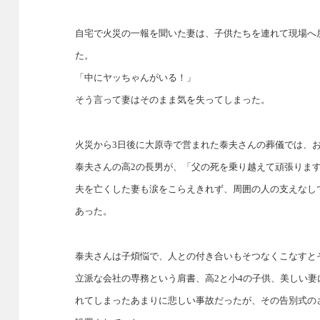
自宅で火災の一報を聞いた妻は、子供たちを連れて現場へ
た。
「中にヤッちゃんがいる！」
そう言って妻はそのまま気を失ってしまった。
火災から3日後に大原寺で営まれた泰夫さんの葬儀では、お
泰夫さんの高2の長男が、「父の死を乗り越えて頑張りま
夫を亡くした妻も涙をこらえきれず、周囲の人の支えなし
あった。
泰夫さんは子煩悩で、人との付き合いもそつなくこなすと
立派な会社の専務という肩書、高2と小4の子供、美しい妻
れてしまったあまりに悲しい事故だったが、その告別式の