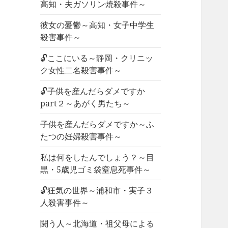
高知・夫ガソリン焼殺事件～
彼女の憂鬱～高知・女子中学生
殺害事件～
🔓ここにいる～静岡・クリニッ
ク女性二名殺害事件～
🔓子供を産んだらダメですか
part２～あがく男たち～
子供を産んだらダメですか～ふ
たつの妊婦殺害事件～
私は何をしたんでしょう？～目
黒・5歳児ゴミ袋窒息死事件～
🔓狂気の世界～浦和市・実子３
人殺害事件～
闘う人～北海道・祖父母による