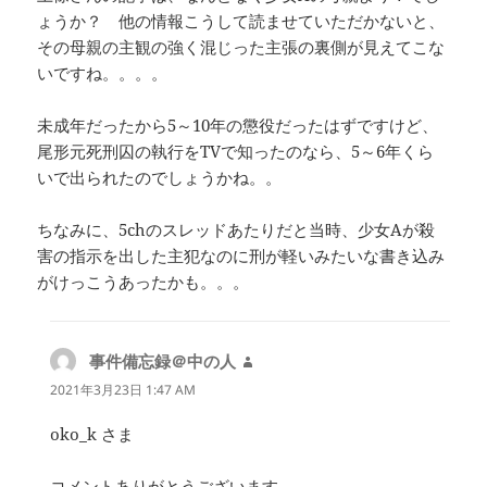
ょうか？ 他の情報こうして読ませていただかないと、
その母親の主観の強く混じった主張の裏側が見えてこな
いですね。。。。
未成年だったから5～10年の懲役だったはずですけど、
尾形元死刑囚の執行をTVで知ったのなら、5～6年くら
いで出られたのでしょうかね。。
ちなみに、5chのスレッドあたりだと当時、少女Aが殺
害の指示を出した主犯なのに刑が軽いみたいな書き込み
がけっこうあったかも。。。
事件備忘録＠中の人
よ
り:
2021年3月23日 1:47 AM
oko_k さま
コメントありがとうございます。