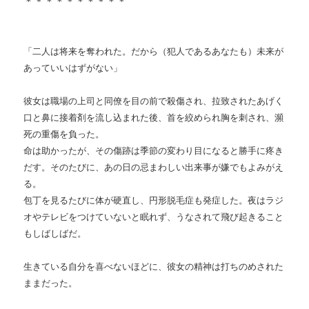
＊＊＊＊＊＊＊＊＊＊
「二人は将来を奪われた。だから（犯人であるあなたも）未来が
あっていいはずがない」
彼女は職場の上司と同僚を目の前で殺傷され、拉致されたあげく
口と鼻に接着剤を流し込まれた後、首を絞められ胸を刺され、瀕
死の重傷を負った。
命は助かったが、その傷跡は季節の変わり目になると勝手に疼き
だす。そのたびに、あの日の忌まわしい出来事が嫌でもよみがえ
る。
包丁を見るたびに体が硬直し、円形脱毛症も発症した。夜はラジ
オやテレビをつけていないと眠れず、うなされて飛び起きること
もしばしばだ。
生きている自分を喜べないほどに、彼女の精神は打ちのめされた
ままだった。