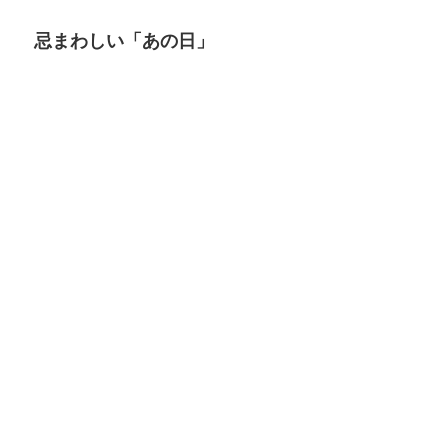
忌まわしい「あの日」