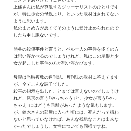
上條さんは私が尊敬するジャーナリストのひとりです
が、特に少女の母親より、といった取材はされてない
ように思います。
私のまとめ方が悪くてそのように受け止められたので
したら申し訳ないです。
熊谷の殺傷事件と言うと、ペルー人の事件を多くの方
は思い浮かべるのでしょうけれど、私はこの尾形と少
女が起こした事件の方が思い浮かびます。
母親は当時複数の週刊誌、月刊誌の取材に答えてます
が、全てこんな調子でした。
殺害の指示を出した、とまでは言えないのでしょうけ
れど、尾形の言う｢やっちゃう｣と、少女が言う｢やっ
ちゃえ｣にはどうも乖離があったような気もします。
が、鈴木さんの部屋に入った頃には、死んだって構わ
ないと思っていなければ、あんな残酷なことは出来な
かったでしょうし、女性についても同様ですね。