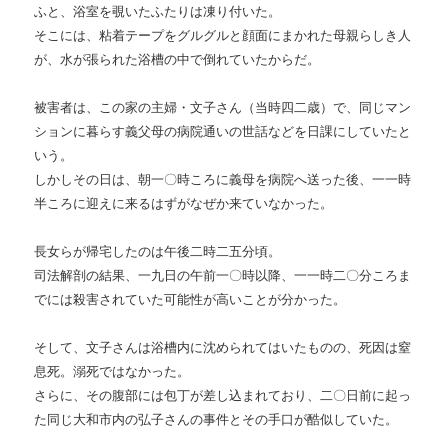
ふと、浴室を覗いたふたりは凍り付いた。
そこには、粘着テープをグルグルと顔面にまかれた母親らしき人
が、水が張られた浴槽の中で倒れていたからだ。
被害者は、この家の主婦・文子さん（当時四二歳）で、同じマン
ションに暮らす義父母の病院通いの世話などを日課にしていたと
いう。
しかしその日は、朝一〇時ころに義母を病院へ送った後、一一時
半ころに迎えに来るはずがなぜか来ていなかった。
長女らが帰宅したのは午後二時二五分頃。
司法解剖の結果、一九日の午前一〇時以降、一一時二〇分ころま
でには殺害されていた可能性が高いことが分かった。
そして、文子さんは浴槽内に沈められてはいたものの、死因は窒
息死。溺死ではなかった。
さらに、その腹部には包丁が差し込まれており、二〇日前に起っ
た同じ大和市内の弘子さんの事件とその手口が酷似していた。