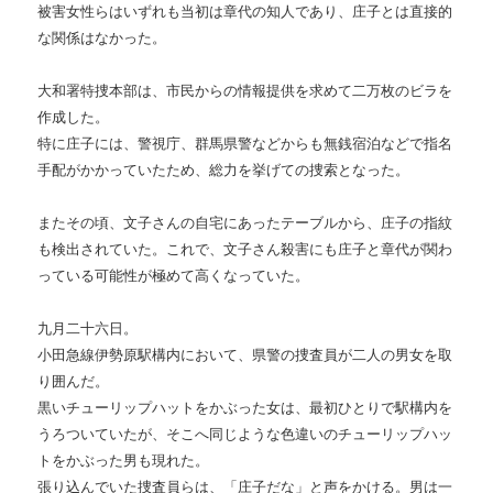
被害女性らはいずれも当初は章代の知人であり、庄子とは直接的
な関係はなかった。
大和署特捜本部は、市民からの情報提供を求めて二万枚のビラを
作成した。
特に庄子には、警視庁、群馬県警などからも無銭宿泊などで指名
手配がかかっていたため、総力を挙げての捜索となった。
またその頃、文子さんの自宅にあったテーブルから、庄子の指紋
も検出されていた。これで、文子さん殺害にも庄子と章代が関わ
っている可能性が極めて高くなっていた。
九月二十六日。
小田急線伊勢原駅構内において、県警の捜査員が二人の男女を取
り囲んだ。
黒いチューリップハットをかぶった女は、最初ひとりで駅構内を
うろついていたが、そこへ同じような色違いのチューリップハッ
トをかぶった男も現れた。
張り込んでいた捜査員らは、「庄子だな」と声をかける。男は一