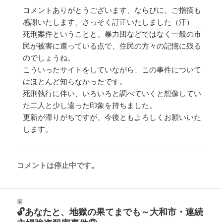
コメントありがとうございます、ならびに、ご指摘も
感謝いたします、さっそく訂正いたしました（汗）
死刑案件ということと、暴力団などではなく一般の市
民が被害に遭っている点で、住民の方々の記憶に残る
のでしょうね。
こういったサイトをしていながら、この事件について
はほとんど知らなかったです。
死刑執行に伴い、いろいろと調べていくと想像してい
た二人と少し違った印象を持ちました。
更新が滞りがちですが、今後ともよろしくお願いいた
します。
コメントは停止中です。
投
前
稿
🔓あなたと、地獄の果てまでも～大和市・連続
前
ナ