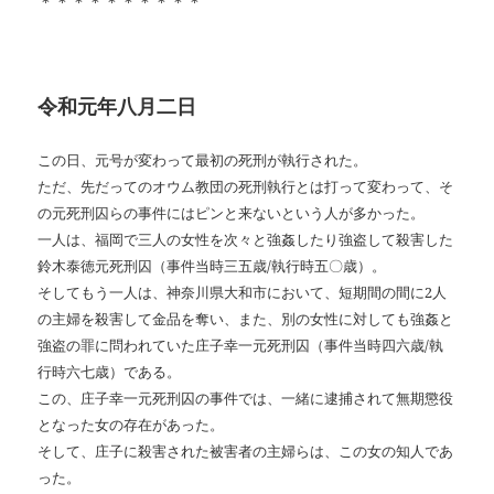
＊＊＊＊＊＊＊＊＊＊
令和元年八月二日
この日、元号が変わって最初の死刑が執行された。
ただ、先だってのオウム教団の死刑執行とは打って変わって、そ
の元死刑囚らの事件にはピンと来ないという人が多かった。
一人は、福岡で三人の女性を次々と強姦したり強盗して殺害した
鈴木泰徳元死刑囚（事件当時三五歳/執行時五〇歳）。
そしてもう一人は、神奈川県大和市において、短期間の間に2人
の主婦を殺害して金品を奪い、また、別の女性に対しても強姦と
強盗の罪に問われていた庄子幸一元死刑囚（事件当時四六歳/執
行時六七歳）である。
この、庄子幸一元死刑囚の事件では、一緒に逮捕されて無期懲役
となった女の存在があった。
そして、庄子に殺害された被害者の主婦らは、この女の知人であ
った。