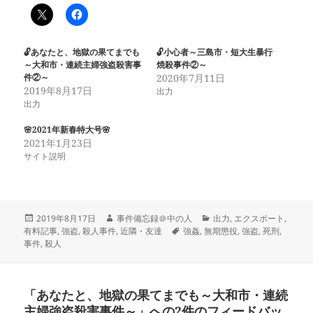
🔓あなたと、地獄の果てまでも
🔓小心者～三島市・短大生暴行
～大和市・連続主婦強盗殺害事
焼殺事件②～
件②～
2020年7月11日
2019年8月17日
出力
出力
🌸2021年新春特大号🌸
2021年1月23日
サイト説明
投
作
カ
2019年8月17日
事件備忘録＠中の人
出力
,
エクスポート
,
稿
成
タ
テ
有料記事
,
強盗
,
殺人事件
,
近隣・友達
強姦
,
無期懲役
,
強盗
,
死刑
,
日:
者
グ
ゴ
事件
,
殺人
リ
ー
「あなたと、地獄の果てまでも～大和市・連続
主婦強盗殺害事件～」への2件のフィードバッ