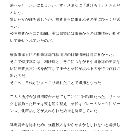
瞬ハッとしたかに見えたが、すぐさま女に「逃げろ！」と叫んだ
という。
驚いた女が踵を返したが、捜査員らに阻まれその場にひっくり返
った。
公開捜査から二九時間。実は県警には市民からの目撃情報が相次
いで寄せられていたのだ。
横浜市瀬谷区の相鉄線瀬谷駅周辺の目撃情報は特に多かった。
そこで特捜本部は、相鉄線と、そこにつながる小田急線の主要な
駅に捜査員六〇名を配置して庄子と章代が現れるのを待つ作戦に
出たのだ。
そこへ、章代がひょっこり現れたことで逮捕となった。
二人の所持金は逮捕時合わせても二〇〇〇円程度だった。リュッ
クを背負った庄子は髪を短く整え、章代はグレーのシャツにジー
ンズ、化粧品などが入れられた紙袋を所持していた。
逃走資金を得るために強盗殺人をやらかすかもしれないと危惧し