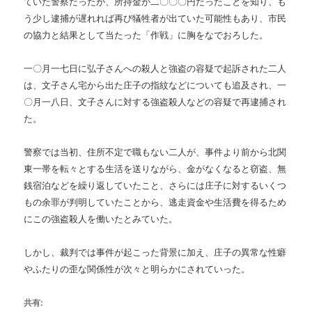
ていた警察だったが、所持金が二〇〇〇円だったことを知り、も
う少し逮捕が遅れれば再び犠牲者が出ていた可能性もあり、市民
の協力と結果として当たった「作戦」に胸をなでおろした。
一〇月一七日に弘子さんへの殺人と強盗の容疑で起訴された二人
は、文子さん宅から出た庄子の指紋などについても追及され、一
〇月一八日、文子さんに対する強盗殺人などの容疑で再逮捕され
た。
警察では当初、住所不定で職もない二人が、事件より前から北関
東一帯を転々とする生活を送りながら、金がなくなると窃盗、無
銭宿泊などを繰り返していたこと、さらには庄子に対するいくつ
もの余罪が判明していたことから、逃走資金や生活費を得るため
にこの強盗殺人を働いたとみていた。
しかし、裁判では事件が起こった背景に加え、庄子の異常な性癖
やふたりの歪な関係性が次々と明らかにされていった。
共有: