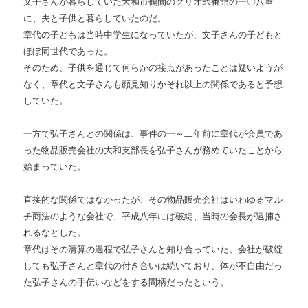
文子さんが暮らしていた大和市鶴間のクリオ弐番館の一〇八室
に、夫と子供と暮らしていたのだ。
章代の子どもは当時中学生になっていたが、文子さんの子どもと
ほぼ同世代であった。
そのため、子供を通じて何らかの接点があったことは疑いようが
なく、章代と文子さんも顔見知りかそれ以上の関係であると予想
していた。
一方で弘子さんとの関係は、事件の一～二年前に章代が会員であ
った物品販売会社の大和支部長を弘子さんが務めていたことから
始まっていた。
直接的な関係ではなかったが、その物品販売会社はいわゆるマル
チ商法のような会社で、平成八年には破綻、当時の会長が逮捕さ
れるなどした。
章代はその清算の過程で弘子さんと知り合っていた。会社が破綻
しても弘子さんと章代の付き合いは続いており、体が不自由だっ
た弘子さんの手伝いなどをする間柄だったという。