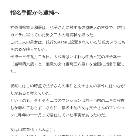
指名手配から逮捕へ
神奈川県警大和署は、弘子さんに対する強盗殺人の容疑で、防犯
カメラに写っていた男女二人の逮捕状を取った。
この二人の男女は、銀行のATMに設置されている防犯カメラにも
その姿が映っていた。
平成一三年九月二五日。大和署はいずれも住所不定の庄子幸一
（当時四六歳）と、無職の女（当時三八歳）を全国に指名手配し
た。
警察にはこの時点で弘子さんの事件と文子さんの事件にはつなが
りがあると考えていた。
というのも、そもそも二つのマンションは同一市内の二キロ程度
しか離れておらず、さらに、指名手配の女は文子さんのマンショ
ンに昨年の一一月まで居住していた事実があったのだ。
女は山本章代（ふみよ）。