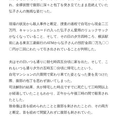
れ、全裸状態で腹部に深々と包丁を突き立てたまま息絶えていた
弘子さんの無残な姿だった。
現場の状況から殺人事件と断定、捜査の過程で自宅から現金二三
万円、キャッシュカードの入った弘子さん愛用のリュックサック
がなくなっていること、そして、その日の夕方四時ころ、横浜駅
前にある東京三菱銀行のATMから弘子さんの預貯金四〇万九〇〇
〇円が二回にわたって引き出されていることが判明した。
夫はその日いつも通りに朝七時四五分頃に家を出た。そして、こ
れもいつも通り夕方の五時五〇分頃に帰宅したという。
自宅マンションの六畳間で変わり果てた姿となった妻を見つけた
際、腹部の包丁を思わず抜いてしまった。
司法解剖の結果、夫が帰宅した時点ですでに死亡して三時間以上
が経過していたこともわかり、正午から午後三時の間で殺害され
たとした。
致命傷は首を絞められたことと腹部を刺されたことの、その両方
と断定。首を絞めて間髪入れずに腹部も刺されていた。