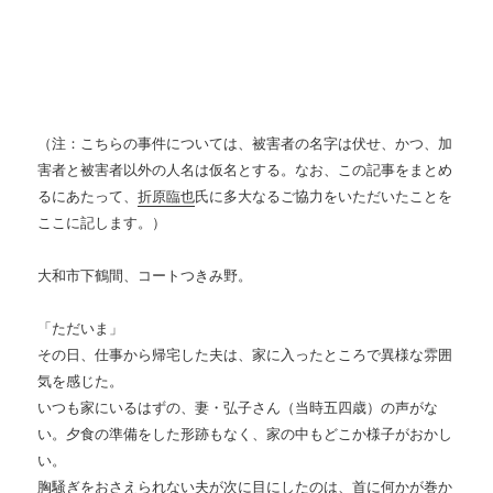
（注：こちらの事件については、被害者の名字は伏せ、かつ、加
害者と被害者以外の人名は仮名とする。なお、この記事をまとめ
るにあたって、
折原臨也
氏に多大なるご協力をいただいたことを
ここに記します。）
大和市下鶴間、コートつきみ野。
「ただいま」
その日、仕事から帰宅した夫は、家に入ったところで異様な雰囲
気を感じた。
いつも家にいるはずの、妻・弘子さん（当時五四歳）の声がな
い。夕食の準備をした形跡もなく、家の中もどこか様子がおかし
い。
胸騒ぎをおさえられない夫が次に目にしたのは、首に何かが巻か