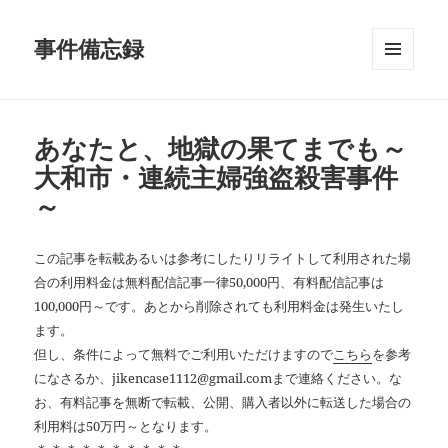
事件備忘録
メニュ
ーとウ
ィジェ
ット
あなたと、地獄の果てまでも～
大和市・連続主婦強盗殺害事件
～
この記事を転載あるいは参考にしたりリライトして利用された場
合の利用料金は無料配信記事一律50,000円、有料配信記事は
100,000円～です。あとから削除されても利用料金は発生いたし
ます。
但し、条件によって無料でご利用いただけますので
こちら
を参考
になさるか、jikencase1112@gmail.comまで連絡ください。な
お、有料記事を無断で転載、公開、購入者以外に転送した場合の
利用料は50万円～となります。