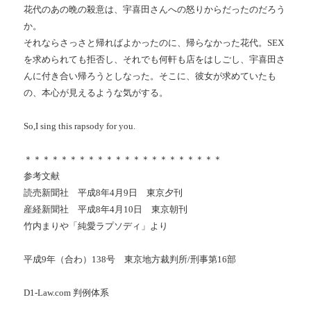
花代のあの晩の殺意は、宇喜田さんへの怒りからだったのだろう
か。
それならさっさと帰ればよかったのに、帰らなかった花代。
SEX
を求められても拒否し、それでも何軒も店をはしごし、宇喜田さ
んに付き合い帰ろうとしなった。そこに、彼女が求めていたも
の、本心が見えるような気がする。
So,I sing this rapsody for you.
＊＊＊＊＊＊＊＊＊＊＊＊＊＊＊＊＊＊＊＊＊＊
参考文献
読売新聞社 平成
8
年
4
月
9
日 東京夕刊
産経新聞社 平成
8
年
4
月
10
日 東京朝刊
竹内まりや「純愛ラプソディ」より
平成
9
年（合わ）
138
号 東京地方裁判所
/
刑事第
16
部
D1-Law.com
判例体系