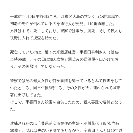
平成
8
年
4
月
9
日午前
6
時ごろ、江東区大島のマンション駐車場で、
初老の男性が倒れているのを通行人が発見、
119
番通報した。
男性はすでに死亡しており、警察では事故、病死、そして殺人も
視野に入れて捜査を始めた。
死亡していたのは、近くの米穀店経営・宇喜田泰利さん（仮名
/
当時
66
歳）。その日は知人女性と馴染みの居酒屋へ出かけてお
り、その後帰宅していなかった。
警察ではその知人女性が何か事情を知っているとみて捜査をして
いたところ、同日午後
6
時ころ、その女性が夫に連れられて城東
署に出頭してきた。
そこで、宇喜田さん殺害を自供したため、殺人容疑で逮捕となっ
た。
逮捕されたのは千葉県浦安市在住の主婦・稲川花代（仮名
/
当時
59
歳）。花代は夫のいる身でありながら、宇喜田さんとは
10
年以