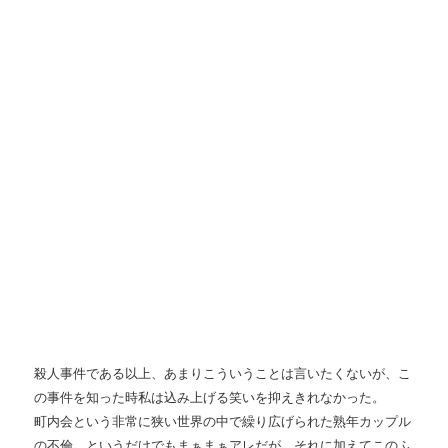
殺人事件である以上、あまりこういうことは言いたくないが、こ
の事件を知った時私は込み上げる笑いを抑えきれなかった。
町内会という非常に狭い世界の中で繰り広げられた熟年カップル
の不倫、というだけでもまぁまぁアレだが、それに加えてこのふ