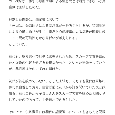
め、検察が主張する頚部圧迫による窒息死とは断定できないと弁
護側は主張したのだ。
解剖した医師は、鑑定書において
「死因は、頚部圧迫による窒息死が一番考えられるが、頚部圧迫
により心臓に負担が生じ、窒息と心筋梗塞による症状が同時に起
こって死ぬ可能性もかなり低いが考えられる」
としていた。
花代も、取り調べで刑事に誘導されたため、スカーフで首を絞め
たと虚偽の供述をせざるを得なかった、といった主張をしていた
が、裁判所はそのいずれも退けた。
花代が首を絞めていない、とした主張も、そもそも花代は家族に
伴われ自首しており、自首以前に花代から話を聞いていた夫と娘
婿も、花代自身から宇喜田さんをスカーフで首を絞めたと聞かさ
れていたのであって、十分信用できるとした。
その上で、供述調書には花代の記憶違いについてもきちんと記載