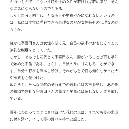
面白いもので、こういう時相手の女性が若ければ若いほど、そん
なに気にならないものでもある。
しかし自分と同年代、となると心中穏やかになれないというの
は、私には非常に理解できる心理なのだが女性特有の心理なのだ
ろうか。
確かに宇喜田さんは女性を甘く見、自己の欲求のおもむくままに
無礼な態度をとっていた。
しかし、そもそも花代とて宇喜田さんに妻がいることは百も承知
で始めた不倫である。さらに、日陰の身に甘んじることができ
ず、自分の存在を誇示し続け、それがもとで何も知らなかった夫
や家族をも傷つけた。
裁判所も、そんな花代のそれまでの言動には苦言を呈し、あの夜
の執拗で無礼な宇喜田さんの態度も酌量には値しないと突き放し
ている。
長年にわたってコケにされ続けた花代の夫は、それでも妻の出頭
に付き添い、そして妻の帰りを待つと話した。