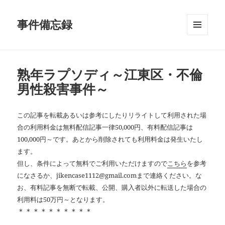
事件備忘録
メニュ
ーとウ
ィジェ
ット
熟年ラプソディ～江東区・不倫
男性殺害事件～
この記事を転載あるいは参考にしたりリライトして利用された場
合の利用料金は無料配信記事一律50,000円、有料配信記事は
100,000円～です。あとから削除されても利用料金は発生いたし
ます。
但し、条件によって無料でご利用いただけますので
こちら
を参考
になさるか、jikencase1112@gmail.comまで連絡ください。な
お、有料記事を無断で転載、公開、購入者以外に転送した場合の
利用料は50万円～となります。
＊＊＊＊＊＊＊＊＊＊