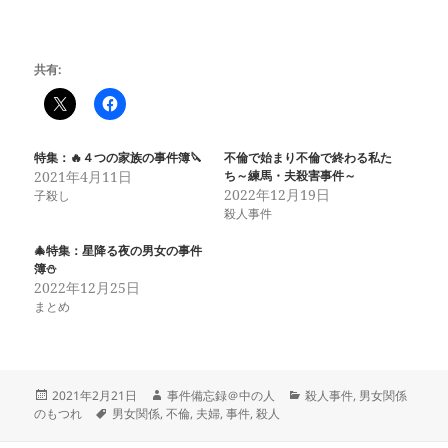
共有:
特集：🔥４つの家族の事件簿🔪
不倫で始まり不倫で終わる私た
2021年4月11日
ち～練馬・夫殺害事件～
2022年12月19日
子殺し
殺人事件
🎄特集：星降る夜の男女の事件
簿⛄
2022年12月25日
まとめ
投
作
カ
2021年2月21日
事件備忘録＠中の人
殺人事件
,
男女関係
稿
タ
成
テ
のもつれ
男女関係
,
不倫
,
夫婦
,
事件
,
殺人
日:
グ
者
ゴ