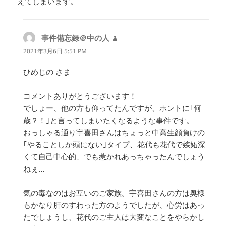
えてしまいます。
事件備忘録＠中の人
よ
り:
2021年3月6日 5:51 PM
ひめじの さま
コメントありがとうございます！
でしょー、他の方も仰ってたんですが、ホントに｢何
歳？！｣と言ってしまいたくなるような事件です。
おっしゃる通り宇喜田さんはちょっと中高生顔負けの
｢やることしか頭にない｣タイプ、花代も花代で嫉妬深
くて自己中心的、でも惹かれあっちゃったんでしょう
ねぇ…
気の毒なのはお互いのご家族。宇喜田さんの方は奥様
もかなり肝のすわった方のようでしたが、心労はあっ
たでしょうし、花代のご主人は大変なことをやらかし