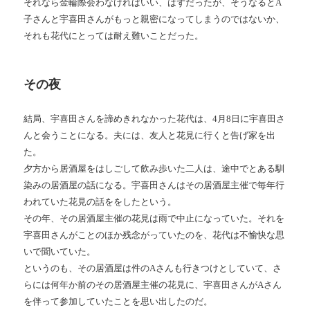
それなら金輪際会わなければいい、はずだったが、そうなると
A
子さんと宇喜田さんがもっと親密になってしまうのではないか、
それも花代にとっては耐え難いことだった。
その夜
結局、宇喜田さんを諦めきれなかった花代は、
4
月
8
日に宇喜田さ
んと会うことになる。夫には、友人と花見に行くと告げ家を出
た。
夕方から居酒屋をはしごして飲み歩いた二人は、途中でとある馴
染みの居酒屋の話になる。宇喜田さんはその居酒屋主催で毎年行
われていた花見の話ををしたという。
その年、その居酒屋主催の花見は雨で中止になっていた。それを
宇喜田さんがことのほか残念がっていたのを、花代は不愉快な思
いで聞いていた。
というのも、その居酒屋は件の
A
さんも行きつけとしていて、さ
らには何年か前のその居酒屋主催の花見に、宇喜田さんが
A
さん
を伴って参加していたことを思い出したのだ。