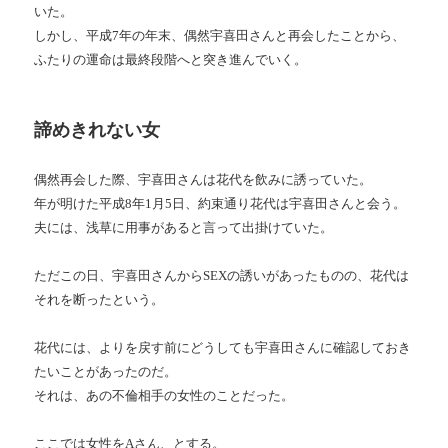
いた。
しかし、平成
7
年の年末、偶然宇喜田さんと再会したことから、
ふたりの運命は最終段階へと突き進んでいく。
諦めきれない女
偶然再会した際、宇喜田さんは花代を飲みに誘っていた。
年が明けた平成
8
年
1
月
5
日、約束通り花代は宇喜田さんと会う。
夫には、浅草に用事があると言って出掛けていた。
ただこの日、宇喜田さんから
SEX
の誘いがあったものの、花代は
それを断ったという。
花代には、よりを戻す前にどうしても宇喜田さんに確認しておき
たいことがあったのだ。
それは、あの不倫相手の女性のことだった。
ここでは女性を
A
さん、とする。