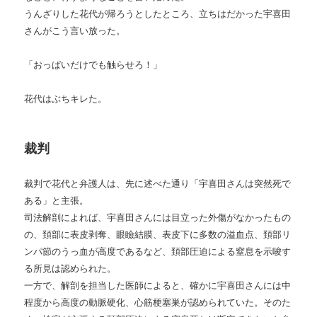
うんざりした花代が帰ろうとしたところ、立ちはだかった宇喜田
さんがこう言い放った。
「おっぱいだけでも触らせろ！」
花代はぶちキレた。
裁判
裁判で花代と弁護人は、先に述べた通り「宇喜田さんは突然死で
ある」と主張。
司法解剖によれば、宇喜田さんには目立った外傷がなかったもの
の、頚部に表皮剥奪、眼瞼結膜、表皮下に多数の溢血点、頚部リ
ンパ節のうっ血が高度であるなど、頚部圧迫による窒息を示唆す
る所見は認められた。
一方で、解剖を担当した医師によると、確かに宇喜田さんには中
程度から高度の動脈硬化、心筋梗塞巣が認められていた。そのた