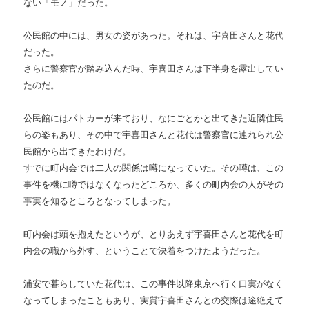
ない「モノ」だった。
公民館の中には、男女の姿があった。それは、宇喜田さんと花代
だった。
さらに警察官が踏み込んだ時、宇喜田さんは下半身を露出してい
たのだ。
公民館にはパトカーが来ており、なにごとかと出てきた近隣住民
らの姿もあり、その中で宇喜田さんと花代は警察官に連れられ公
民館から出てきたわけだ。
すでに町内会では二人の関係は噂になっていた。その噂は、この
事件を機に噂ではなくなったどころか、多くの町内会の人がその
事実を知るところとなってしまった。
町内会は頭を抱えたというが、とりあえず宇喜田さんと花代を町
内会の職から外す、ということで決着をつけたようだった。
浦安で暮らしていた花代は、この事件以降東京へ行く口実がなく
なってしまったこともあり、実質宇喜田さんとの交際は途絶えて