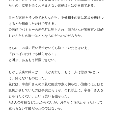
たりの、立場を全くわきまえない言動はもはや喜劇である。
自分も家庭を持つ身でありながら、不倫相手の妻に米袋を投げつ
けるとか想像しただけで笑える。
公民館でパトカーの赤色灯に照らされ、踏み込んだ警察官と対峙
したふたりの胸中はどんなものだったのだろうか。
さらに、
70
歳に近い男性がいくら酔っていたとはいえ、
「おっぱいだけでも触らせろ！」
と叫ぶ、あぁもう我慢できない。
しかし現実の結末は、一人が死亡し、もう一人は懲役
7
年とい
う、笑えないものだった。
花代は、宇喜田さんの失礼な態度や煮え切らない態度にほとほと
嫌気がさしていたのは事実だろうが、それ以上に、宇喜田さんを
とられたくない、という思いも強かった。
A
さんの年齢などはわからないが、おそらく花代とそうたいして
変わらない年齢だったのではないか。