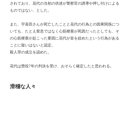
されており、花代の当初の供述が警察官の誘導や押し付けによる
ものではない、とした。
また、宇喜田さんが死亡したことと花代の行為との因果関係につ
いても、たとえ窒息ではなく心筋梗塞が死因だったとしても、そ
の心筋梗塞が起こった要因に花代が首を絞めたという行為がある
ことに疑いはないと認定。
殺人罪の成立を認めた。
花代は懲役
7
年の判決を受け、おそらく確定したと思われる。
滑稽な人々