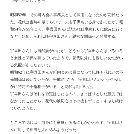
で長年生活してきた。
昭和
52
年、その町内会の事務員として採用になったのが花代だっ
た。花代は当時
40
歳くらいで、夫も子供もいる身であったが、昭
和
54
年か
55
年ころ、宇喜田さんに誘われ仕事終わりに飲みに行く
などし始め、それ以降宇喜田さんと親密な関係へと発展する。
宇喜田さんにも当然妻がいたが、どうやら宇喜田さんはいろいろ
と女性と関係を持っていたようで、花代以外にも親しい女性がい
る気配があったという。
昭和
62
年に宇喜田さんが町内会の会長になって以降も花代との不
倫関係は続いていたが、平成
3
年ころ、宇喜田さんがどうやらほ
かに特定の不倫相手がいる、と花代は勘づいた。
宇喜田さんはそれを否定はしたものの、きっぱりとした態度では
なかったことから、花代の嫉妬心はその後もずっとくすぶり続け
ていたようだ。
ところで花代は、自身にも家庭があるにもかかわらず、宇喜田さ
んに対して相当な入れ込みようだった。