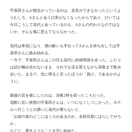
宇喜田さんが残念がっているのは、花見ができなかったというよ
りむしろ、
A
さんと会う口実がなくなったからであり、ひいては
今日こうして花代と会っているのも、
A
さんの代わりなのではな
いか、そんな風に思えてならなかった。
花代は卑屈になり、酒の酔いも手伝って
A
さんを持ち出しては宇
喜田さんに絡み始める。
一方で、宇喜田さんはこの日も花代に肉体関係を迫った。ふたり
は話が噛み合わないまま、それでも店を変えながら深夜まで飲み
歩いた。まるで、先に帰ると言ったほうが「負け」であるかのよ
うに。
最後の店を後にしたのは、深夜
2
時を回ったころだった。
泥酔に近い状態の宇喜田さんは、いつになくしつこかった。ホテ
ルへ行こうとの誘いに花代が乗らないと、
「お前の体のどこにほくろがあるのか、全部旦那にばらしてやろ
か」
などと、脅すようなことを言い始めた。