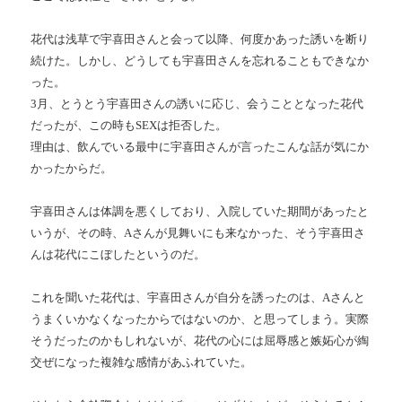
花代は浅草で宇喜田さんと会って以降、何度かあった誘いを断り
続けた。しかし、どうしても宇喜田さんを忘れることもできなか
った。
3
月、とうとう宇喜田さんの誘いに応じ、会うこととなった花代
だったが、この時も
SEX
は拒否した。
理由は、飲んでいる最中に宇喜田さんが言ったこんな話が気にか
かったからだ。
宇喜田さんは体調を悪くしており、入院していた期間があったと
いうが、その時、
A
さんが見舞いにも来なかった、そう宇喜田さ
んは花代にこぼしたというのだ。
これを聞いた花代は、宇喜田さんが自分を誘ったのは、
A
さんと
うまくいかなくなったからではないのか、と思ってしまう。実際
そうだったのかもしれないが、花代の心には屈辱感と嫉妬心が綯
交ぜになった複雑な感情があふれていた。