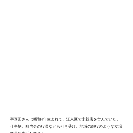
宇喜田さんは昭和
4
年生まれで、江東区で米穀店を営んでいた。
仕事柄、町内会の役員なども引き受け、地域の顔役のような立場