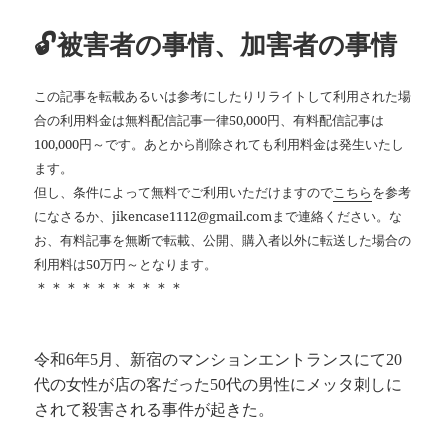
ッ
ー
ト
🔓被害者の事情、加害者の事情
この記事を転載あるいは参考にしたりリライトして利用された場
合の利用料金は無料配信記事一律50,000円、有料配信記事は
100,000円～です。あとから削除されても利用料金は発生いたし
ます。
但し、条件によって無料でご利用いただけますので
こちら
を参考
になさるか、jikencase1112@gmail.comまで連絡ください。な
お、有料記事を無断で転載、公開、購入者以外に転送した場合の
利用料は50万円～となります。
＊＊＊＊＊＊＊＊＊＊
令和6年5月、新宿のマンションエントランスにて20
代の女性が店の客だった50代の男性にメッタ刺しに
されて殺害される事件が起きた。