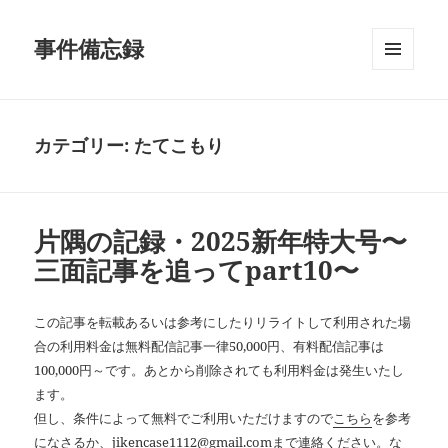
事件備忘録
メニュ
ーとウ
ィジェ
ット
カテゴリー:
たてこもり
片隅の記録・2025新年特大号〜
三面記事を追ってpart10〜
この記事を転載あるいは参考にしたりリライトして利用された場
合の利用料金は無料配信記事一律50,000円、有料配信記事は
100,000円～です。あとから削除されても利用料金は発生いたし
ます。
但し、条件によって無料でご利用いただけますので
こちら
を参考
になさるか、jikencase1112@gmail.comまで連絡ください。な