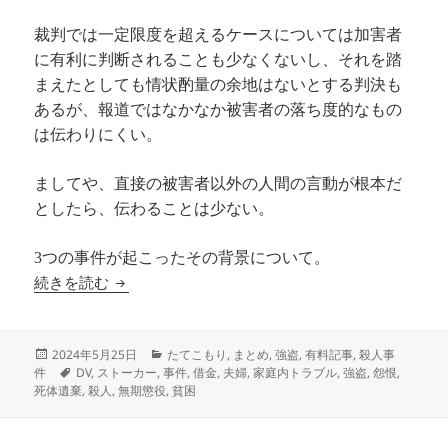
裁判では一定限度を超えるケースについては加害者
に有利に判断されることも少なくないし、それを踏
まえたとしても情状酌量の余地はないとする判決も
あるが、報道ではなかなか被害者の落ち度的なもの
は伝わりにくい。
ましてや、直接の被害者以外の人間の言動が根本だ
としたら、伝わることは少ない。
3つの事件が起こったその背景について。
🔓被害者の事情、加害者の事情
続きを読む
投
カ
2024年5月25日
たてこもり
,
まとめ
,
強盗
,
有料記事
,
殺人事
稿
タ
テ
件
DV
,
ストーカー
,
事件
,
借金
,
夫婦
,
家庭内トラブル
,
強盗
,
怨恨
,
日:
グ
ゴ
死体遺棄
,
殺人
,
無期懲役
,
貧困
リ
ー