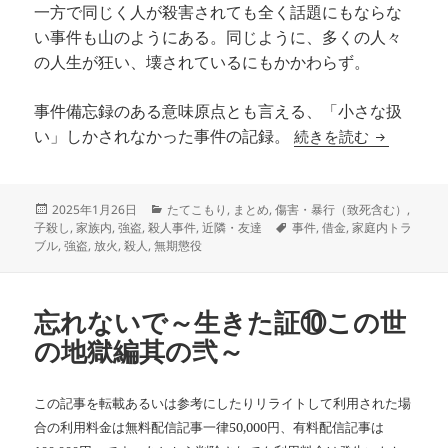
一方で同じく人が殺害されても全く話題にもならな
い事件も山のようにある。同じように、多くの人々
の人生が狂い、壊されているにもかかわらず。
事件備忘録のある意味原点とも言える、「小さな扱
片隅の記録
続きを読む
い」しかされなかった事件の記録。
投
カ
2025年1月26日
たてこもり
,
まとめ
,
傷害・暴行（致死含む）
,
稿
テ
タ
子殺し
,
家族内
,
強盗
,
殺人事件
,
近隣・友達
事件
,
借金
,
家庭内トラ
日:
ゴ
グ
ブル
,
強盗
,
放火
,
殺人
,
無期懲役
リ
ー
忘れないで～生きた証⑩この世
の地獄編其の弐～
この記事を転載あるいは参考にしたりリライトして利用された場
合の利用料金は無料配信記事一律50,000円、有料配信記事は