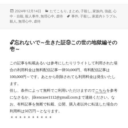
投
カ
2024年12月14日
たてこもり
,
まとめ
,
子殺し
,
家族内
,
強盗
,
心
稿
テ
タ
中・自殺
,
殺人事件
,
無理心中
,
虐待
事件
,
子殺し
,
家庭内トラブル
,
日:
ゴ
グ
殺人
,
無理心中
,
虐待
リ
ー
🔓忘れないで～生きた証⑨この世の地獄編その
壱～
この記事を転載あるいは参考にしたりリライトして利用された場
合の利用料金は無料配信記事一律50,000円、有料配信記事は
100,000円～です。あとから削除されても利用料金は発生いたし
ます。
但し、条件によって無料でご利用いただけますので
こちら
を参考
になさるか、jikencase1112@gmail.comまで連絡ください。な
お、有料記事を無断で転載、公開、購入者以外に転送した場合の
利用料は50万円～となります。
＊＊＊＊＊＊＊＊＊＊