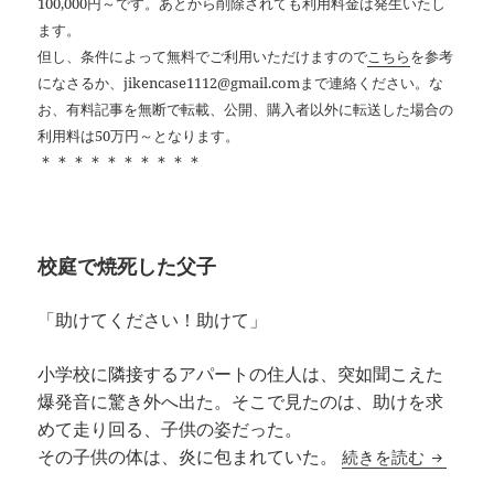
100,000円～です。あとから削除されても利用料金は発生いたし
ます。
但し、条件によって無料でご利用いただけますので
こちら
を参考
になさるか、jikencase1112@gmail.comまで連絡ください。な
お、有料記事を無断で転載、公開、購入者以外に転送した場合の
利用料は50万円～となります。
＊＊＊＊＊＊＊＊＊＊
校庭で焼死した父子
「助けてください！助けて」
小学校に隣接するアパートの住人は、突如聞こえた
爆発音に驚き外へ出た。そこで見たのは、助けを求
めて走り回る、子供の姿だった。
忘れな
続きを読む
その子供の体は、炎に包まれていた。