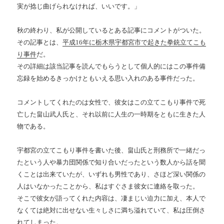
実が捻じ曲げられなければ、いいです。」
秋の終わり、私が公開しているとある記事にコメントがついた。
その記事とは、
平成16年に栃木県宇都宮市で起きた拳銃立てこも
り事件
だ。
その詳細は該当記事を読んでもらうとして個人的にはこの事件備
忘録を始めるきっかけともいえる思い入れのある事件だった。
コメントしてくれたのは女性で、彼女はこの立てこもり事件で死
亡した畠山武人氏と、それ以前に人生の一時期をともに生きた人
物である。
宇都宮の立てこもり事件を書いた後、畠山氏と刑務所で一緒だっ
たという人や暴力団関係で知り合いだったという数人から話を聞
くことは出来ていたが、いずれも男性であり、さほど深い関係の
人はいなかったことから、私はすぐさま彼女に連絡を取った。
そこで彼女が語ってくれた内容は、凄まじい迫力に加え、本人で
なくては絶対に出せない生々しさに満ち溢れていて、私は圧倒さ
れてしまった。