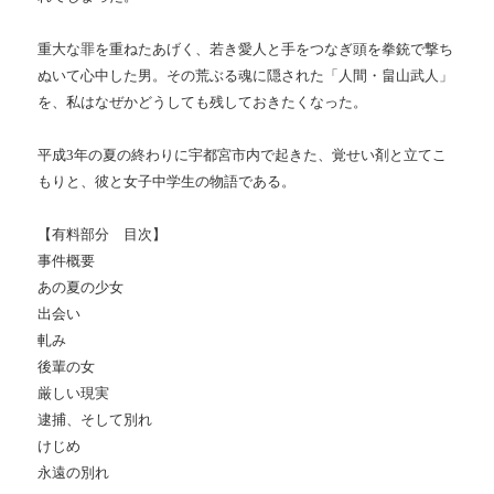
重大な罪を重ねたあげく、若き愛人と手をつなぎ頭を拳銃で撃ち
ぬいて心中した男。その荒ぶる魂に隠された「人間・畠山武人」
を、私はなぜかどうしても残しておきたくなった。
平成3年の夏の終わりに宇都宮市内で起きた、覚せい剤と立てこ
もりと、彼と女子中学生の物語である。
【有料部分 目次】
事件概要
あの夏の少女
出会い
軋み
後輩の女
厳しい現実
逮捕、そして別れ
けじめ
永遠の別れ