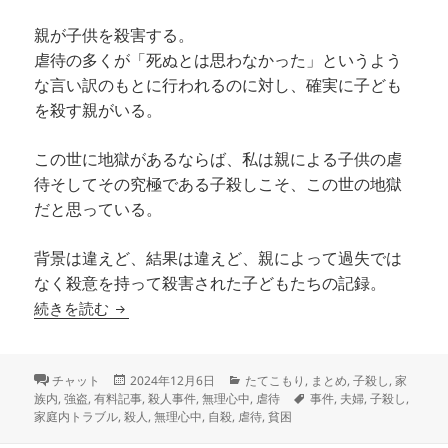
親が子供を殺害する。
虐待の多くが「死ぬとは思わなかった」というよう
な言い訳のもとに行われるのに対し、確実に子ども
を殺す親がいる。
この世に地獄があるならば、私は親による子供の虐
待そしてその究極である子殺しこそ、この世の地獄
だと思っている。
背景は違えど、結果は違えど、親によって過失では
なく殺意を持って殺害された子どもたちの記録。
🔓忘れないで～生きた証⑨この世の地獄編その壱
続きを読む
フ
投
カ
チャット
2024年12月6日
たてこもり
,
まとめ
,
子殺し
,
家
ォ
稿
テ
タ
族内
,
強盗
,
有料記事
,
殺人事件
,
無理心中
,
虐待
事件
,
夫婦
,
子殺し
,
ー
日:
ゴ
グ
家庭内トラブル
,
殺人
,
無理心中
,
自殺
,
虐待
,
貧困
マ
リ