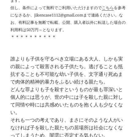
ます。
但し、条件によって無料でご利用いただけますので
こちら
を参考
になさるか、jikencase1112@gmail.comまで連絡ください。な
お、有料記事を無断で転載、公開、購入者以外に転送した場合の
利用料は50万円～となります。
＊＊＊＊＊＊＊＊＊＊
誰よりも子供を守るべき立場にある大人、しかも実
の親によって殺害される子供たち。逃げることも抵
抗することも不可能な幼い子供を、文字通り死ぬま
で肉体的精神的暴力をふるい続ける親たち。
どんな罪よりも子を殺すというものが最も罪深いと
個人的には思うが、世の中には子を殺した親に対し
て同情や時には共感めいたものを抱く人も少なくな
い。
それも一つの考えであり、まさにそのような人がい
なければ子を殺した親たちの居場所は社会になくな
ってしまうため、闇雲に否定する気もない。