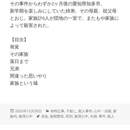
その事件からわずか2ヶ月後の愛知県知多市。
新学期を楽しみにしていた姉弟、その母親、祖父母
とおじ。家族計6人が団地の一室で、またもや家族に
よって殺害された。
【目次】
発覚
その家族
落日まで
兄弟
間違った思いやり
家族という城
投
カ
2025年12月30日
有料記事
,
子殺し
,
殺人事件
,
心中・自殺
,
家
稿
タ
テ
族内
,
無理心中
借金
,
無期懲役
,
死刑
,
無理心中
,
夫婦
,
事件
,
殺人
日:
グ
ゴ
リ