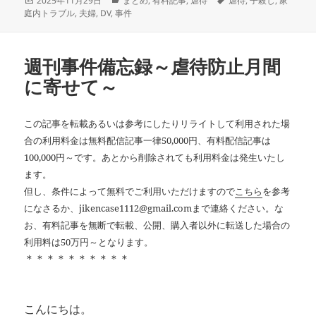
2025年11月29日
まとめ
,
有料記事
,
虐待
虐待
,
子殺し
,
家
稿
テ
グ
庭内トラブル
,
夫婦
,
DV
,
事件
日:
ゴ
リ
ー
週刊事件備忘録～虐待防止月間
に寄せて～
この記事を転載あるいは参考にしたりリライトして利用された場
合の利用料金は無料配信記事一律50,000円、有料配信記事は
100,000円～です。あとから削除されても利用料金は発生いたし
ます。
但し、条件によって無料でご利用いただけますので
こちら
を参考
になさるか、jikencase1112@gmail.comまで連絡ください。な
お、有料記事を無断で転載、公開、購入者以外に転送した場合の
利用料は50万円～となります。
＊＊＊＊＊＊＊＊＊＊
こんにちは。