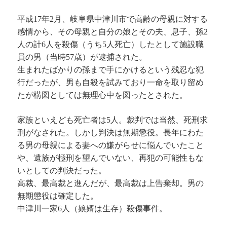
平成17年2月、岐阜県中津川市で高齢の母親に対する
感情から、その母親と自分の娘とその夫、息子、孫2
人の計6人を殺傷（うち5人死亡）したとして施設職
員の男（当時57歳）が逮捕された。
生まれたばかりの孫まで手にかけるという残忍な犯
行だったが、男も自殺を試みており一命を取り留め
たが構図としては無理心中を図ったとされた。
家族といえども死亡者は5人。裁判では当然、死刑求
刑がなされた。しかし判決は無期懲役。長年にわた
る男の母親による妻への嫌がらせに悩んでいたこと
や、遺族が極刑を望んでいない、再犯の可能性もな
いとしての判決だった。
高裁、最高裁と進んだが、最高裁は上告棄却。男の
無期懲役は確定した。
中津川一家6人（娘婿は生存）殺傷事件。