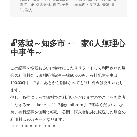
日:
タ
ゴ
虐待
傷害致死
,
虐待
,
子殺し
,
家庭内トラブル
,
夫婦
,
事
グ
リ
件
,
殺人
ー
🔓落城～知多市・一家6人無理心
中事件～
この記事を転載あるいは参考にしたりリライトして利用された場
合の利用料金は無料配信記事一律50,000円、有料配信記事は
100,000円～です。あとから削除されても利用料金は発生いたし
ます。
但し、条件によって無料でご利用いただけますので
こちら
を参考
になさるか、jikencase1112@gmail.comまで連絡ください。な
お、有料記事を無断で転載、公開、購入者以外に転送した場合の
利用料は50万円～となります。
＊＊＊＊＊＊＊＊＊＊