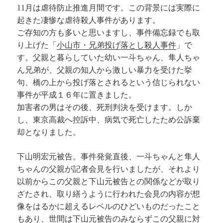
11月は虐待防止推進月間です。この背景には実際に
起きた凄惨な虐待殺人事件があります。
ご存知の方も多いと思いますし、事件備忘録でも取
り上げた「
小山市・兄弟投げ落とし殺人事件
」で
す。父親と暮らしていた幼い一斗ちゃん、隼人ちゃ
ん兄弟が、父親の知人から激しい暴力を受けた挙
句、橋の上から投げ落とされるという信じられない
事件が平成１６年に置きました。
加害者の男はその後、死刑判決を受けます。しか
し、東京高裁へ控訴中、病気で死亡したため公訴棄
却となりました。
下山明宏元被告。事件発覚直後、一斗ちゃんと隼人
ちゃんの父親が記者会見を行いましたが、それより
以前からこの父親と下山元被告との関係などが取り
ざたされ、取り繕うように行われた会見の内容が想
像をはるかに超えるレベルのひどいものだったこと
もあり、世間は下山元被告のみならずこの父親に対