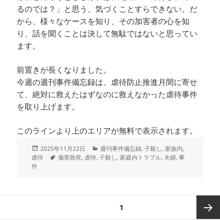
るのでは？」と思う、気づくことすらできない。だ
から、様々なケースを知り、その加害者の心を知
り、話を聞くことは決して無駄ではないと思ってい
ます。
前置きが長くなりました。
今週の週刊事件備忘録は、虐待防止推進月間に寄せ
て、絶対に救えたはずなのに救えなかった虐待事件
を取り上げます。
このラインより上のエリアが無料で表示されます。
投
カ
2025年11月22日
週刊事件備忘録
,
子殺し
,
家族内
,
稿
タ
テ
虐待
傷害致死
,
虐待
,
子殺し
,
家庭内トラブル
,
夫婦
,
事
日:
グ
ゴ
件
リ
ー
投
ページ
1
稿