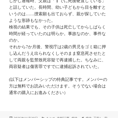
しかし通報時、父親は「すでに死後硬直している」
と話していた。長時間、幼い子どもから目を離すと
いうのは……捜索願も出ておらず、親が探していた
ような形跡もなかった。
検視の結果でも、その子供は死亡してからしばらく
時間が経っていたのは明らか。事故なのか、事件な
のか。
それから7か月後、警視庁は2歳の男児をゴミ箱に押
し込んだうえ出られなくしそのまま窒息死させたと
して両親を監禁致死容疑で再逮捕した。ちなみに、
両容疑者は傷害罪ですでに逮捕起訴されていた。
(以下はメンバーシップの特典記事です。メンバーの
方は無料でお読みいただけます。そうでない場合は
通常の購入にお進みください）
投
カ
タ