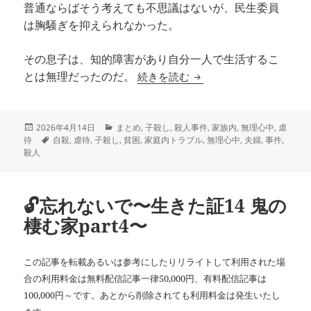
普通ならばそう考えても不思議はないが、民生委員
は胸騒ぎを抑えられなかった。
その息子は、知的障害があり自分一人で生活するこ
片隅の記録～三面記事を追っ
続きを読む
とは無理だったのだ。
投
カ
2026年4月14日
まとめ
,
子殺し
,
殺人事件
,
家族内
,
無理心中
,
虐
稿
タ
テ
待
自殺
,
虐待
,
子殺し
,
貧困
,
家庭内トラブル
,
無理心中
,
夫婦
,
事件
,
日:
グ
ゴ
殺人
リ
ー
🔓忘れないで〜生きた証14 鬼の
棲む家part4〜
この記事を転載あるいは参考にしたりリライトして利用された場
合の利用料金は無料配信記事一律50,000円、有料配信記事は
100,000円～です。あとから削除されても利用料金は発生いたし