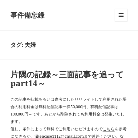
事件備忘録
メニュ
ーとウ
ィジェ
ット
タグ:
夫婦
片隅の記録～三面記事を追って
part14～
この記事を転載あるいは参考にしたりリライトして利用された場
合の利用料金は無料配信記事一律50,000円、有料配信記事は
100,000円～です。あとから削除されても利用料金は発生いたし
ます。
但し、条件によって無料でご利用いただけますので
こちら
を参考
になさるか、jikencase1112@gmail.comまで連絡ください。な