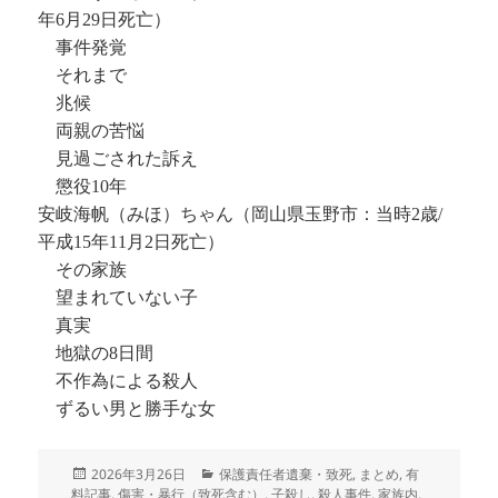
年6月29日死亡）
事件発覚
それまで
兆候
両親の苦悩
見過ごされた訴え
懲役10年
安岐海帆（みほ）ちゃん（岡山県玉野市：当時2歳/
平成15年11月2日死亡）
その家族
望まれていない子
真実
地獄の8日間
不作為による殺人
ずるい男と勝手な女
投
カ
2026年3月26日
保護責任者遺棄・致死
,
まとめ
,
有
稿
テ
料記事
,
傷害・暴行（致死含む）
,
子殺し
,
殺人事件
,
家族内
,