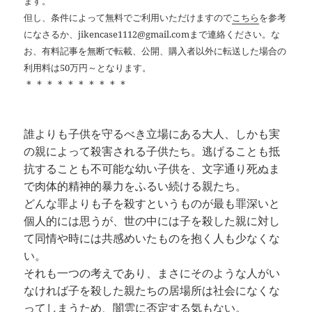
ます。
但し、条件によって無料でご利用いただけますので
こちら
を参考
になさるか、jikencase1112@gmail.comまで連絡ください。な
お、有料記事を無断で転載、公開、購入者以外に転送した場合の
利用料は50万円～となります。
＊＊＊＊＊＊＊＊＊＊
誰よりも子供を守るべき立場にある大人、しかも実
の親によって殺害される子供たち。逃げることも抵
抗することも不可能な幼い子供を、文字通り死ぬま
で肉体的精神的暴力をふるい続ける親たち。
どんな罪よりも子を殺すというものが最も罪深いと
個人的には思うが、世の中には子を殺した親に対し
て同情や時には共感めいたものを抱く人も少なくな
い。
それも一つの考えであり、まさにそのような人がい
なければ子を殺した親たちの居場所は社会になくな
ってしまうため、闇雲に否定する気もない。