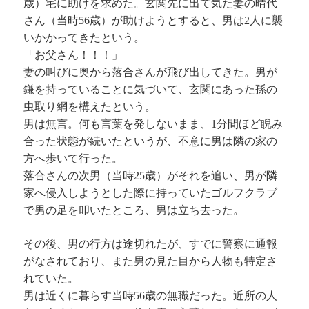
歳）宅に助けを求めた。玄関先に出て気た妻の晴代
さん（当時56歳）が助けようとすると、男は2人に襲
いかかってきたという。
「お父さん！！！」
妻の叫びに奥から落合さんが飛び出してきた。男が
鎌を持っていることに気づいて、玄関にあった孫の
虫取り網を構えたという。
男は無言。何も言葉を発しないまま、1分間ほど睨み
合った状態が続いたというが、不意に男は隣の家の
方へ歩いて行った。
落合さんの次男（当時25歳）がそれを追い、男が隣
家へ侵入しようとした際に持っていたゴルフクラブ
で男の足を叩いたところ、男は立ち去った。
その後、男の行方は途切れたが、すでに警察に通報
がなされており、また男の見た目から人物も特定さ
れていた。
男は近くに暮らす当時56歳の無職だった。近所の人