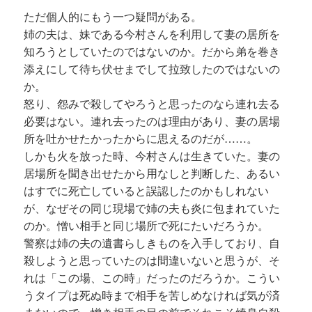
ただ個人的にもう一つ疑問がある。
姉の夫は、妹である今村さんを利用して妻の居所を
知ろうとしていたのではないのか。だから弟を巻き
添えにして待ち伏せまでして拉致したのではないの
か。
怒り、怨みで殺してやろうと思ったのなら連れ去る
必要はない。連れ去ったのは理由があり、妻の居場
所を吐かせたかったからに思えるのだが……。
しかも火を放った時、今村さんは生きていた。妻の
居場所を聞き出せたから用なしと判断した、あるい
はすでに死亡していると誤認したのかもしれない
が、なぜその同じ現場で姉の夫も炎に包まれていた
のか。憎い相手と同じ場所で死にたいだろうか。
警察は姉の夫の遺書らしきものを入手しており、自
殺しようと思っていたのは間違いないと思うが、そ
れは「この場、この時」だったのだろうか。こうい
うタイプは死ぬ時まで相手を苦しめなければ気が済