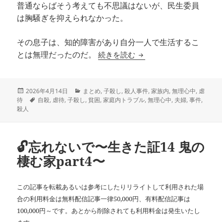
普通ならばそう考えても不思議はないが、民生委員
は胸騒ぎを抑えられなかった。
その息子は、知的障害があり自分一人で生活するこ
片隅の記録～三面記事を追っ
続きを読む
とは無理だったのだ。
投
カ
2026年4月14日
まとめ
,
子殺し
,
殺人事件
,
家族内
,
無理心中
,
虐
稿
タ
テ
待
自殺
,
虐待
,
子殺し
,
貧困
,
家庭内トラブル
,
無理心中
,
夫婦
,
事件
,
日:
グ
ゴ
殺人
リ
ー
🔓忘れないで〜生きた証14 鬼の
棲む家part4〜
この記事を転載あるいは参考にしたりリライトして利用された場
合の利用料金は無料配信記事一律50,000円、有料配信記事は
100,000円～です。あとから削除されても利用料金は発生いたし