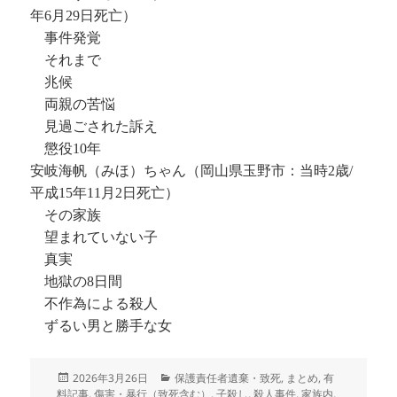
年6月29日死亡）
事件発覚
それまで
兆候
両親の苦悩
見過ごされた訴え
懲役10年
安岐海帆（みほ）ちゃん（岡山県玉野市：当時2歳/
平成15年11月2日死亡）
その家族
望まれていない子
真実
地獄の8日間
不作為による殺人
ずるい男と勝手な女
投
カ
2026年3月26日
保護責任者遺棄・致死
,
まとめ
,
有
稿
テ
料記事
,
傷害・暴行（致死含む）
,
子殺し
,
殺人事件
,
家族内
,