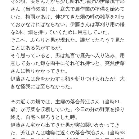
その頃、実さん方から少し離れた場所の伊藤茂十郎
さん（当時69歳）は、庭先で農作業の準備を始めて
いた。梅雨があけ、伸びてきた畑の畔の雑草を刈っ
ておかなければならない。伊藤さんは草刈り用の鎌
を2本、畑を持っていくために用意していた。
そこへ、ふらりと男が現れた。誰だったろう？見た
ことはある気がするが。
そう思っていると、男は無言で庭先へ入り込み、用
意してあった鎌を両手にそれぞれ持つと、突然伊藤
さんに斬りかかってきた。
伊藤さんは身をかわすも額を斬りつけられたが、大
きな怪我には至らなかった。
その近くの畑では、主婦の落合芳江さん（当時61
歳）が野菜を収穫していた。今日の分の野菜を採り
終え、自宅へ戻ろうとした時。
伊藤さん宅から出てきた男が突如襲いかかってき
た。芳江さんは咄嗟に近くの落合作治さん（当時58