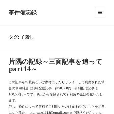
事件備忘録
メニュ
ーとウ
ィジェ
ット
タグ:
子殺し
片隅の記録～三面記事を追って
part14～
この記事を転載あるいは参考にしたりリライトして利用された場
合の利用料金は無料配信記事一律50,000円、有料配信記事は
100,000円～です。あとから削除されても利用料金は発生いたし
ます。
但し、条件によって無料でご利用いただけますので
こちら
を参考
になさるか、jikencase1112@gmail.comまで連絡ください。な