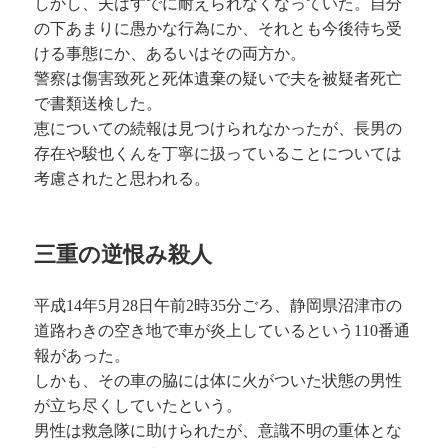
しかし、夫はすでに耐えられなくなっていた。自分
の下あまりに愚かな行為にか、それとも今後待ち受
ける事態にか、あるいはその両方か。
警察は傷害致死と死体遺棄の疑いで夫を被疑者死亡
で書類送検した。
恵についての続報は見つけられなかったが、長男の
存在や駿也くんを丁寧に扱っていることについては
考慮されたと思われる。
三重の逆恨み殺人
平成14年5月28日午前2時35分ごろ、静岡県沼津市の
道路わきの空き地で車が炎上しているという110番通
報があった。
しかも、その車の脇には体に火がついた状態の男性
が立ち尽くしていたという。
男性は救急隊に助けられたが、意識不明の重体とな