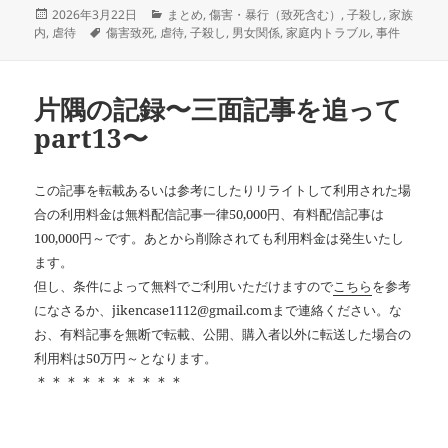
投
カ
2026年3月22日
まとめ
,
傷害・暴行（致死含む）
,
子殺し
,
家族
稿
タ
テ
内
,
虐待
傷害致死
,
虐待
,
子殺し
,
男女関係
,
家庭内トラブル
,
事件
日:
グ
ゴ
リ
ー
片隅の記録〜三面記事を追って
part13〜
この記事を転載あるいは参考にしたりリライトして利用された場
合の利用料金は無料配信記事一律50,000円、有料配信記事は
100,000円～です。あとから削除されても利用料金は発生いたし
ます。
但し、条件によって無料でご利用いただけますので
こちら
を参考
になさるか、jikencase1112@gmail.comまで連絡ください。な
お、有料記事を無断で転載、公開、購入者以外に転送した場合の
利用料は50万円～となります。
＊＊＊＊＊＊＊＊＊＊