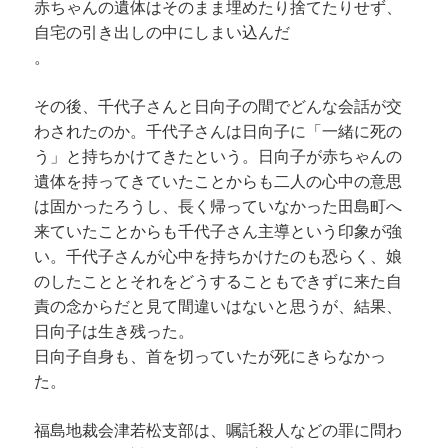
赤ちゃんの遺体はそのまま埋めたり捨てたりせず、
自宅の引き出しの中にしまい込んだ
。
その後、千代子さんと日向子の間でどんな会話が交
わされたのか。千代子さんは日向子に「一緒に死の
う」と持ちかけてきたという。日向子が赤ちゃんの
遺体を持ってきていたことからも二人の心中の意思
は固かったろうし、長く帰っていなかった田島町へ
来ていたことからも千代子さん主導という印象が強
い。千代子さんが心中を持ちかけたのも恐らく、娘
のしたこととそれをどうすることもできずに来た自
責の念からだと見て間違いはないと思うが、結果、
日向子は生き残った。
日向子自身も、首を切っていたが死にきらなかっ
た。
福島地裁会津若松支部は、嘱託殺人などの罪に問わ