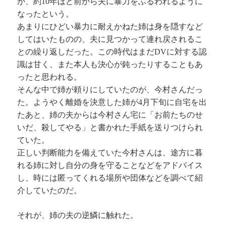
が、約10年ほど前から夫に暴力をふるわれるように
なったという。
あまりにひどい暴力に耐えかねた姉は身を隠すなど
してはいたものの、夫に見つかって連れ戻されるこ
との繰り返しだった。この時代はまだDVに対する認
識は甘く、また本人も決心が鈍ったりすることもあ
ったと思われる。
そんな中で姉が頼りにしていたのが、今村さんだっ
た。ようやく離婚を決意した姉が4月下旬に自宅を出
たあと、姉の夫からは今村さん宅に「お前たちのせ
いだ、殺してやる」と書かれた手紙を送りつけられ
ていた。
正しい判断能力を備えていた今村さんは、途方に暮
れる姉に対し自分の身を守ることなどをアドバイス
し、時には匿ってくれる場所や団体などを調べて紹
介していたのだ。
それが、姉の夫の逆鱗に触れた。