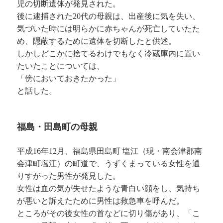
児の切断遺体が発見された。
後に逮捕された20代の母親は、出産後に気を失い、
気づいた時には明らかに赤ちゃんが死亡していたた
め、隠蔽するために遺体を切断したと供述。
しかしどこかに捨てるわけでもなく冷蔵庫内に置い
たいたことについては、
「傍においておきたかった」
と話した。
福島・田島町の母親
平成16年12月、福島県田島町 塩江（現・南会津郡南
会津町塩江）の町道で、うずくまっている女性を通
りすがった男性が発見した。
女性は血の気が失せたような青白い顔をし、気持ち
が悪いと訴えたために男性は救急車を呼んだ。
ところがその後女性の首などに切り傷があり、「こ