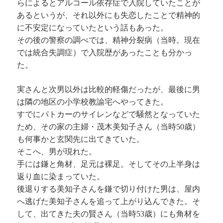
らによるとアルコール依存症で入院していたことが
あるというが、それ以外にも失恋したことで精神的
に不安定になっていたという話もあった。
その後の警察の調べでは、精神分裂病（当時。現在
では統合失調症）で入院歴があったことも分かっ
た。
実さんと次男以外は比較的軽傷だったが、最後に男
は隣の地区の小学校教諭宅へやってきた。
すでにパトカーのサイレンなどで騒然となっていた
ため、その家の主婦・茂木美知子さん（当時50歳）
も何事かと玄関先に出てきていた。
そこへ、男が現れた。
手には鎌と角材、足元は裸足。そしてその上半身は
返り血に染まっていた。
後退りする美知子さんを鎌で切り付けた男は、屋内
へ逃げた美知子さんを追って上がり込んできた。そ
して、出てきた夫の賢さん（当時53歳）にも角材を