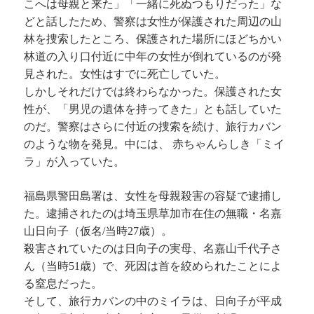
こへは母親と来た」「一緒に死ぬつもりだった」な
どと話したため、警察は女性が保護された周辺の山
林を捜索したところ、保護された場所にほどちかい
林道の入り口付近に中年の女性が倒れているのが発
見された。女性はすでに死亡していた。
しかしそれだけでは終わらなかった。保護された女
性が、「男児の遺体を持ってきた」とも話していた
のだ。警察はさらに付近の捜索を続け、旅行カバン
のような物を発見。中には、 赤ちゃんらしき「ミイ
ラ」が入っていた。
福島県警田島署は、女性を母親殺害の容疑で逮捕し
た。逮捕されたのは埼玉県草加市在住の無職・名嘉
山日向子（仮名/当時27歳）。
殺害されていたのは日向子の実母、名嘉山千代子さ
ん（当時51歳）で、死因は首を絞められたことによ
る窒息だった。
そして、旅行カバンの中のミイラは、日向子が平成