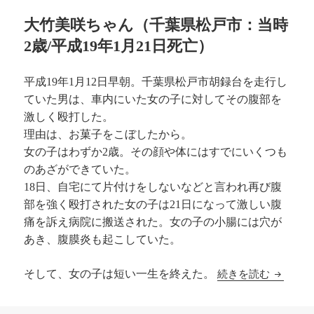
大竹美咲ちゃん（千葉県松戸市：当時
2歳/平成19年1月21日死亡）
平成19年1月12日早朝。千葉県松戸市胡録台を走行し
ていた男は、車内にいた女の子に対してその腹部を
激しく殴打した。
理由は、お菓子をこぼしたから。
女の子はわずか2歳。その顔や体にはすでにいくつも
のあざができていた。
18日、自宅にて片付けをしないなどと言われ再び腹
部を強く殴打された女の子は21日になって激しい腹
痛を訴え病院に搬送された。女の子の小腸には穴が
あき、腹膜炎も起こしていた。
忘れな
続きを読む
そして、女の子は短い一生を終えた。