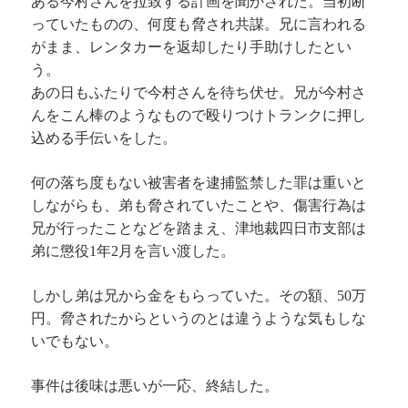
ある今村さんを拉致する計画を聞かされた。当初断
っていたものの、何度も脅され共謀。兄に言われる
がまま、レンタカーを返却したり手助けしたとい
う。
あの日もふたりで今村さんを待ち伏せ。兄が今村さ
んをこん棒のようなもので殴りつけトランクに押し
込める手伝いをした。
何の落ち度もない被害者を逮捕監禁した罪は重いと
しながらも、弟も脅されていたことや、傷害行為は
兄が行ったことなどを踏まえ、津地裁四日市支部は
弟に懲役1年2月を言い渡した。
しかし弟は兄から金をもらっていた。その額、50万
円。脅されたからというのとは違うような気もしな
いでもない。
事件は後味は悪いが一応、終結した。