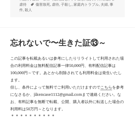
日:
タ
ゴ
虐待
傷害致死
,
虐待
,
子殺し
,
家庭内トラブル
,
夫婦
,
事
グ
リ
件
,
殺人
ー
忘れないで〜生きた証⑬～
この記事を転載あるいは参考にしたりリライトして利用された場
合の利用料金は無料配信記事一律50,000円、有料配信記事は
100,000円～です。あとから削除されても利用料金は発生いたし
ます。
但し、条件によって無料でご利用いただけますので
こちら
を参考
になさるか、jikencase1112@gmail.comまで連絡ください。な
お、有料記事を無断で転載、公開、購入者以外に転送した場合の
利用料は50万円～となります。
＊＊＊＊＊＊＊＊＊＊