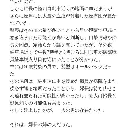
ていたのだ。
しかも婦長の軽四自動車近くの地面に血だまりが、
さらに座席には大量の血痕が付着した座布団が置か
れていた。
警察はその血の量が多いことから早い段階で犯罪に
巻き込まれた可能性が高いと判断し、目撃情報や婦
長の同僚、家族らから話を聞いていたが、その夜、
駐車場近くで午後7時半と8時ころに同じ車が病院職
員駐車場入り口付近にいたことが分かった。
中には60歳前後の男で、髪型はオールバックだっ
た。
その場所は、駐車場に車を停めた職員が病院を出た
後必ず通る場所だったことから、婦長は待ち伏せさ
れ連れ去られた可能性が高かったし、犯人は婦長と
顔見知りの可能性も高まった。
そして浮上したのが、一人の男の存在だった。
それは、婦長の姉の夫だった。