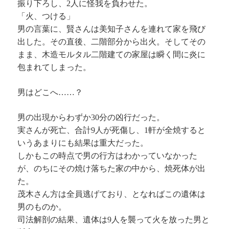
振り下ろし、2人に怪我を負わせた。
「火、つける」
男の言葉に、賢さんは美知子さんを連れて家を飛び
出した。その直後、二階部分から出火。そしてその
まま、木造モルタル二階建ての家屋は瞬く間に炎に
包まれてしまった。
男はどこへ……？
男の出現からわずか30分の凶行だった。
実さんが死亡、合計9人が死傷し、1軒が全焼すると
いうあまりにも結果は重大だった。
しかもこの時点で男の行方はわかっていなかった
が、のちにその焼け落ちた家の中から、焼死体が出
た。
茂木さん方は全員逃げており、となればこの遺体は
男のものか。
司法解剖の結果、遺体は9人を襲って火を放った男と