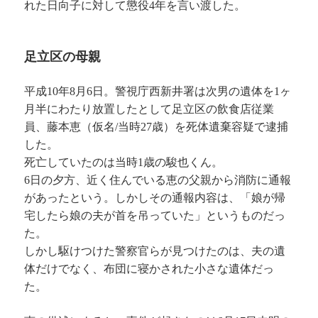
れた日向子に対して懲役4年を言い渡した。
足立区の母親
平成10年8月6日。警視庁西新井署は次男の遺体を1ヶ
月半にわたり放置したとして足立区の飲食店従業
員、藤本恵（仮名/当時27歳）を死体遺棄容疑で逮捕
した。
死亡していたのは当時1歳の駿也くん。
6日の夕方、近く住んでいる恵の父親から消防に通報
があったという。しかしその通報内容は、「娘が帰
宅したら娘の夫が首を吊っていた」というものだっ
た。
しかし駆けつけた警察官らが見つけたのは、夫の遺
体だけでなく、布団に寝かされた小さな遺体だっ
た。