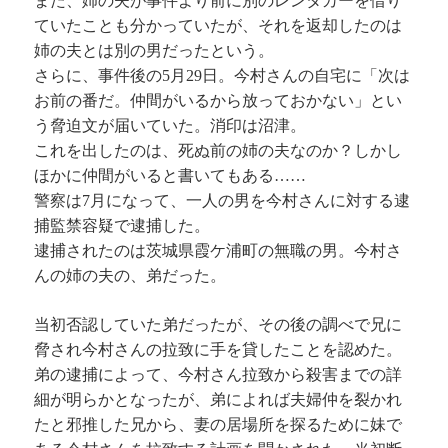
また、姉の夫が事件より前に別のレンタカーを借り
ていたことも分かっていたが、それを返却したのは
姉の夫とは別の男だったという。
さらに、事件後の5月29日。今村さんの自宅に「次は
お前の番だ。仲間がいるから放っておかない」とい
う脅迫文が届いていた。消印は沼津。
これを出したのは、死ぬ前の姉の夫なのか？しかし
ほかに仲間がいると書いてもある……
警察は7月になって、一人の男を今村さんに対する逮
捕監禁容疑で逮捕した。
逮捕されたのは茨城県霞ケ浦町の無職の男。今村さ
んの姉の夫の、弟だった。
当初否認していた弟だったが、その後の調べで兄に
脅され今村さんの拉致に手を貸したことを認めた。
弟の逮捕によって、今村さん拉致から殺害までの詳
細が明らかとなったが、弟によれば夫婦仲を裂かれ
たと邪推した兄から、妻の居場所を探るために妹で