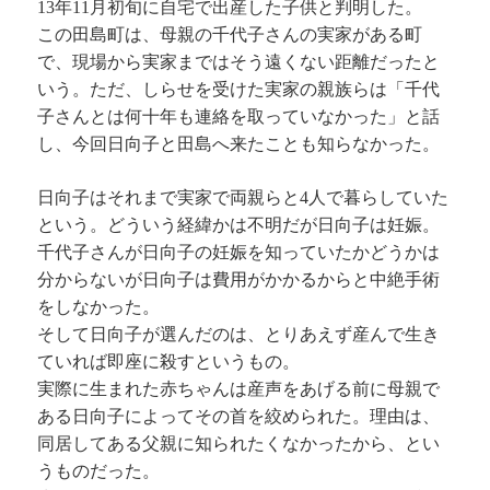
13年11月初旬に自宅で出産した子供と判明した。
この田島町は、母親の千代子さんの実家がある町
で、現場から実家まではそう遠くない距離だったと
いう。ただ、しらせを受けた実家の親族らは「千代
子さんとは何十年も連絡を取っていなかった」と話
し、今回日向子と田島へ来たことも知らなかった。
日向子はそれまで実家で両親らと4人で暮らしていた
という。どういう経緯かは不明だが日向子は妊娠。
千代子さんが日向子の妊娠を知っていたかどうかは
分からないが日向子は費用がかかるからと中絶手術
をしなかった。
そして日向子が選んだのは、とりあえず産んで生き
ていれば即座に殺すというもの。
実際に生まれた赤ちゃんは産声をあげる前に母親で
ある日向子によってその首を絞められた。理由は、
同居してある父親に知られたくなかったから、とい
うものだった。