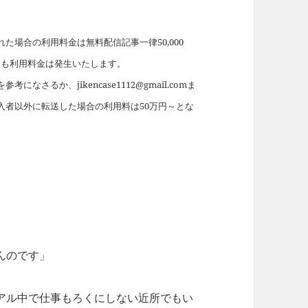
場合の利用料金は無料配信記事一律50,000
れても利用料金は発生いたします。
を参考になさるか、jikencase1112@gmail.comま
入者以外に転送した場合の利用料は50万円～とな
」
んのです」
アル中で仕事もろくにしない近所でもい