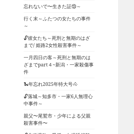
忘れないで〜生きた証⑬～
行く末～ふたつの女たちの事件
～
🔓彼女たち～死刑と無期のはざ
まで/ 姫路2女性殺害事件～
一月四日の客～死刑と無期のは
ざまでpart４~新潟・一家殺傷事
件
🐍年忘れ2025年特大号🐴
🔓落城～知多市・一家6人無理心
中事件～
親父〜尾鷲市・少年による父親
殺害事件〜