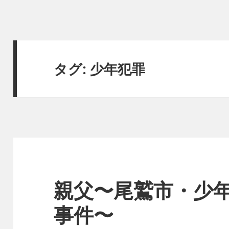
タグ:
少年犯罪
親父〜尾鷲市・少
事件〜