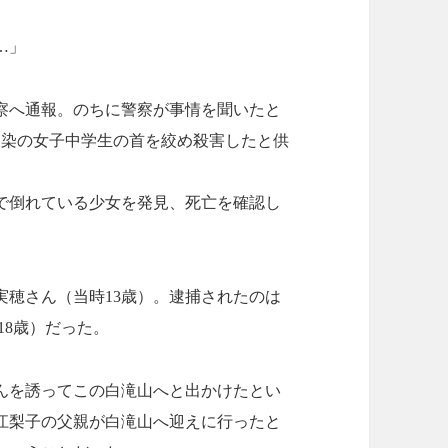
…」
察へ通報。のちに警察が事情を聞いたと
馴染の女子中学生の首を絞め殺害したと供
で倒れている少女を発見、死亡を確認し
実穂さん（当時13歳）。逮捕されたのは
18歳）だった。
んを誘ってこの白滝山へと出かけたとい
江梨子の父親が白滝山へ迎えに行ったと