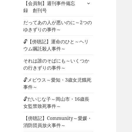
サ
ュ
【会員制】週刊事件備忘
ブ
ー
録 創刊号
メ
を
ニ
だってあの人が悪いのに～2つの
展
ュ
ゆきずりの事件～
開
ー
🔓【傍聴記】運命のひと～ヘリ
を
ウム嘱託殺人事件～
展
開
それは誰のそばにも～いくつか
の行きずりの事件～
🔓メビウス～愛知・3歳女児餓死
事件～
🔓だいじな子～岡山市・16歳長
女監禁致死事件～
【傍聴記】Community～愛媛・
消防団員放火事件～