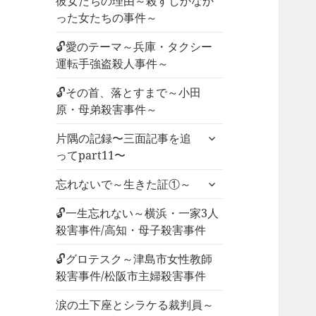
彼女たちの理由～殺すしかなか
った女たちの事件～
🔓愛のテーマ～兵庫・タクシー
運転手強盗殺人事件～
🔓その首、落とすまで～小田
原・母弟殺害事件～
サ
片隅の記録〜三面記事を追
ブ
ってpart11〜
メ
サ
ニ
忘れないで～生きた証①～
ブ
ュ
メ
🔓一生忘れない～横浜・一家3人
ー
ニ
殺害事件/高知・母子殺害事件
を
ュ
展
🔓グロテスク～津島市女性教師
ー
開
殺害事件/松阪市主婦殺害事件
を
展
涙の土下座とシラケる裁判員～
開