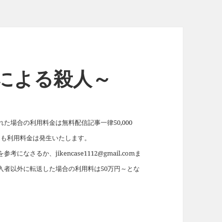
女による殺人～
場合の利用料金は無料配信記事一律50,000
れても利用料金は発生いたします。
を参考になさるか、jikencase1112@gmail.comま
入者以外に転送した場合の利用料は50万円～とな