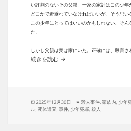
い評判のないその父親。一家の家計はこの少年
どこかで野垂れていなければいいが。そう思い
この少年にとってはいいのかもしれない、そん
た。
しかし父親は実は家にいた。正確には、殺害さ
親父〜尾鷲市・少年による
続きを読む
投
カ
2025年12月30日
殺人事件
,
家族内
,
少年
稿
テ
ル
,
死体遺棄
,
事件
,
少年犯罪
,
殺人
日:
ゴ
リ
ー