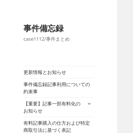
事件備忘録
case1112/事件まとめ
更新情報とお知らせ
事件備忘録記事利用についての
約束事
サ
【重要】記事一部有料化の
ブ
お知らせ
メ
ニ
有料記事購入の仕方および特定
ュ
商取引法に基づく表記