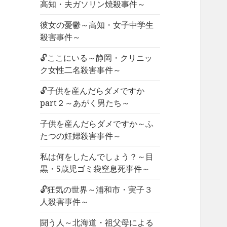
高知・夫ガソリン焼殺事件～
彼女の憂鬱～高知・女子中学生
殺害事件～
🔓ここにいる～静岡・クリニッ
ク女性二名殺害事件～
🔓子供を産んだらダメですか
part２～あがく男たち～
子供を産んだらダメですか～ふ
たつの妊婦殺害事件～
私は何をしたんでしょう？～目
黒・5歳児ゴミ袋窒息死事件～
🔓狂気の世界～浦和市・実子３
人殺害事件～
闘う人～北海道・祖父母による