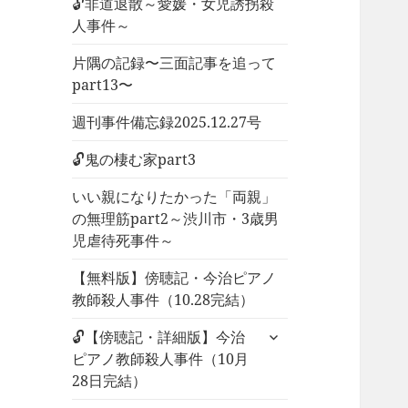
🔓非道退散～愛媛・女児誘拐殺
人事件～
片隅の記録〜三面記事を追って
part13〜
週刊事件備忘録2025.12.27号
🔓鬼の棲む家part3
いい親になりたかった「両親」
の無理筋part2～渋川市・3歳男
児虐待死事件～
【無料版】傍聴記・今治ピアノ
教師殺人事件（10.28完結）
サ
🔓【傍聴記・詳細版】今治
ブ
ピアノ教師殺人事件（10月
メ
28日完結）
ニ