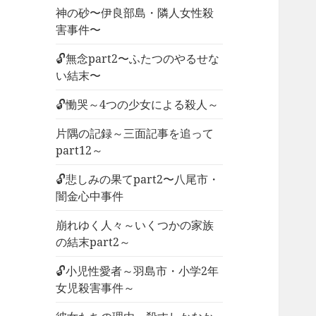
神の砂〜伊良部島・隣人女性殺
害事件〜
🔓無念part2〜ふたつのやるせな
い結末〜
🔓慟哭～4つの少女による殺人～
片隅の記録～三面記事を追って
part12～
🔓悲しみの果てpart2〜八尾市・
闇金心中事件
崩れゆく人々～いくつかの家族
の結末part2～
🔓小児性愛者～羽島市・小学2年
女児殺害事件～