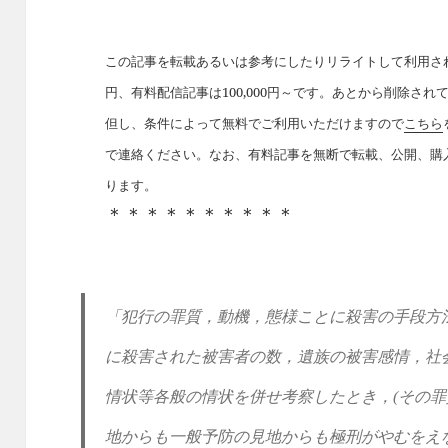
この記事を転載あるいは参考にしたりリライトして利用された
円、有料配信記事は100,000円～です。あとから削除さ
但し、条件によって無料でご利用いただけますので
こちら
で連絡ください。なお、有料記事を無断で転載、公開、購
ります。
＊＊＊＊＊＊＊＊＊＊
「犯行の罪質，動機，態様ことに殺害の手段方
に殺害された被害者の数，遺族の被害感情，社
情状等各般の情状を併せ考察したとき，
(
その罪
地からも一般予防の見地からも極刑がやむをえ