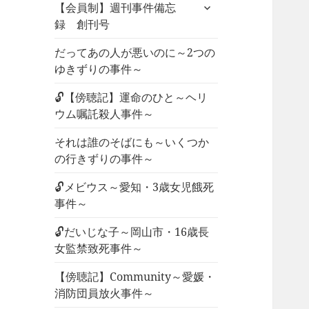
サ
ュ
【会員制】週刊事件備忘
ブ
ー
録 創刊号
メ
を
ニ
だってあの人が悪いのに～2つの
展
ュ
ゆきずりの事件～
開
ー
🔓【傍聴記】運命のひと～ヘリ
を
ウム嘱託殺人事件～
展
開
それは誰のそばにも～いくつか
の行きずりの事件～
🔓メビウス～愛知・3歳女児餓死
事件～
🔓だいじな子～岡山市・16歳長
女監禁致死事件～
【傍聴記】Community～愛媛・
消防団員放火事件～