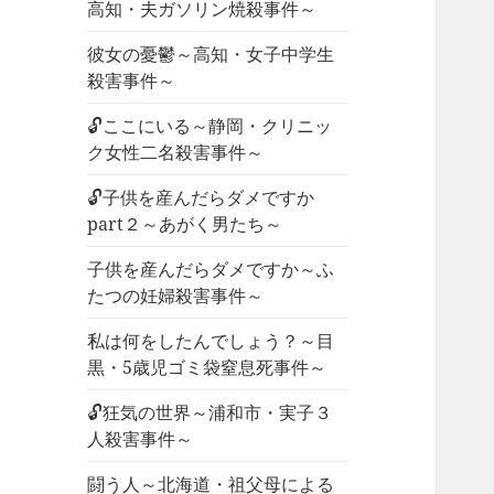
高知・夫ガソリン焼殺事件～
彼女の憂鬱～高知・女子中学生
殺害事件～
🔓ここにいる～静岡・クリニッ
ク女性二名殺害事件～
🔓子供を産んだらダメですか
part２～あがく男たち～
子供を産んだらダメですか～ふ
たつの妊婦殺害事件～
私は何をしたんでしょう？～目
黒・5歳児ゴミ袋窒息死事件～
🔓狂気の世界～浦和市・実子３
人殺害事件～
闘う人～北海道・祖父母による