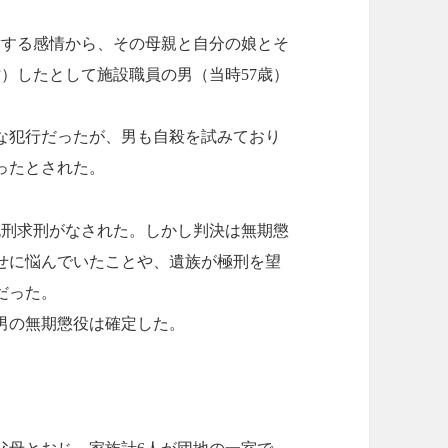
対する感情から、その母親と自分の娘とそ
亡）したとして施設職員の男（当時57歳）
な犯行だったが、男も自殺を試みており
ったとされた。
死刑求刑がなされた。しかし判決は無期懲
せに悩んでいたことや、遺族が極刑を望
だった。
男の無期懲役は確定した。