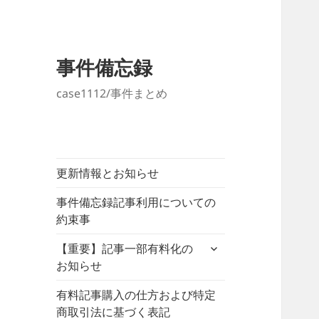
事件備忘録
case1112/事件まとめ
更新情報とお知らせ
事件備忘録記事利用についての
約束事
サ
【重要】記事一部有料化の
ブ
お知らせ
メ
ニ
有料記事購入の仕方および特定
ュ
商取引法に基づく表記