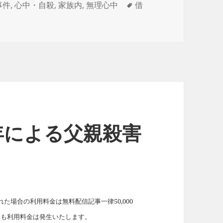
タ
事件
,
心中・自殺
,
家族内
,
無理心中
借
グ
年による父親殺害
場合の利用料金は無料配信記事一律50,000
れても利用料金は発生いたします。