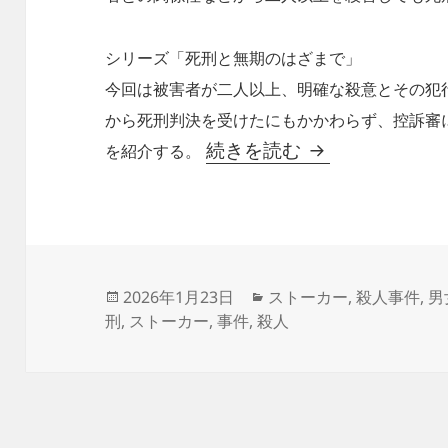
シリーズ「死刑と無期のはざまで」
今回は被害者が二人以上、明確な殺意とその犯
から死刑判決を受けたにもかかわらず、控訴審
一月四日の客～死
続きを読む
を紹介する。
投
カ
2026年1月23日
ストーカー
,
殺人事件
,
男
稿
テ
刑
,
ストーカー
,
事件
,
殺人
日:
ゴ
リ
ー