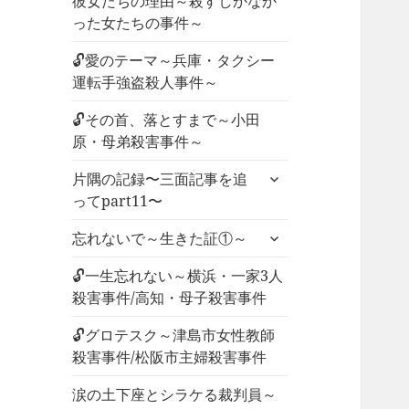
彼女たちの理由～殺すしかなか
った女たちの事件～
🔓愛のテーマ～兵庫・タクシー
運転手強盗殺人事件～
🔓その首、落とすまで～小田
原・母弟殺害事件～
サ
片隅の記録〜三面記事を追
ブ
ってpart11〜
メ
サ
ニ
忘れないで～生きた証①～
ブ
ュ
メ
🔓一生忘れない～横浜・一家3人
ー
ニ
殺害事件/高知・母子殺害事件
を
ュ
展
🔓グロテスク～津島市女性教師
ー
開
殺害事件/松阪市主婦殺害事件
を
展
涙の土下座とシラケる裁判員～
開