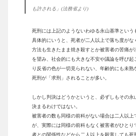
も許される」
(
法務省より
)
死刑には上記のようないわゆる永山基準という
具体的にいうと、死者が二人以上で落ち度がな
方法も生きたまま焼き殺すとか被害者の苦痛が
を望み、社会的にも大きな不安や議論を呼び起
り反省の色が一切見られない、年齢的にも未熟
死刑が「求刑」されることが多い。
しかし判決はどうかというと、必ずしもその永
決まるわけではない。
被害者の数も同様の前科がない場合は二人以上
が、実際には同様の前科もなく被害者がひとり
者との関係性などから二人以上を殺害しても死