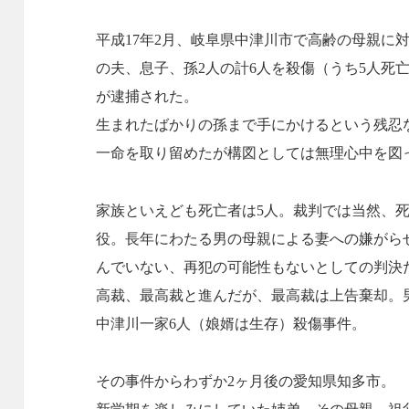
平成17年2月、岐阜県中津川市で高齢の母親に
の夫、息子、孫2人の計6人を殺傷（うち5人死
が逮捕された。
生まれたばかりの孫まで手にかけるという残忍
一命を取り留めたが構図としては無理心中を図
家族といえども死亡者は5人。裁判では当然、
役。長年にわたる男の母親による妻への嫌がら
んでいない、再犯の可能性もないとしての判決
高裁、最高裁と進んだが、最高裁は上告棄却。
中津川一家6人（娘婿は生存）殺傷事件。
その事件からわずか2ヶ月後の愛知県知多市。