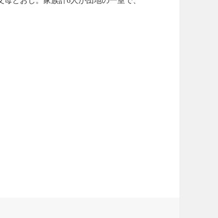
父母とおじ。家族計6人が団地の一室で、