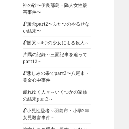
神の砂〜伊良部島・隣人女性殺
害事件〜
🔓無念part2〜ふたつのやるせな
い結末〜
🔓慟哭～4つの少女による殺人～
片隅の記録～三面記事を追って
part12～
🔓悲しみの果てpart2〜八尾市・
闇金心中事件
崩れゆく人々～いくつかの家族
の結末part2～
🔓小児性愛者～羽島市・小学2年
女児殺害事件～