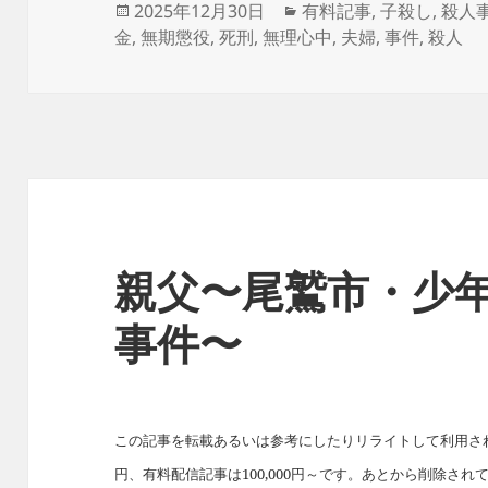
投
カ
2025年12月30日
有料記事
,
子殺し
,
殺人
稿
テ
金
,
無期懲役
,
死刑
,
無理心中
,
夫婦
,
事件
,
殺人
日:
ゴ
リ
ー
親父〜尾鷲市・少
事件〜
この記事を転載あるいは参考にしたりリライトして利用された
円、有料配信記事は100,000円～です。あとから削除さ