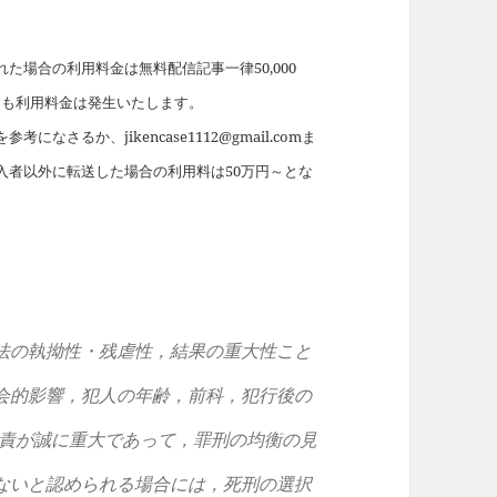
場合の利用料金は無料配信記事一律50,000
れても利用料金は発生いたします。
を参考になさるか、jikencase1112@gmail.comま
入者以外に転送した場合の利用料は50万円～とな
法の執拗性・残虐性，結果の重大性こと
会的影響，犯人の年齢，前科，犯行後の
責が誠に重大であって，罪刑の均衡の見
ないと認められる場合には，死刑の選択