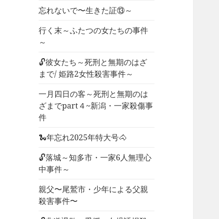
忘れないで〜生きた証⑬～
行く末～ふたつの女たちの事件
～
🔓彼女たち～死刑と無期のはざ
まで/ 姫路2女性殺害事件～
一月四日の客～死刑と無期のは
ざまでpart４~新潟・一家殺傷事
件
🐍年忘れ2025年特大号🐴
🔓落城～知多市・一家6人無理心
中事件～
親父〜尾鷲市・少年による父親
殺害事件〜