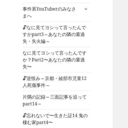
ー
サ
事件系YouTuberのみなさ
を
ブ
まへ
展
メ
開
ニ
🔓なに見てヨシって言ったんで
ュ
すかpart3～あなたの隣の重過
ー
失・失火編～
を
なに見てヨシって言ったんです
展
か？Part2〜あなたの隣の重過
開
失〜
🔓逆恨み～京都・綾部市児童12
人死傷事件～
片隅の記録～三面記事を追って
part14～
🔓忘れないで〜生きた証14 鬼の
棲む家part4〜