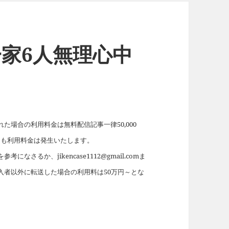
一家6人無理心中
場合の利用料金は無料配信記事一律50,000
れても利用料金は発生いたします。
を参考になさるか、jikencase1112@gmail.comま
入者以外に転送した場合の利用料は50万円～とな