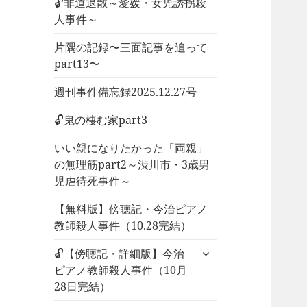
🔓非道退散～愛媛・女児誘拐殺
人事件～
片隅の記録〜三面記事を追って
part13〜
週刊事件備忘録2025.12.27号
🔓鬼の棲む家part3
いい親になりたかった「両親」
の無理筋part2～渋川市・3歳男
児虐待死事件～
【無料版】傍聴記・今治ピアノ
教師殺人事件（10.28完結）
サ
🔓【傍聴記・詳細版】今治
ブ
ピアノ教師殺人事件（10月
メ
28日完結）
ニ