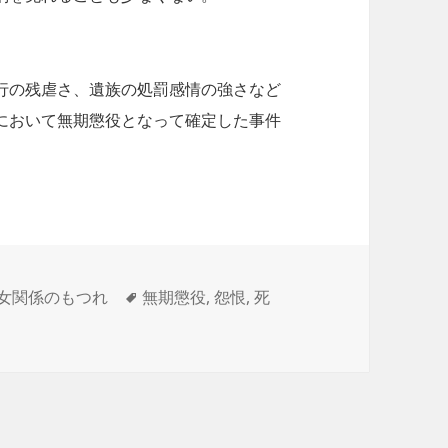
行の残虐さ、遺族の処罰感情の強さなど
において無期懲役となって確定した事件
刑と無期のはざまでpart４~新潟・一家殺傷事件
タ
女関係のもつれ
無期懲役
,
怨恨
,
死
グ