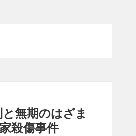
刑と無期のはざま
一家殺傷事件