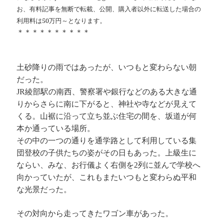
お、有料記事を無断で転載、公開、購入者以外に転送した場合の
利用料は50万円～となります。
＊＊＊＊＊＊＊＊＊＊
土砂降りの雨ではあったが、いつもと変わらない朝
だった。
JR綾部駅の南西、警察署や銀行などのある大きな通
りからさらに南に下がると、神社や寺などが見えて
くる。山裾に沿って立ち並ぶ住宅の間を、坂道が何
本か通っている場所。
その中の一つの通りを通学路として利用している集
団登校の子供たちの姿がその日もあった。上級生に
ならい、みな、お行儀よく右側を2列に並んで学校へ
向かっていたが、これもまたいつもと変わらぬ平和
な光景だった。
その対向から走ってきたワゴン車があった。