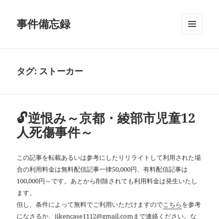
事件備忘録
メニュ
ーとウ
ィジェ
ット
タグ:
ストーカー
🔓逆恨み～京都・綾部市児童12
人死傷事件～
この記事を転載あるいは参考にしたりリライトして利用された場
合の利用料金は無料配信記事一律50,000円、有料配信記事は
100,000円～です。あとから削除されても利用料金は発生いたし
ます。
但し、条件によって無料でご利用いただけますので
こちら
を参考
になさるか、jikencase1112@gmail.comまで連絡ください。な