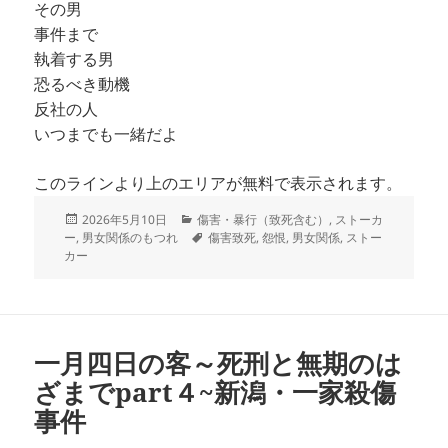
その男
事件まで
執着する男
恐るべき動機
反社の人
いつまでも一緒だよ
このラインより上のエリアが無料で表示されます。
投
カ
2026年5月10日
傷害・暴行（致死含む）
,
ストーカ
稿
テ
タ
ー
,
男女関係のもつれ
傷害致死
,
怨恨
,
男女関係
,
ストー
日:
ゴ
グ
カー
リ
ー
一月四日の客～死刑と無期のは
ざまでpart４~新潟・一家殺傷
事件