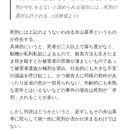
刑がやむをえないと認められる場合には，死刑の
選択も許される」
(
法務省より
)
死刑には上記のようないわゆる永山基準というもの
が存在する。
具体的にいうと、死者が二人以上で落ち度がなく、
動機が私利私欲によるもので、殺害方法も生きたま
ま焼き殺すとか被害者の苦痛が凄まじいものであっ
て被害者遺族が極刑を望み、社会的にも大きな不安
や議論を呼び起こし、かつ被告人に同様の前科があ
ったり反省の色が一切見られない、年齢的にも未熟
な若年とはいえないなどの事件の場合は死刑が「求
刑」されることが多い。
しかし判決はどうかというと、必ずしもその永山基
準に照らして画一的に死刑か否かが決まるわけでは
ない。