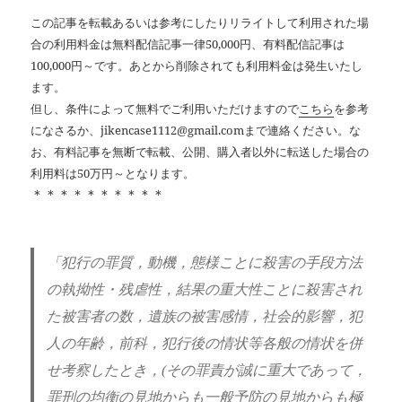
この記事を転載あるいは参考にしたりリライトして利用された場
合の利用料金は無料配信記事一律50,000円、有料配信記事は
100,000円～です。あとから削除されても利用料金は発生いたし
ます。
但し、条件によって無料でご利用いただけますので
こちら
を参考
になさるか、jikencase1112@gmail.comまで連絡ください。な
お、有料記事を無断で転載、公開、購入者以外に転送した場合の
利用料は50万円～となります。
＊＊＊＊＊＊＊＊＊＊
「犯行の罪質，動機，態様ことに殺害の手段方法
の執拗性・残虐性，結果の重大性ことに殺害され
た被害者の数，遺族の被害感情，社会的影響，犯
人の年齢，前科，犯行後の情状等各般の情状を併
せ考察したとき，
(
その罪責が誠に重大であって，
罪刑の均衡の見地からも一般予防の見地からも極