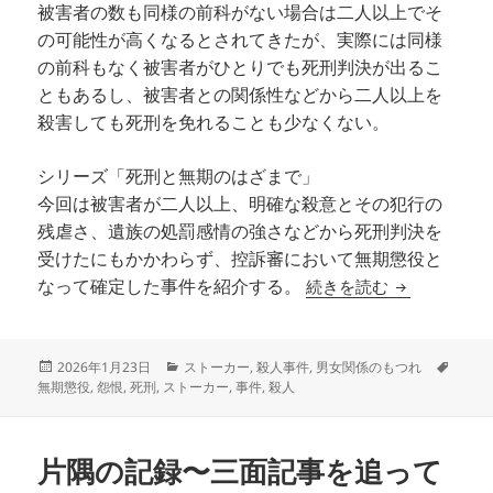
被害者の数も同様の前科がない場合は二人以上でそ
の可能性が高くなるとされてきたが、実際には同様
の前科もなく被害者がひとりでも死刑判決が出るこ
ともあるし、被害者との関係性などから二人以上を
殺害しても死刑を免れることも少なくない。
シリーズ「死刑と無期のはざまで」
今回は被害者が二人以上、明確な殺意とその犯行の
残虐さ、遺族の処罰感情の強さなどから死刑判決を
受けたにもかかわらず、控訴審において無期懲役と
一月四日の客
続きを読む
なって確定した事件を紹介する。
投
カ
タ
2026年1月23日
ストーカー
,
殺人事件
,
男女関係のもつれ
稿
テ
グ
無期懲役
,
怨恨
,
死刑
,
ストーカー
,
事件
,
殺人
日:
ゴ
リ
ー
片隅の記録〜三面記事を追って