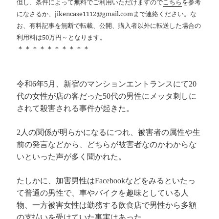
但し、条件によって無料でご利用いただけますので
こちら
を参考
になさるか、jikencase1112@gmail.comまで連絡ください。な
お、有料記事を無断で転載、公開、購入者以外に転送した場合の
利用料は50万円～となります。
＊＊＊＊＊＊＊＊＊＊
令和6年5月、新宿のマンションエントランスにて20
代の女性が店の客だった50代の男性にメッタ刺しに
されて殺害される事件が起きた。
2人の関係が明らかになるにつれ、被害者の属性や生
前の発言などから、どちらが被害者なのかわからな
いといった声が多く聞かれた。
たしかに、加害男性はFacebookなどをみるといたっ
て普通の男性で、車やバイクを趣味としている人
物、一方被害女性は勤務する飲食店で男性から多額
の支払いを受けていた事実はあった。