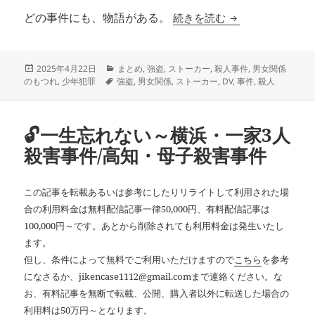
片隅の記録〜三面記
続きを読む
どの事件にも、物語がある。
投
カ
2025年4月22日
まとめ
,
強盗
,
ストーカー
,
殺人事件
,
男女関係
稿
タ
テ
のもつれ
,
少年犯罪
強盗
,
男女関係
,
ストーカー
,
DV
,
事件
,
殺人
日:
グ
ゴ
リ
ー
🔓一生忘れない～横浜・一家3人
殺害事件/高知・母子殺害事件
この記事を転載あるいは参考にしたりリライトして利用された場
合の利用料金は無料配信記事一律50,000円、有料配信記事は
100,000円～です。あとから削除されても利用料金は発生いたし
ます。
但し、条件によって無料でご利用いただけますので
こちら
を参考
になさるか、jikencase1112@gmail.comまで連絡ください。な
お、有料記事を無断で転載、公開、購入者以外に転送した場合の
利用料は50万円～となります。