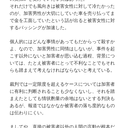
それだけでも風向きは被害女性に対して冷たかった
のが、加害男性が大切にしていた車を売り払ってま
で金を工面していたという話が出ると被害女性に対
するバッシングが加速した。
個人的にはどんな事情があってもだからって殺すか
よ、なので、加害男性に同情はしないが、事件を起
こす以外にないと加害者が思い込む過程、背景につ
いては、たとえ被害者にとって不利なことでもそれ
らも踏まえて考えなければならないと考えている。
裁判では一定限度を超えるケースについては加害者
に有利に判断されることも少なくないし、それを踏
まえたとしても情状酌量の余地はないとする判決も
あるが、報道ではなかなか被害者の落ち度的なもの
は伝わりにくい。
ましてや、直接の被害者以外の人間の言動が根本だ