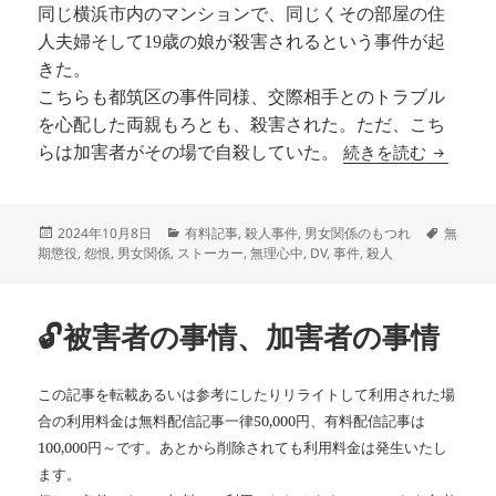
同じ横浜市内のマンションで、同じくその部屋の住
人夫婦そして19歳の娘が殺害されるという事件が起
きた。
こちらも都筑区の事件同様、交際相手とのトラブル
を心配した両親もろとも、殺害された。ただ、こち
🔓一生
続きを読む
らは加害者がその場で自殺していた。
投
カ
タ
2024年10月8日
有料記事
,
殺人事件
,
男女関係のもつれ
無
稿
テ
グ
期懲役
,
怨恨
,
男女関係
,
ストーカー
,
無理心中
,
DV
,
事件
,
殺人
日:
ゴ
リ
ー
🔓被害者の事情、加害者の事情
この記事を転載あるいは参考にしたりリライトして利用された場
合の利用料金は無料配信記事一律50,000円、有料配信記事は
100,000円～です。あとから削除されても利用料金は発生いたし
ます。