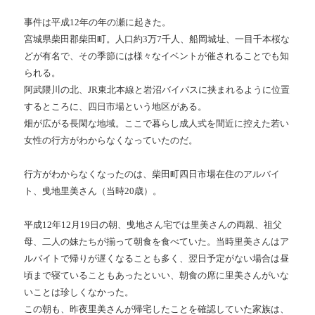
事件は平成12年の年の瀬に起きた。
宮城県柴田郡柴田町。人口約3万7千人、船岡城址、一目千本桜な
どが有名で、その季節には様々なイベントが催されることでも知
られる。
阿武隈川の北、JR東北本線と岩沼バイパスに挟まれるように位置
するところに、四日市場という地区がある。
畑が広がる長閑な地域。ここで暮らし成人式を間近に控えた若い
女性の行方がわからなくなっていたのだ。
行方がわからなくなったのは、柴田町四日市場在住のアルバイ
ト、曵地里美さん（当時20歳）。
平成12年12月19日の朝、曵地さん宅では里美さんの両親、祖父
母、二人の妹たちが揃って朝食を食べていた。当時里美さんはア
ルバイトで帰りが遅くなることも多く、翌日予定がない場合は昼
頃まで寝ていることもあったといい、朝食の席に里美さんがいな
いことは珍しくなかった。
この朝も、昨夜里美さんが帰宅したことを確認していた家族は、