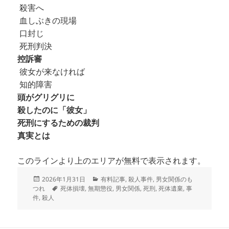
殺害へ
血しぶきの現場
口封じ
死刑判決
控訴審
彼女が来なければ
知的障害
頭がグリグリに
殺したのに「彼女」
死刑にするための裁判
真実とは
このラインより上のエリアが無料で表示されます。
投
カ
2026年1月31日
有料記事
,
殺人事件
,
男女関係のも
稿
タ
テ
つれ
死体損壊
,
無期懲役
,
男女関係
,
死刑
,
死体遺棄
,
事
日:
グ
ゴ
件
,
殺人
リ
ー