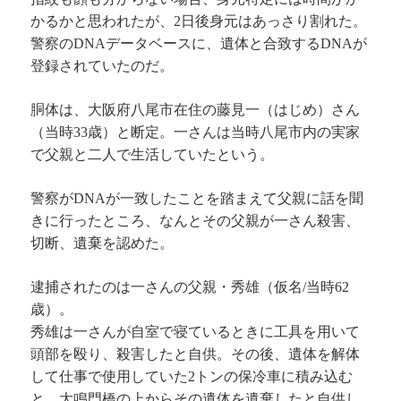
かるかと思われたが、2日後身元はあっさり割れた。
警察のDNAデータベースに、遺体と合致するDNAが
登録されていたのだ。
胴体は、大阪府八尾市在住の藤見一（はじめ）さん
（当時33歳）と断定。一さんは当時八尾市内の実家
で父親と二人で生活していたという。
警察がDNAが一致したことを踏まえて父親に話を聞
きに行ったところ、なんとその父親が一さん殺害、
切断、遺棄を認めた。
逮捕されたのは一さんの父親・秀雄（仮名/当時62
歳）。
秀雄は一さんが自室で寝ているときに工具を用いて
頭部を殴り、殺害したと自供。その後、遺体を解体
して仕事で使用していた2トンの保冷車に積み込む
と、大鳴門橋の上からその遺体を遺棄したと自供し