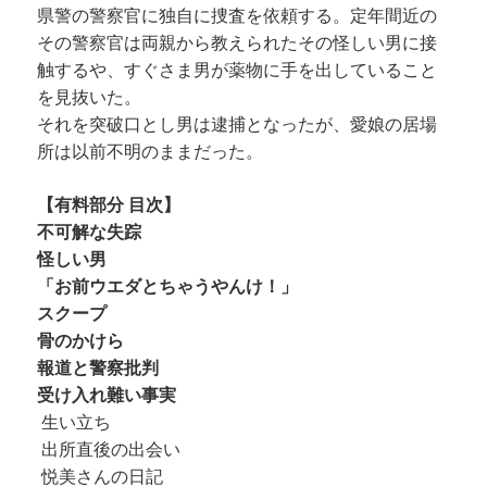
県警の警察官に独自に捜査を依頼する。定年間近の
その警察官は両親から教えられたその怪しい男に接
触するや、すぐさま男が薬物に手を出していること
を見抜いた。
それを突破口とし男は逮捕となったが、愛娘の居場
所は以前不明のままだった。
【有料部分 目次】
不可解な失踪
怪しい男
「お前ウエダとちゃうやんけ！」
スクープ
骨のかけら
報道と警察批判
受け入れ難い事実
生い立ち
出所直後の出会い
悦美さんの日記