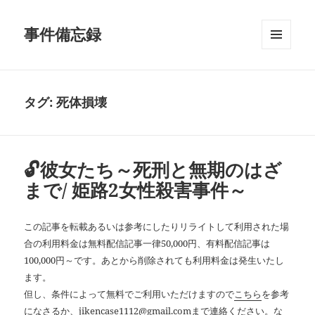
事件備忘録
メニュ
ーとウ
ィジェ
ット
タグ:
死体損壊
🔓彼女たち～死刑と無期のはざ
まで/ 姫路2女性殺害事件～
この記事を転載あるいは参考にしたりリライトして利用された場
合の利用料金は無料配信記事一律50,000円、有料配信記事は
100,000円～です。あとから削除されても利用料金は発生いたし
ます。
但し、条件によって無料でご利用いただけますので
こちら
を参考
になさるか、jikencase1112@gmail.comまで連絡ください。な