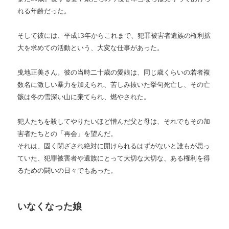
れる年齢だった。
そして彼には、平成13年からこれまで、犯罪被害者遺族の権利拡
大を求めての活動という、大変な仕事があった。
曵地正美さん。彼の当時二十歳の愛娘は、同じ歳くらいの若者複
数名に激しい暴力を加えられ、苦しみ抜いた挙句死亡し、その亡
骸は冬の雪深い山に棄てられ、燃やされた。
犯人たちを殺してやりたいほど憎んだ父と母は、それでもその加
害者たちとの「再会」を望んだ。
それは、固く閉ざされ絶対に開けられるはずがないと誰もが思っ
ていた、犯罪被害者や遺族にとって大切な大切な、ある権利を得
るための闘いの日々でもあった。
いなくなった娘