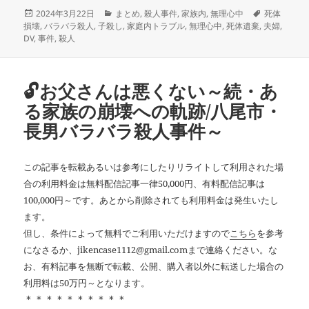
投
カ
タ
2024年3月22日
まとめ
,
殺人事件
,
家族内
,
無理心中
死体
稿
テ
グ
損壊
,
バラバラ殺人
,
子殺し
,
家庭内トラブル
,
無理心中
,
死体遺棄
,
夫婦
,
日:
ゴ
DV
,
事件
,
殺人
リ
ー
🔓お父さんは悪くない～続・あ
る家族の崩壊への軌跡/八尾市・
長男バラバラ殺人事件～
この記事を転載あるいは参考にしたりリライトして利用された場
合の利用料金は無料配信記事一律50,000円、有料配信記事は
100,000円～です。あとから削除されても利用料金は発生いたし
ます。
但し、条件によって無料でご利用いただけますので
こちら
を参考
になさるか、jikencase1112@gmail.comまで連絡ください。な
お、有料記事を無断で転載、公開、購入者以外に転送した場合の
利用料は50万円～となります。
＊＊＊＊＊＊＊＊＊＊