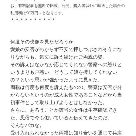
お、有料記事を無断で転載、公開、購入者以外に転送した場合の
利用料は50万円～となります。
＊＊＊＊＊＊＊＊＊＊
何度その映像を見ただろうか。
愛娘の安否がわからず不安で押しつぶされそうにな
りながらも、気丈に訴え続けたご両親の姿。
その訴えはなかなか応じてくれない警察への怒りと
いうよりも戸惑い、どうして娘を捜してくれない
の？という思いが強かったように見えた。
両親は何度も何度も訴えたものの、警察は安否が分
からないというのが成人女性であることなどから当
初事件として取り上げようとはしなかった。
さらに、あろうことか該当の女性は生存確認でき
た、風俗で今も働いていると伝えてきたのだ。
そんなバカな。
受け入れられなかった両親は知り合いを通じて兵庫