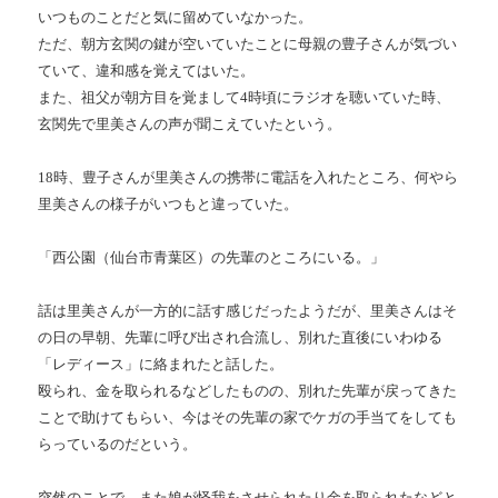
いつものことだと気に留めていなかった。
ただ、朝方玄関の鍵が空いていたことに母親の豊子さんが気づい
ていて、違和感を覚えてはいた。
また、祖父が朝方目を覚まして4時頃にラジオを聴いていた時、
玄関先で里美さんの声が聞こえていたという。
18時、豊子さんが里美さんの携帯に電話を入れたところ、何やら
里美さんの様子がいつもと違っていた。
「西公園（仙台市青葉区）の先輩のところにいる。」
話は里美さんが一方的に話す感じだったようだが、里美さんはそ
の日の早朝、先輩に呼び出され合流し、別れた直後にいわゆる
「レディース」に絡まれたと話した。
殴られ、金を取られるなどしたものの、別れた先輩が戻ってきた
ことで助けてもらい、今はその先輩の家でケガの手当てをしても
らっているのだという。
突然のことで、また娘が怪我をさせられたり金を取られたなどと