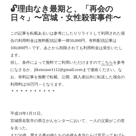
🔓理由なき最期と、「再会の
日々」〜宮城・女性殺害事件〜
この記事を転載あるいは参考にしたりリライトして利用された場
合の利用料金は無料配信記事一律50,000円、有料配信記事は
100,000円～です。あとから削除されても利用料金は発生いたし
ます。
但し、条件によって無料でご利用いただけますので
こちら
を参考
になさるか、jikencase1112@gmail.comまで連絡ください。な
お、有料記事を無断で転載、公開、購入者以外に転送した場合の
利用料は50万円～となります。
＊＊＊＊＊＊＊＊＊＊
平成18年1月31日。
宮城県名取市の県立がんセンターにおいて、一人の父親がこの世
を去った。
まだ50歳。愛する妻や娘たちの今後を本当ならば見守ってあげら