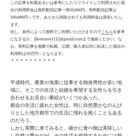
この記事を転載あるいは参考にしたりリライトして利用された場
合の利用料金は無料配信記事一律50,000円、有料配信記事は
100,000円～です。あとから削除されても利用料金は発生いたし
ます。
但し、条件によって無料でご利用いただけますので
こちら
を参考
になさるか、jikencase1112@gmail.comまで連絡ください。な
お、有料記事を無断で転載、公開、購入者以外に転送した場合の
利用料は50万円～となります。
＊＊＊＊＊＊＊＊＊＊
平成時代、農業や漁業に従事する独身男性が多い地
域に、そこでの生活と結婚を希望する女性らを引き
合わせるお見合い番組がいくつかあった。
都会の生活に疲れた女性は、時に自然豊かなのんび
りとした地方都市での生活に憧れを抱くこともある
のだろう。
しかし実際に来てみると、確かに食べ物は美味しい
し自然は豊かだが、その生活を維持するためには想