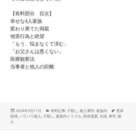
【有料部分 目次】
幸せな4人家族
変わり果てた両親
他害行為と絶望
「もう、悩まなくて済む」
「お父さんは悪くない」
医療観察法
当事者と他人の距離
投
カ
タ
2024年3月11日
有料記事
,
子殺し
,
殺人事件
,
家族内
死体
稿
テ
グ
損壊
,
バラバラ殺人
,
子殺し
,
家庭内トラブル
,
死体遺棄
,
夫婦
,
事件
,
殺
日:
ゴ
人
リ
ー