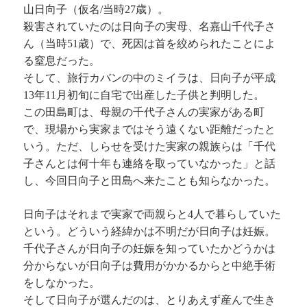
山日向子（仮名/当時27歳）。
殺害されていたのは日向子の実母、名嘉山千代子さ
ん（当時51歳）で、死因は首を絞められたことによ
る窒息だった。
そして、旅行カバンの中のミイラは、日向子が平成
13年11月初旬に自宅で出産した子供と判明した。
この田島町は、母親の千代子さんの実家がある町
で、現場から実家まではそう遠くない距離だったと
いう。ただ、しらせを受けた実家の親族らは「千代
子さんとは何十年も連絡を取っていなかった」と話
し、今回日向子と田島へ来たことも知らなかった。
日向子はそれまで実家で両親らと4人で暮らしていた
という。どういう経緯かは不明だが日向子は妊娠。
千代子さんが日向子の妊娠を知っていたかどうかは
分からないが日向子は費用がかかるからと中絶手術
をしなかった。
そして日向子が選んだのは、とりあえず産んで生き