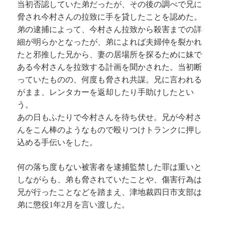
当初否認していた弟だったが、その後の調べで兄に
脅され今村さんの拉致に手を貸したことを認めた。
弟の逮捕によって、今村さん拉致から殺害までの詳
細が明らかとなったが、弟によれば夫婦仲を裂かれ
たと邪推した兄から、妻の居場所を探るために妹で
ある今村さんを拉致する計画を聞かされた。当初断
っていたものの、何度も脅され共謀。兄に言われる
がまま、レンタカーを返却したり手助けしたとい
う。
あの日もふたりで今村さんを待ち伏せ。兄が今村さ
んをこん棒のようなもので殴りつけトランクに押し
込める手伝いをした。
何の落ち度もない被害者を逮捕監禁した罪は重いと
しながらも、弟も脅されていたことや、傷害行為は
兄が行ったことなどを踏まえ、津地裁四日市支部は
弟に懲役1年2月を言い渡した。