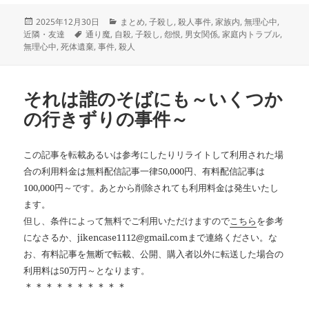
投
カ
2025年12月30日
まとめ
,
子殺し
,
殺人事件
,
家族内
,
無理心中
,
稿
タ
テ
近隣・友達
通り魔
,
自殺
,
子殺し
,
怨恨
,
男女関係
,
家庭内トラブル
,
日:
グ
ゴ
無理心中
,
死体遺棄
,
事件
,
殺人
リ
ー
それは誰のそばにも～いくつか
の行きずりの事件～
この記事を転載あるいは参考にしたりリライトして利用された場
合の利用料金は無料配信記事一律50,000円、有料配信記事は
100,000円～です。あとから削除されても利用料金は発生いたし
ます。
但し、条件によって無料でご利用いただけますので
こちら
を参考
になさるか、jikencase1112@gmail.comまで連絡ください。な
お、有料記事を無断で転載、公開、購入者以外に転送した場合の
利用料は50万円～となります。
＊＊＊＊＊＊＊＊＊＊