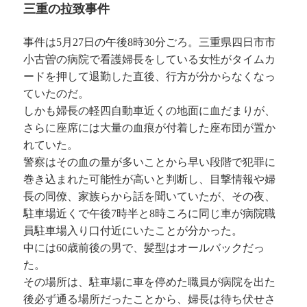
三重の拉致事件
事件は5月27日の午後8時30分ごろ。三重県四日市市
小古曽の病院で看護婦長をしている女性がタイムカ
ードを押して退勤した直後、行方が分からなくなっ
ていたのだ。
しかも婦長の軽四自動車近くの地面に血だまりが、
さらに座席には大量の血痕が付着した座布団が置か
れていた。
警察はその血の量が多いことから早い段階で犯罪に
巻き込まれた可能性が高いと判断し、目撃情報や婦
長の同僚、家族らから話を聞いていたが、その夜、
駐車場近くで午後7時半と8時ころに同じ車が病院職
員駐車場入り口付近にいたことが分かった。
中には60歳前後の男で、髪型はオールバックだっ
た。
その場所は、駐車場に車を停めた職員が病院を出た
後必ず通る場所だったことから、婦長は待ち伏せさ