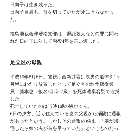
日向子は生き残った。
日向子自身も、首を切っていたが死にきらなかっ
た。
福島地裁会津若松支部は、嘱託殺人などの罪に問わ
れた日向子に対して懲役4年を言い渡した。
足立区の母親
平成10年8月6日。警視庁西新井署は次男の遺体を1ヶ
月半にわたり放置したとして足立区の飲食店従業
員、藤本恵（仮名/当時27歳）を死体遺棄容疑で逮捕
した。
死亡していたのは当時1歳の駿也くん。
6日の夕方、近く住んでいる恵の父親から消防に通報
があったという。しかしその通報内容は、「娘が帰
宅したら娘の夫が首を吊っていた」というものだっ