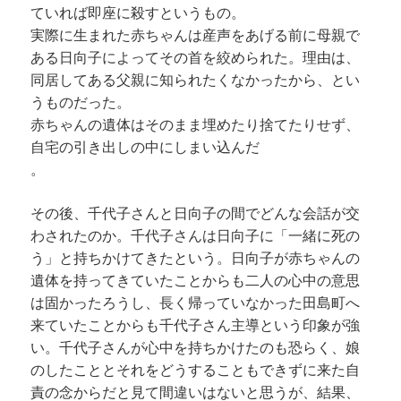
ていれば即座に殺すというもの。
実際に生まれた赤ちゃんは産声をあげる前に母親で
ある日向子によってその首を絞められた。理由は、
同居してある父親に知られたくなかったから、とい
うものだった。
赤ちゃんの遺体はそのまま埋めたり捨てたりせず、
自宅の引き出しの中にしまい込んだ
。
その後、千代子さんと日向子の間でどんな会話が交
わされたのか。千代子さんは日向子に「一緒に死の
う」と持ちかけてきたという。日向子が赤ちゃんの
遺体を持ってきていたことからも二人の心中の意思
は固かったろうし、長く帰っていなかった田島町へ
来ていたことからも千代子さん主導という印象が強
い。千代子さんが心中を持ちかけたのも恐らく、娘
のしたこととそれをどうすることもできずに来た自
責の念からだと見て間違いはないと思うが、結果、