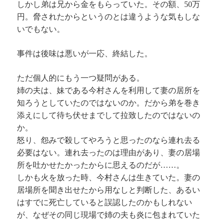
しかし弟は兄から金をもらっていた。その額、50万
円。脅されたからというのとは違うような気もしな
いでもない。
事件は後味は悪いが一応、終結した。
ただ個人的にもう一つ疑問がある。
姉の夫は、妹である今村さんを利用して妻の居所を
知ろうとしていたのではないのか。だから弟を巻き
添えにして待ち伏せまでして拉致したのではないの
か。
怒り、怨みで殺してやろうと思ったのなら連れ去る
必要はない。連れ去ったのは理由があり、妻の居場
所を吐かせたかったからに思えるのだが……。
しかも火を放った時、今村さんは生きていた。妻の
居場所を聞き出せたから用なしと判断した、あるい
はすでに死亡していると誤認したのかもしれない
が、なぜその同じ現場で姉の夫も炎に包まれていた