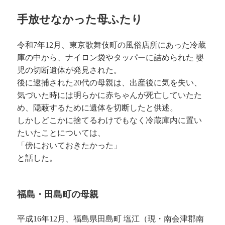
手放せなかった母ふたり
令和7年12月、東京歌舞伎町の風俗店所にあった冷蔵
庫の中から、ナイロン袋やタッパーに詰められた 嬰
児の切断遺体が発見された。
後に逮捕された20代の母親は、出産後に気を失い、
気づいた時には明らかに赤ちゃんが死亡していたた
め、隠蔽するために遺体を切断したと供述。
しかしどこかに捨てるわけでもなく冷蔵庫内に置い
たいたことについては、
「傍においておきたかった」
と話した。
福島・田島町の母親
平成16年12月、福島県田島町 塩江（現・南会津郡南