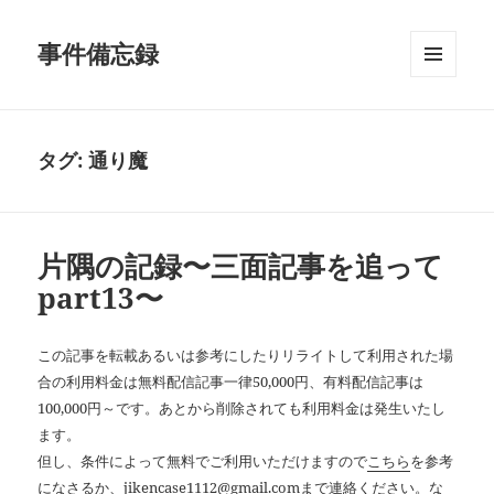
事件備忘録
メニュ
ーとウ
ィジェ
ット
タグ:
通り魔
片隅の記録〜三面記事を追って
part13〜
この記事を転載あるいは参考にしたりリライトして利用された場
合の利用料金は無料配信記事一律50,000円、有料配信記事は
100,000円～です。あとから削除されても利用料金は発生いたし
ます。
但し、条件によって無料でご利用いただけますので
こちら
を参考
になさるか、jikencase1112@gmail.comまで連絡ください。な