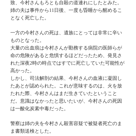
致、今村さんもろとも自殺の道連れにしたとみた。
姉の夫は事件から11日後、一度も昏睡から醒めるこ
となく死亡した。
一方の今村さんの死は、遺族にとっては非常に辛い
ものとなった。
大量の出血痕は今村さんが勤務する病院の医師らが
命の危険があると危惧するほどだったため、発見さ
れた深夜2時の時点ではすでに死亡していた可能性が
高かった。
しかし、司法解剖の結果、今村さんの血液に凝固し
たあとが認められた。これが意味するのは、火を放
たれた際、今村さんはまだ生きていたということ
だ。意識はなかったと思いたいが、今村さんの死因
は一酸化炭素中毒だった。
警察は姉の夫を今村さん殺害容疑で被疑者死亡のま
ま書類送検とした。