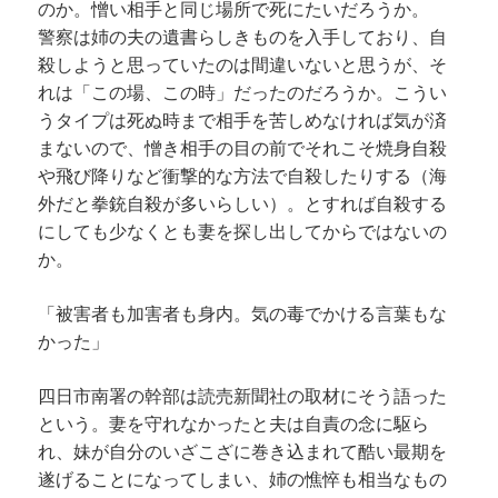
のか。憎い相手と同じ場所で死にたいだろうか。
警察は姉の夫の遺書らしきものを入手しており、自
殺しようと思っていたのは間違いないと思うが、そ
れは「この場、この時」だったのだろうか。こうい
うタイプは死ぬ時まで相手を苦しめなければ気が済
まないので、憎き相手の目の前でそれこそ焼身自殺
や飛び降りなど衝撃的な方法で自殺したりする（海
外だと拳銃自殺が多いらしい）。とすれば自殺する
にしても少なくとも妻を探し出してからではないの
か。
「被害者も加害者も身内。気の毒でかける言葉もな
かった」
四日市南署の幹部は読売新聞社の取材にそう語った
という。妻を守れなかったと夫は自責の念に駆ら
れ、妹が自分のいざこざに巻き込まれて酷い最期を
遂げることになってしまい、姉の憔悴も相当なもの