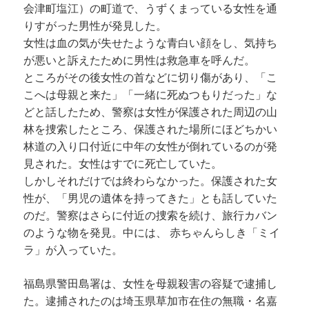
会津町塩江）の町道で、うずくまっている女性を通
りすがった男性が発見した。
女性は血の気が失せたような青白い顔をし、気持ち
が悪いと訴えたために男性は救急車を呼んだ。
ところがその後女性の首などに切り傷があり、「こ
こへは母親と来た」「一緒に死ぬつもりだった」な
どと話したため、警察は女性が保護された周辺の山
林を捜索したところ、保護された場所にほどちかい
林道の入り口付近に中年の女性が倒れているのが発
見された。女性はすでに死亡していた。
しかしそれだけでは終わらなかった。保護された女
性が、「男児の遺体を持ってきた」とも話していた
のだ。警察はさらに付近の捜索を続け、旅行カバン
のような物を発見。中には、 赤ちゃんらしき「ミイ
ラ」が入っていた。
福島県警田島署は、女性を母親殺害の容疑で逮捕し
た。逮捕されたのは埼玉県草加市在住の無職・名嘉