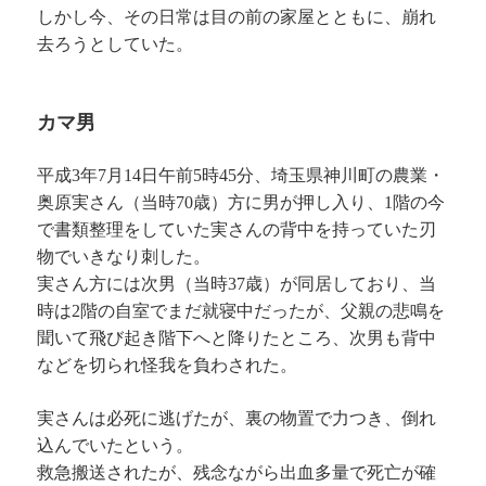
しかし今、その日常は目の前の家屋とともに、崩れ
去ろうとしていた。
カマ男
平成3年7月14日午前5時45分、埼玉県神川町の農業・
奥原実さん（当時70歳）方に男が押し入り、1階の今
で書類整理をしていた実さんの背中を持っていた刃
物でいきなり刺した。
実さん方には次男（当時37歳）が同居しており、当
時は2階の自室でまだ就寝中だったが、父親の悲鳴を
聞いて飛び起き階下へと降りたところ、次男も背中
などを切られ怪我を負わされた。
実さんは必死に逃げたが、裏の物置で力つき、倒れ
込んでいたという。
救急搬送されたが、残念ながら出血多量で死亡が確