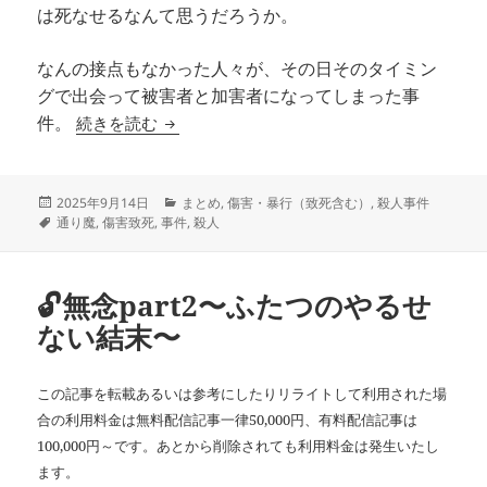
は死なせるなんて思うだろうか。
なんの接点もなかった人々が、その日そのタイミン
グで出会って被害者と加害者になってしまった事
それは誰のそばにも～いくつかの行きずり
続きを読む
件。
投
カ
2025年9月14日
まとめ
,
傷害・暴行（致死含む）
,
殺人事件
稿
タ
テ
通り魔
,
傷害致死
,
事件
,
殺人
日:
グ
ゴ
リ
ー
🔓無念part2〜ふたつのやるせ
ない結末〜
この記事を転載あるいは参考にしたりリライトして利用された場
合の利用料金は無料配信記事一律50,000円、有料配信記事は
100,000円～です。あとから削除されても利用料金は発生いたし
ます。