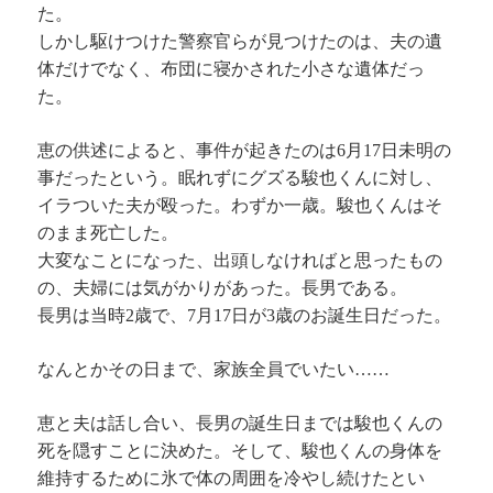
た。
しかし駆けつけた警察官らが見つけたのは、夫の遺
体だけでなく、布団に寝かされた小さな遺体だっ
た。
恵の供述によると、事件が起きたのは6月17日未明の
事だったという。眠れずにグズる駿也くんに対し、
イラついた夫が殴った。わずか一歳。駿也くんはそ
のまま死亡した。
大変なことになった、出頭しなければと思ったもの
の、夫婦には気がかりがあった。長男である。
長男は当時2歳で、7月17日が3歳のお誕生日だった。
なんとかその日まで、家族全員でいたい……
恵と夫は話し合い、長男の誕生日までは駿也くんの
死を隠すことに決めた。そして、駿也くんの身体を
維持するために氷で体の周囲を冷やし続けたとい