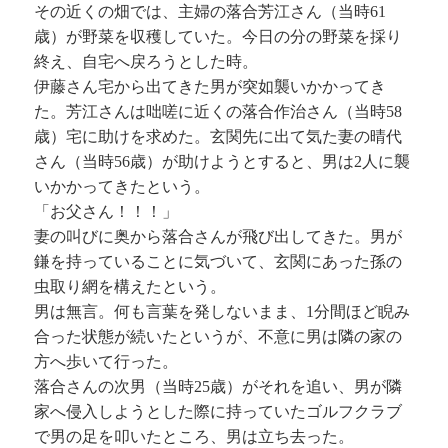
その近くの畑では、主婦の落合芳江さん（当時61
歳）が野菜を収穫していた。今日の分の野菜を採り
終え、自宅へ戻ろうとした時。
伊藤さん宅から出てきた男が突如襲いかかってき
た。芳江さんは咄嗟に近くの落合作治さん（当時58
歳）宅に助けを求めた。玄関先に出て気た妻の晴代
さん（当時56歳）が助けようとすると、男は2人に襲
いかかってきたという。
「お父さん！！！」
妻の叫びに奥から落合さんが飛び出してきた。男が
鎌を持っていることに気づいて、玄関にあった孫の
虫取り網を構えたという。
男は無言。何も言葉を発しないまま、1分間ほど睨み
合った状態が続いたというが、不意に男は隣の家の
方へ歩いて行った。
落合さんの次男（当時25歳）がそれを追い、男が隣
家へ侵入しようとした際に持っていたゴルフクラブ
で男の足を叩いたところ、男は立ち去った。