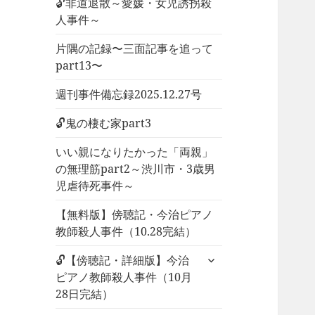
🔓非道退散～愛媛・女児誘拐殺
人事件～
片隅の記録〜三面記事を追って
part13〜
週刊事件備忘録2025.12.27号
🔓鬼の棲む家part3
いい親になりたかった「両親」
の無理筋part2～渋川市・3歳男
児虐待死事件～
【無料版】傍聴記・今治ピアノ
教師殺人事件（10.28完結）
サ
🔓【傍聴記・詳細版】今治
ブ
ピアノ教師殺人事件（10月
メ
28日完結）
ニ