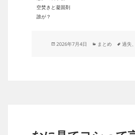
空焚きと凝固剤
誰が？
投
カ
タ
2026年7月4日
まとめ
過失
稿
テ
グ
日:
ゴ
リ
ー