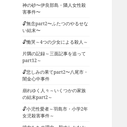
神の砂〜伊良部島・隣人女性殺
害事件〜
🔓無念part2〜ふたつのやるせな
い結末〜
🔓慟哭～4つの少女による殺人～
片隅の記録～三面記事を追って
part12～
🔓悲しみの果てpart2〜八尾市・
闇金心中事件
崩れゆく人々～いくつかの家族
の結末part2～
🔓小児性愛者～羽島市・小学2年
女児殺害事件～