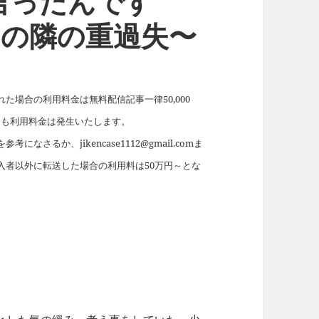
言ったんです
なたの隣の重過失〜
場合の利用料金は無料配信記事一律50,000
れても利用料金は発生いたします。
を参考になさるか、jikencase1112@gmail.comま
入者以外に転送した場合の利用料は50万円～とな