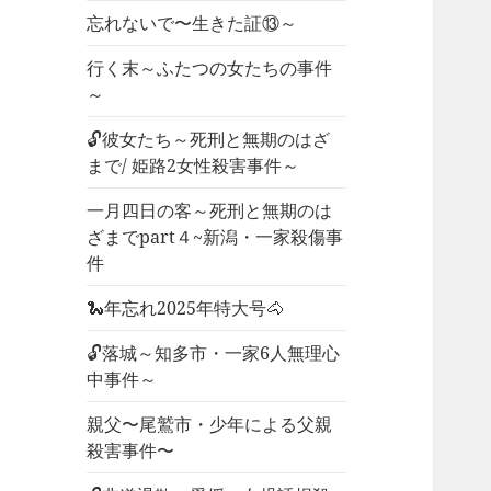
忘れないで〜生きた証⑬～
行く末～ふたつの女たちの事件
～
🔓彼女たち～死刑と無期のはざ
まで/ 姫路2女性殺害事件～
一月四日の客～死刑と無期のは
ざまでpart４~新潟・一家殺傷事
件
🐍年忘れ2025年特大号🐴
🔓落城～知多市・一家6人無理心
中事件～
親父〜尾鷲市・少年による父親
殺害事件〜