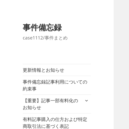
事件備忘録
case1112/事件まとめ
更新情報とお知らせ
事件備忘録記事利用についての
約束事
サ
【重要】記事一部有料化の
ブ
お知らせ
メ
ニ
有料記事購入の仕方および特定
ュ
商取引法に基づく表記