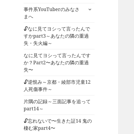
ー
サ
事件系YouTuberのみなさ
を
ブ
まへ
展
メ
開
ニ
🔓なに見てヨシって言ったんで
ュ
すかpart3～あなたの隣の重過
ー
失・失火編～
を
なに見てヨシって言ったんです
展
か？Part2〜あなたの隣の重過
開
失〜
🔓逆恨み～京都・綾部市児童12
人死傷事件～
片隅の記録～三面記事を追って
part14～
🔓忘れないで〜生きた証14 鬼の
棲む家part4〜