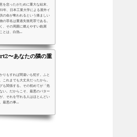
意を怠ったがために重大な結末、
31年、日本工業大学による屋外イ
供の命が奪われるという痛ましい
物の罪名は重過失致死罪である。
く、その周囲に燃えやすい鉋屑
とは、白熱...
rt2〜あなたの隣の重
かりもすれば間違いも犯す。ふと
、これまでも大丈夫だったから。
グも関係する。その初めてが「危
ない。だからこそ、最悪のパター
が、それを守れる人はほとんどい
最悪の事...