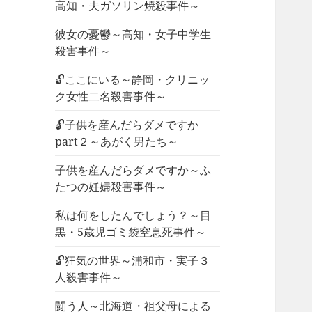
高知・夫ガソリン焼殺事件～
彼女の憂鬱～高知・女子中学生
殺害事件～
🔓ここにいる～静岡・クリニッ
ク女性二名殺害事件～
🔓子供を産んだらダメですか
part２～あがく男たち～
子供を産んだらダメですか～ふ
たつの妊婦殺害事件～
私は何をしたんでしょう？～目
黒・5歳児ゴミ袋窒息死事件～
🔓狂気の世界～浦和市・実子３
人殺害事件～
闘う人～北海道・祖父母による