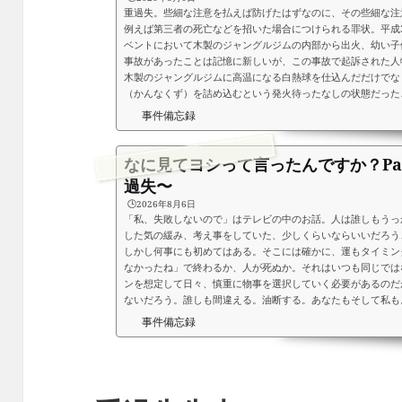
重過失。些細な注意を払えば防げたはずなのに、その些細な注
例えば第三者の死亡などを招いた場合につけられる罪状。平成
ベントにおいて木製のジャングルジムの内部から出火、幼い子
事故があったことは記憶に新しいが、この事故で起訴された人
木製のジャングルジムに高温になる白熱球を仕込んだだけでな
（かんなくず）を詰め込むという発火待ったなしの状態だったこ
事件備忘録
なに見てヨシって言ったんですか？Pa
過失〜
🕒️2026年8月6日
「私、失敗しないので」はテレビの中のお話。人は誰しもうっ
した気の緩み、考え事をしていた、少しくらいならいいだろう
しかし何事にも初めてはある。そこには確かに、運もタイミン
なかったね」で終わるか、人が死ぬか。それはいつも同じでは
ンを想定して日々、慎重に物事を選択していく必要があるのだ
ないだろう。誰しも間違える。油断する。あなたもそして私も。
事件備忘録