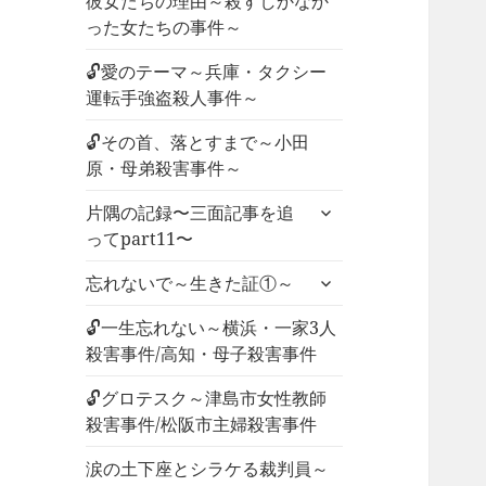
彼女たちの理由～殺すしかなか
った女たちの事件～
🔓愛のテーマ～兵庫・タクシー
運転手強盗殺人事件～
🔓その首、落とすまで～小田
原・母弟殺害事件～
サ
片隅の記録〜三面記事を追
ブ
ってpart11〜
メ
サ
ニ
忘れないで～生きた証①～
ブ
ュ
メ
🔓一生忘れない～横浜・一家3人
ー
ニ
殺害事件/高知・母子殺害事件
を
ュ
展
🔓グロテスク～津島市女性教師
ー
開
殺害事件/松阪市主婦殺害事件
を
展
涙の土下座とシラケる裁判員～
開