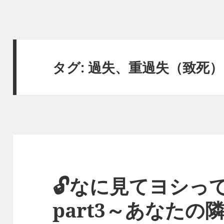
タグ:
過失、重過失（致死）
🔓なに見てヨシっ
part3～あなた