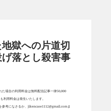
た地獄への片道切
投げ落とし殺害事
場合の利用料金は無料配信記事一律50,000
れても利用料金は発生いたします。
を参考になさるか、jikencase1112@gmail.comま