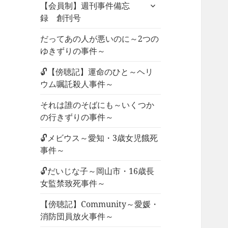
サ
ュ
【会員制】週刊事件備忘
ブ
ー
録 創刊号
メ
を
ニ
だってあの人が悪いのに～2つの
展
ュ
ゆきずりの事件～
開
ー
🔓【傍聴記】運命のひと～ヘリ
を
ウム嘱託殺人事件～
展
開
それは誰のそばにも～いくつか
の行きずりの事件～
🔓メビウス～愛知・3歳女児餓死
事件～
🔓だいじな子～岡山市・16歳長
女監禁致死事件～
【傍聴記】Community～愛媛・
消防団員放火事件～