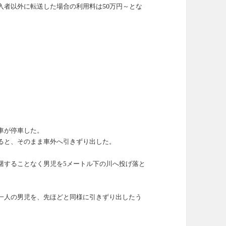
入者以外に転送した場合の利用料は50万円～とな
車が停車した。
ると、そのまま車外へ引きずり出した。
躇することなく男児を5メートル下の川へ投げ落と
一人の男児を、先ほどと同様に引きずり出したう