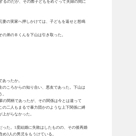
婚するのだが、その際子どもをめぐって夫婦の間に
元妻の実家へ押しかけては、子どもを返せと怒鳴
その弟のＢくんを下山は引き取った。
であったか。
生のころからの知り合い、悪友であった。
下山は
う。
後輩の間柄であったが、その関係は今とは違って
この二人もまるで暴力団かのような上下関係に縛
が上がらなかった。
だった。1度結婚に失敗はしたものの、その後再婚
含め3人の男児をもうけている。