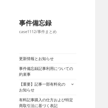
事件備忘録
case1112/事件まとめ
更新情報とお知らせ
事件備忘録記事利用についての
約束事
サ
【重要】記事一部有料化の
ブ
お知らせ
メ
ニ
有料記事購入の仕方および特定
ュ
商取引法に基づく表記