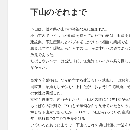
下山のそれまで
下山は、栃木県小山市の裕福な家に生まれた。
小山市内でいくつも不動産を持っていた下山家は、財産を
建設業、不動産業などバブル期にかけては相当な業績であ
恵まれすぎた環境がもたらすのは、時に非行への道である
放題であった。
たばこやシンナーは当たり前、無免許でバイクを乗り回し
なかった。
高校を卒業後は、父が経営する建設会社へ就職し、1990
同時期、結婚もし子供も生まれたが、およそ1年で離婚。そ
の女性と再婚した。
女性も再婚で、連れ子もおり、下山との間にも1男1女が
もっぱらの評判で、下山も子煩悩な面を見せていたという
幸せな下山家であったが、2002年、下山が行っていた産
年、執行猶予5年の判決を受ける。
いろいろとあったようで、下山はこれを境に転落の一途を