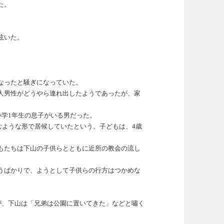
た。
呟いた。
なったと騒ぎになっていた。
人男性がどうやら連れ出したようであったが、家
小学1年生の息子がいる男だった。
込むような形で居候していたという。子どもは、4歳
もたちは下山の子供らとともに近所の教会の流し
うばかりで、ようとして子供らの行方はつかめな
が、下山は「兄弟は公園に置いてきた」などと嘯く