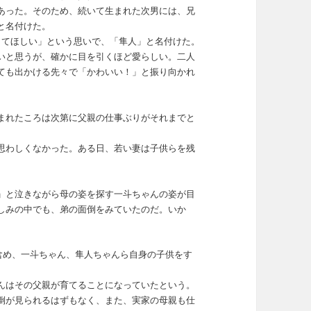
あった。そのため、続いて生まれた次男には、兄
と名付けた。
きてほしい」という思いで、「隼人」と名付けた。
いと思うが、確かに目を引くほど愛らしい。
二人
ても出かける先々で「かわいい！」と振り向かれ
まれたころは次第に父親の仕事ぶりがそれまでと
思わしくなかった。ある日、若い妻は子供らを残
」と泣きながら母の姿を探す一斗ちゃんの姿が目
しみの中でも、弟の面倒をみていたのだ。いか
も含め、一斗ちゃん、隼人ちゃんら自身の子供をす
んはその父親が育てることになっていたという。
倒が見られるはずもなく、また、実家の母親も仕