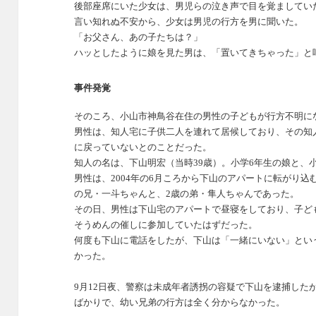
後部座席にいた少女は、男児らの泣き声で目を覚ましてい
言い知れぬ不安から、少女は男児の行方を男に聞いた。
「お父さん、あの子たちは？」
ハッとしたように娘を見た男は、「置いてきちゃった」と
事件発覚
そのころ、小山市神鳥谷在住の男性の子どもが行方不明に
男性は、知人宅に子供二人を連れて居候しており、その知
に戻っていないとのことだった。
知人の名は、下山明宏（当時39歳）。小学6年生の娘と、
男性は、2004年の6月ころから下山のアパートに転がり
の兄・一斗ちゃんと、2歳の弟・隼人ちゃんであった。
その日、男性は下山宅のアパートで昼寝をしており、子ど
そうめんの催しに参加していたはずだった。
何度も下山に電話をしたが、下山は「一緒にいない」とい
かった。
9月12日夜、警察は未成年者誘拐の容疑で下山を逮捕した
ばかりで、幼い兄弟の行方は全く分からなかった。