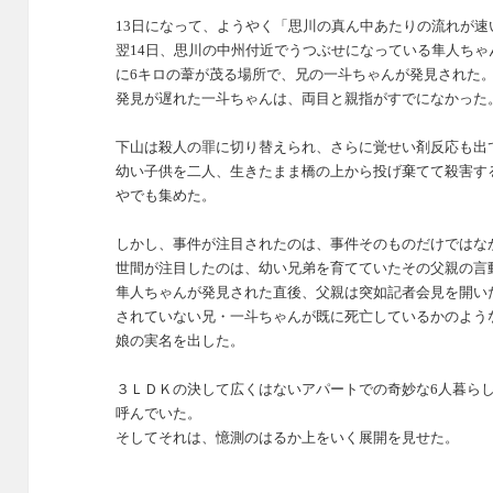
13日になって、ようやく「思川の真ん中あたりの流れが
翌14日、思川の中州付近でうつぶせになっている隼人ちゃ
に6キロの葦が茂る場所で、兄の一斗ちゃんが発見された
発見が遅れた一斗ちゃんは、両目と親指がすでになかった
下山は殺人の罪に切り替えられ、さらに覚せい剤反応も出
幼い子供を二人、生きたまま橋の上から投げ棄てて殺害す
やでも集めた。
しかし、事件が注目されたのは、事件そのものだけではな
世間が注目したのは、幼い兄弟を育てていたその父親の言
隼人ちゃんが発見された直後、父親は突如記者会見を開い
されていない兄・一斗ちゃんが既に死亡しているかのよう
娘の実名を出した。
３ＬＤＫの決して広くはないアパートでの奇妙な6人暮ら
呼んでいた。
そしてそれは、憶測のはるか上をいく展開を見せた。