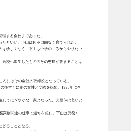
管理する会社まであった。
ったといい、下山は何不自由なく育てられた。
のは珍しくなく、下山も中学のころからやりたい
、高校へ進学したもののその態度が改まることは
年ころにはその会社の取締役となっている。
の後すぐに別の女性と交際を始め、1995年にそ
誕生してにぎやかな一家となった。
夫婦仲は良いと
。
業廃棄物関連の仕事で過ちを犯し、下山は懲役3
たどることとなる。