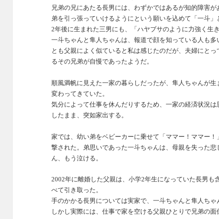
兄弟の兄にあたる長男には、わずかではあるが知的障害が
弟を引っ張っていけるようにという願いを込めて「一斗」
2年後に生まれた三男にも、「ハヤブサのように力強く生
一斗ちゃんと隼人ちゃんは、報道で顔を知っている人も多
とも父親によく似ていると私は感じたのだが、夫婦にとっ
るその兄弟が自慢であったようだ。
順風満帆に見えた一家の暮らしだったが、隼人ちゃんが生
変わってきていた。
気分によって仕事を休んだりするため、一家の経済状況は
したまま、突如家出する。
家では、幼い弟をベビーカーに乗せて「ママー！ママー！
撃された。
弟思いであった一斗ちゃんは、母親を失った悲
ん、もう泣ける。
2002年に離婚した父親は、小学2年生になっていた長男
べて引き取った。
手のかかる長男については実家で、一斗ちゃんと隼人ちゃ
しかし実際には、仕事で家を空ける父親ひとりで兄弟の面