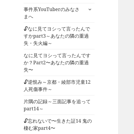
ー
サ
事件系YouTuberのみなさ
を
ブ
まへ
展
メ
開
ニ
🔓なに見てヨシって言ったんで
ュ
すかpart3～あなたの隣の重過
ー
失・失火編～
を
なに見てヨシって言ったんです
展
か？Part2〜あなたの隣の重過
開
失〜
🔓逆恨み～京都・綾部市児童12
人死傷事件～
片隅の記録～三面記事を追って
part14～
🔓忘れないで〜生きた証14 鬼の
棲む家part4〜