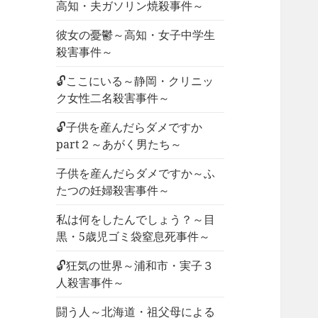
高知・夫ガソリン焼殺事件～
彼女の憂鬱～高知・女子中学生
殺害事件～
🔓ここにいる～静岡・クリニッ
ク女性二名殺害事件～
🔓子供を産んだらダメですか
part２～あがく男たち～
子供を産んだらダメですか～ふ
たつの妊婦殺害事件～
私は何をしたんでしょう？～目
黒・5歳児ゴミ袋窒息死事件～
🔓狂気の世界～浦和市・実子３
人殺害事件～
闘う人～北海道・祖父母による