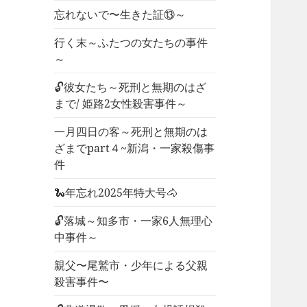
忘れないで〜生きた証⑬～
行く末～ふたつの女たちの事件
～
🔓彼女たち～死刑と無期のはざ
まで/ 姫路2女性殺害事件～
一月四日の客～死刑と無期のは
ざまでpart４~新潟・一家殺傷事
件
🐍年忘れ2025年特大号🐴
🔓落城～知多市・一家6人無理心
中事件～
親父〜尾鷲市・少年による父親
殺害事件〜