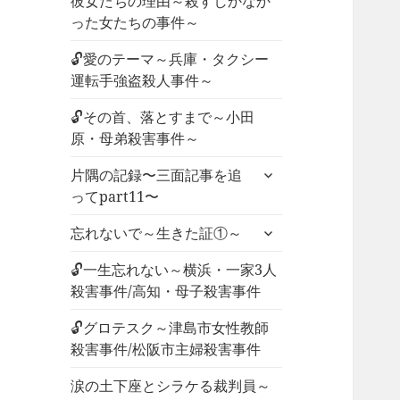
彼女たちの理由～殺すしかなか
った女たちの事件～
🔓愛のテーマ～兵庫・タクシー
運転手強盗殺人事件～
🔓その首、落とすまで～小田
原・母弟殺害事件～
サ
片隅の記録〜三面記事を追
ブ
ってpart11〜
メ
サ
ニ
忘れないで～生きた証①～
ブ
ュ
メ
🔓一生忘れない～横浜・一家3人
ー
ニ
殺害事件/高知・母子殺害事件
を
ュ
展
🔓グロテスク～津島市女性教師
ー
開
殺害事件/松阪市主婦殺害事件
を
展
涙の土下座とシラケる裁判員～
開