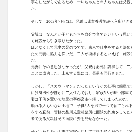
事をしながらであるため、一斗ちゃんと隼人ちゃんは父親
た。
そして、2003年7月には、兄弟は児童養護施設へ入所せざ
父親は、なんとか子どもたちを自分で育てたいという思い
く施設から引き取りたかった。
ほどなくして元妻の兄のつてで、東京で仕事をすると決め
ため元妻に協力を仰いだ。
二人が復縁するといえば、施設
だ。
元妻にその意思はなかったが、父親は必死に説得して、二
ことに成功した。上京する際には、長男も同行させた。
しかし、「スカウトマン」だったというその仕事は簡単で
に独身男性がほかに二人住んでおり、家族5人が狭い部屋
妻は子供を置いて地元の宇都宮市へ帰ってしまったのだ。
頼れる人もいない土地で、子供3人を男で一つで育てられ
をする直前、管轄の品川児童相談所に面談の約束をしてた
者である父親はその面談に姿を見せなかった。
子どもたちを小山市の実家へ戻して世話を頼んだのち、20