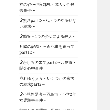
神の砂〜伊良部島・隣人女性殺
害事件〜
🔓無念part2〜ふたつのやるせな
い結末〜
🔓慟哭～4つの少女による殺人～
片隅の記録～三面記事を追って
part12～
🔓悲しみの果てpart2〜八尾市・
闇金心中事件
崩れゆく人々～いくつかの家族
の結末part2～
🔓小児性愛者～羽島市・小学2年
女児殺害事件～