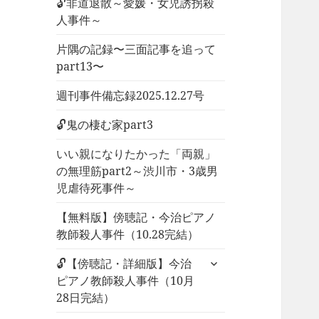
🔓非道退散～愛媛・女児誘拐殺
人事件～
片隅の記録〜三面記事を追って
part13〜
週刊事件備忘録2025.12.27号
🔓鬼の棲む家part3
いい親になりたかった「両親」
の無理筋part2～渋川市・3歳男
児虐待死事件～
【無料版】傍聴記・今治ピアノ
教師殺人事件（10.28完結）
サ
🔓【傍聴記・詳細版】今治
ブ
ピアノ教師殺人事件（10月
メ
28日完結）
ニ