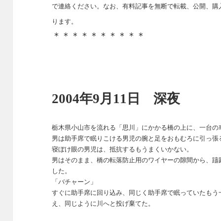
で連絡ください。なお、有料記事を無断で転載、公開、購
ります。
＊＊＊＊＊＊＊＊＊＊
2004年9月11日 深夜
栃木県小山市を流れる「思川」にかかる橋の上に、一台の
男は助手席で眠りこける男児の腕と足をおもむろに引っ張
寝ぼけ眼の男児は、抵抗するもうまくいかない。
男はそのまま、橋の転落防止用のワイヤーの隙間から、躊
した。
「バチャーン」
すぐに助手席に回り込み、同じく助手席で眠っていたもう
え、同じように川へと投げ棄てた。