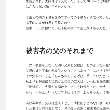
生活が荒れ、夫婦仲は冷え切った。そして2003年には離
はさらに深い溝ができたという。
下山との間の子供も含めてすべての子供を引き取っていた
る下山の姿が何度も目撃された。
結果、下山に懐いていた下山の実子である娘Ａちゃんと、
被害者の父のそれまで
一方、被害者となった幼い兄弟と父親は、どのような人生
父親の妹と下山が同級生ということもあって、ふたりは学
その父親のことを「あんちゃん」と呼び、慕っていたとい
私よりも10歳ほど世代が上のこの二人は、いわゆる先輩
「絶対的に」先輩が立場が上、という時代だった。
当然、
られ、年が上というだけで下山はその「あんちゃん」に頭
高校卒業後、父親は塗装工として比較的まじめな仕事ぶり
した妻は当時18歳と若く、その妻との間に被害者の兄弟を