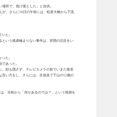
速い場所で、投げ落とした」と自供。
んが、さらに16日の午前には、松原大橋から下流
。
。
ていた。
るという残虐極まりない事件は、世間の注目をい
かった。
動であった。
た。顔も隠さず、テレビカメラの前でいまだ発見
な言い方をし、さらには、生放送で下山の12歳の
しは、当初から「何かあるのでは？」という憶測を