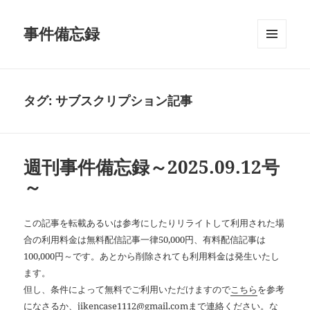
事件備忘録
メニュ
ーとウ
ィジェ
ット
タグ:
サブスクリプション記事
週刊事件備忘録～2025.09.12号
～
この記事を転載あるいは参考にしたりリライトして利用された場
合の利用料金は無料配信記事一律50,000円、有料配信記事は
100,000円～です。あとから削除されても利用料金は発生いたし
ます。
但し、条件によって無料でご利用いただけますので
こちら
を参考
になさるか、jikencase1112@gmail.comまで連絡ください。な