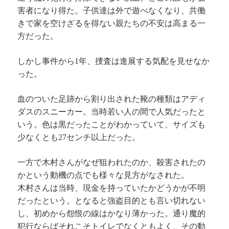
害者になり得た。子供達は外で遊べなくなり、共働
きで家を空けざるを得ない親たちの不安は高まる一
方だった。
しかし事件から1年、捜査は進展する気配を見せなか
った。
血のついた足跡から割り出された靴の種類はアディ
ダスのスニーカー。当時若い人の間で人気だったと
いう。色は黒だったことがわかっていて、サイズも
少なくとも27センチ以上だった。
一方で木村さんがなぜ狙われたのか、殺害されたの
かという動機の点でも様々な見方がなされた。
木村さんは当時、現金を持っていたかどうかが不明
だったという。となると強盗目的とも言い切れない
し、初めから怨恨の線はかなり薄かった。通り魔的
犯行ならばそれこそトイレでなくともよく、その動