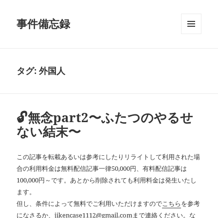
事件備忘録
メニュ
ーとウ
ィジェ
ット
タグ:
外国人
🔓無念part2〜ふたつのやるせ
ない結末〜
この記事を転載あるいは参考にしたりリライトして利用された場
合の利用料金は無料配信記事一律50,000円、有料配信記事は
100,000円～です。あとから削除されても利用料金は発生いたし
ます。
但し、条件によって無料でご利用いただけますので
こちら
を参考
になさるか、jikencase1112@gmail.comまで連絡ください。な