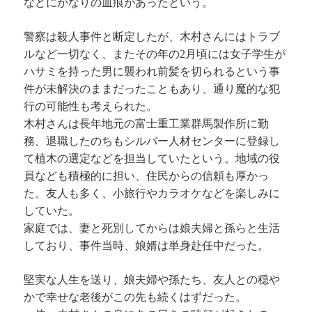
などにかなりの血痕があったという。
警察は殺人事件と断定したが、木村さんにはトラブ
ルなど一切なく、またその年の2月頃には女子学生が
ハサミを持った男に襲われ前髪を切られるという事
件が未解決のままだったこともあり、通り魔的な犯
行の可能性も考えられた。
木村さんは長年地元の富士重工業群馬製作所に勤
務、退職したのちもシルバー人材センターに登録し
て植木の選定などを担当していたという。地域の役
員なども積極的に担い、住民からの信頼も厚かっ
た。友人も多く、小旅行やカラオケなどを楽しみに
していた。
家庭では、妻と死別してからは娘夫婦と孫らと生活
しており、事件当時、娘婿は単身赴任中だった。
堅実な人生を送り、娘夫婦や孫たち、友人との穏や
かで幸せな老後がこの先も続くはずだった。