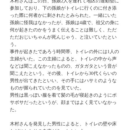
木村さんはこの日、孫娘2人を連れて地区の運動会に
参加しており、下の孫娘がトイレに行くのに付き添
った際に何者かに刺されたとみられた。一緒にいた
孫娘に怪我はなかったが、孫娘は4歳で、祖父の身に
何が起きたのかをうまく伝えることは難しく、ただ
ただおじいちゃんが死んじゃう、と泣いていたとい
う。
事件が起きたであろう時間帯、トイレの外には1人の
主婦がいた。この主婦によると、トイレの中から声
などは聞こえなかったものの、ガタガタという音が
聞こえたという。その後、トイレから30代くらいの
男性が出てきたといい、その手にはハサミのような
ものが握られていたのを見ていた。
男性は黒っぽい服を着て髪の毛が寝起きのようにボ
サボサだったというが、顔まではよく見ていなかっ
た。
木村さんを発見した男性によると、トイレの壁や床